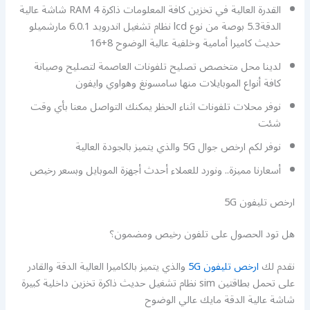
القدرة العالية في تخزين كافة المعلومات ذاكرة RAM 4 شاشة عالية
الدقة5.3 بوصة من نوع lcd نظام تشغيل اندرويد 6.0.1 مارشميلو
حديث كاميرا أمامية وخلفية عالية الوضوح 8+16
لدينا محل متخصص تصليح تلفونات العاصمة لتصليح وصيانة
كافة أنواع الموبايلات منها سامسونغ وهواوي وايفون
نوفر محلات تلفونات اثناء الحظر يمكنك التواصل معنا بأي وقت
شئت
نوفر لكم ارخص جوال 5G والذي يتميز بالجودة العالية
أسعارنا مميزة.. ونورد للعملاء أحدث أجهزة الموبايل وبسعر رخيص
ارخص تليفون 5G
هل تود الحصول على تلفون رخيص ومضمون؟
نقدم لك
ارخص تليفون 5G
والذي يتميز بالكاميرا العالية الدقة والقادر
على تحمل بطاقتين sim نظام تشغيل حديث ذاكرة تخزين داخلية كبيرة
شاشة عالية الدقة مايك عالي الوضوح