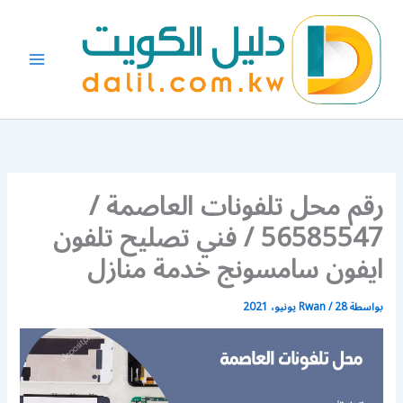
خطي
لى
لمحتوى
رقم محل تلفونات العاصمة /
56585547 / فني تصليح تلفون
ايفون سامسونج خدمة منازل
بواسطة
28 يونيو، 2021
/
Rwan