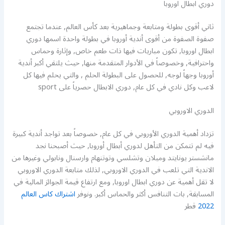
دوري ابطال اوروبا
ثاني أقوى بطولة ومتابعة وجماهيرية بعد كأس العالم, عندما تجتمع
صفوة الصفوة من أقوى أندية أوروبا في بطولة واحدة اسمها دوري
ابطال اوروبا, تكون مباريات فيها ذات طعم خاص, وإثارة وحماس
واحترافية, وخصوصاً في الأدوار المتقدمة منها, حيث يلتقي أكبر أندية
أوروبا وجهاً لوجه, للحصول على البطولة الحلم , والتي يحلم فيها كل
لاعب وكل نادي في كل عام, دوري الابطال حصرياً على sport
الدوري الاوروبي
تزداد أهمية الدوري الأوروبي في كل عام, خصوصاً بعد تواجد أندية كبيرة
فيه لم تتمكن من التأهل لدوري أبطال أوروبا, حيث أصبحنا نجد
مانشستر يونايتد وميلان وتشلسي وتوتنهام وارسنال ونابولي وغيرها من
الاندية التي تلعب في الدوري الاوروبي, لذلك متابعة الدوري الاوروبي
لا تقل أهمية عن دوري ابطال اوروبا, ومع ارتفاع قيمة الجوائز المالية في
المسابقة, بات التنافس أكثر والحماس أكبر. ونوفر
اشتراك كاس العالم
2022
قطر