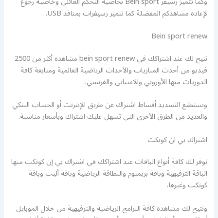
وكما تتميز رسيفر Bein sport بخاصية التحكم العائلي وخاصية رجوع
لإعادة مشاهدكم المفضلة كما تتميز رسيفرات بمنافذ USB.
Bein sport renew
نتيح لك عند اشتراكك في bein sport renew مشاهده أكثر من 2500
فيديو من أحدث المباريات والأحداث الرياضية العالمية ومتابعة كافة
الدوريات منها الأوروبي والاسباني والفرنسي،
وتستطيع التسديد أقساط اشتراك عن طريق الإنترنت أو الحساب البنكي
والعديد من الطرق الأخرى التي تسهل عليك اشتراك وبأسعار مناسبة.
اشتراك بي ان كونكت
نوفر لك كافة أنواع الباقات عند اشتراكك في اشتراك بي إن كونكت منها
الباقة الترفيهية وباقة بريميوم والبطاقة الرياضية وباقة أليت وباقة
كونكت وغيرها،
ونتيح لك مشاهدة كافة البرامج الرياضية والترفيهية من خلال الموبايل