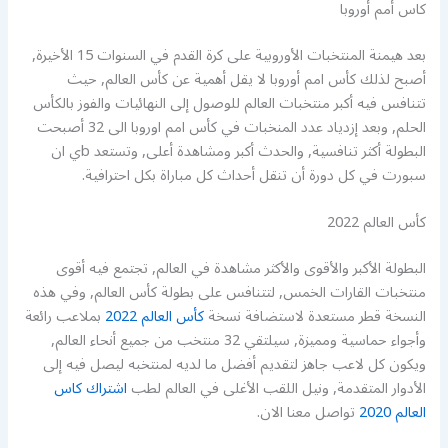
كاس أمم أوروبا
بعد هيمنة المنتخبات الأوروبية على كرة القدم في السنوات 15 الأخيرة,
أصبح لذلك كأس امم أوروبا لا يقل أهمية عن كأس العالم, حيث
تتنافس فيه أكبر منتخبات العالم للوصول إلى النهائيات والفوز بالكأس
الحلم, وبعد إزدياد عدد المنخبات في كأس امم اوروبا الى 32 أصبحت
البطولة أكثر تنافسية, والحدث أكبر ومشاهدة أعلى, وتستعد bي ان
سبورت في كل دورة أن تنقل أحداث كل مباراة بكل احترافية.
كأس العالم 2022
البطولة الأكبر والأقوى والأكثر مشاهدة في العالم, تجتمع فيه أقوى
منتخبات القارات الخمس, لتتنافس على بطولة كأس العالم, وفي هذه
النسخة قطر مستعدة لاستضافة نسخة
كأس العالم 2022
بملاعب رائعة
وأجواء حماسية ومميزة, سيلتقي 32 منتخب من جميع أنحاء العالم,
ويكون كل لاعب جاهز لتقديم أفضل ما لديه لمنتخبه ليصل فيه إلى
الأدوار المتقدمة, ونيل اللقب الأغلى في العالم لطب
اشتراك كاس
العالم 2020
تواصل معنا الان.