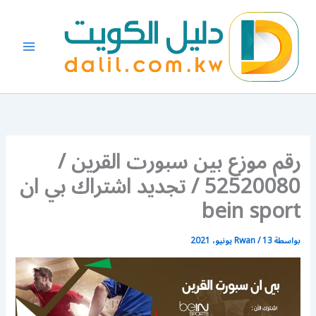
خطي
لى
لمحتوى
رقم موزع بين سبورت القرين /
52520080 / تجديد اشتراك بي ان
bein sport
بواسطة
13 يونيو، 2021
/
Rwan