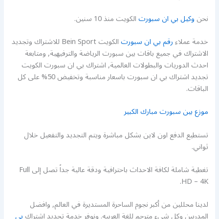
نحن
وكيل بي ان سبورت
الكويت منذ 10 سنين.
خدمة عملاء
رقم بي ان سبورت
الكويت Bein Sport للاشتراك وتجديد
الاشتراك في جميع باقات بين سبورت الرياضة والترفيهية, ومتابعة
احدث الدوريات والبطولات العالمية, اشتراك بي ان سبورت الكويت
تجديد اشتراك بي ان سبورت باسعار مناسبة وتخفيض 50% على كل
الباقات.
موزع بين سبورت مبارك الكبير
تستطيع الدفع اون لاين بشكل مباشرة ويتم التجديد والتفعيل خلال
ثواني.
تغطية شاملة لكافة الاحداث باحترافية ودقة عالية جداً تصل إلى Full
HD – 4K.
لدينا محللين من أكبر نجوم الساحرة المستديرة في العالم, وافضل
المدربين وكل شيء مترجم للغة العربيه. ونوفر خدمة تجديد اشتراك
بي