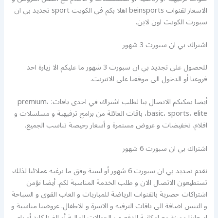
الاسعار لقنوات beinsports اهلا بكم في الكويت sport تجديد بي ان
سبورت الكويت اون لاين.
اشتراك بي ان سبورت 3 شهور
للحصول على تجديد بي ان سبورت 3 شهور ما عليكم الا زيارة احد
فروعنا أو الدخول الى موقعنا على الانترنت.
أيضا يمكنكم الاتصال بنا لطلب اشتراك في احدى باقات: premium،
basic، sports، elite، باقات العائلة من برامج ترفيهية و مسلسلات و
افلام. تخفيضات و عروض مستمرة و أسعار رخيصة تناسب الجميع.
اشتراك بي ان سبورت 6 شهور
نقدم تجديد بي ان سبورت 6 شهور أو لسنة وفق ما يرغبه عملائنا لذلك
تستطيعون الاتصال الان و طلب الخدمة المناسبة لكم. أيضا نؤمن
اشتراكات حصرية بالقنوات الرياضة للمباريات و العاب القوى و السباحة
و التنس اضافة الى باقات الترفيه و الاسرة و الاطفال. عروضنا مناسبة و
اسعارنا مميزة مع امكانية الدفع عبر الحوالات المالية أو الفيزا كارد أو باي