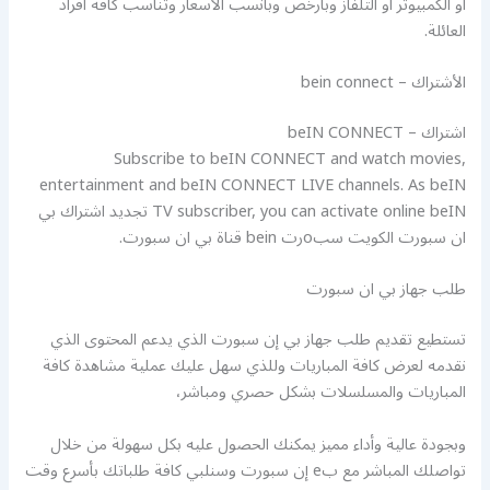
أو الكمبيوتر أو التلفاز وبأرخص وبأنسب الأسعار وتناسب كافة أفراد
العائلة.
الأشتراك – bein connect
اشتراك – beIN CONNECT
Subscribe to beIN CONNECT and watch movies,
entertainment and beIN CONNECT LIVE channels. As beIN
TV subscriber, you can activate online beIN تجديد اشتراك بي
ان سبورت الكويت سبoرت bein قناة بي ان سبورت.
طلب جهاز بي ان سبورت
تستطيع تقديم طلب جهاز بي إن سبورت الذي يدعم المحتوى الذي
نقدمه لعرض كافة المباريات وللذي سهل عليك عملية مشاهدة كافة
المباريات والمسلسلات بشكل حصري ومباشر،
وبجودة عالية وأداء مميز يمكنك الحصول عليه بكل سهولة من خلال
تواصلك المباشر مع بe إن سبورت وسنلبي كافة طلباتك بأسرع وقت