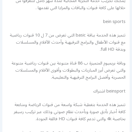
يمكنك تجريب خدمه التجربة المجانية لمدة شهر كامل لتتعرفوا من
خلالها على كافة قنوات والباقات والمزايا التي نقدمها .
bein sports
تتميز هذه الخدمة بباقة basic التي تعرض من 7 ل 10 قنوات رياضية
مع قنوات الأطفال والبرامج الترفيهية وأحدث الأفلام والمسلسلات
وبدقة full HD.
وباقة بريميوم المتميزة ب 86 قناة متنوعة بين قنوات رياضية متنوعة
والتي تعرض أبرز المباريات والبطولات وأقوى الأفلام والمسلسلات
الحصرية وأفضل البرامج الترفيهية والتعليمية.
beinsport اشتراك
تتميز هذه الخدمة بتغطية شبكة واسعة من قنوات الرياضة ومتابعة
كافة أخبار بأدق صورة وبأحدث نظام صوتي وذلك عبر تركيب رسيفر
بخاصية 4k والتي تدعم كافة قنوات HD فائقة الجودة.