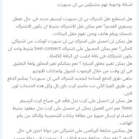
اسئلة واجوبة تهم مشتركين بي ان سبورت
هل استطيع نقل اشتراك بي ان سبورت لرسيفر جديد في حال تعطل
رسيفري القديم؟ نعم يمكن نقل الاشتراك بشرط ان يكون الاشتراك
باسمك ورقم هاتف ونحن نقوم بنقل البيانات.
هل يمكن ان احصل على اشتراك بي ان سبورت كونكت من اشتراكي
الحالي؟ نعم يمكن الحصول على اشتراك bein connect بشرط واحد ان
يكون اشتراكك في باقة ايليت اي الباقة الكاملة .
هل يمكن تغيير معلق المبارة ؟ نعم يمكنكم تغير المعلق ولغة التعليق
في اي وقت من خلال الريموت كنترول واعدادات الاوديو.
ماهي طرق الدفع المتاحة لتجديد اشتراك البي ان سبورت؟ يمكنم الدفع
عن طريق الفيزا الكي نت ماستر كرت باي بال وكل هذه الخدمات اون
لاين.
هل يمكن ان احصل على كرت بدل فاقد في ضياخ كرت الرسيفر
bein؟ نعم اخي العميل يمكن ان تحصل على كرت بدل مفقود بشرط
احضاء او ارسال صورة من بطاقة بيانات الشخصية والتاكد من رقم
الهاتف .
هل يمكنني متابعة الرياضى على اشتراكي من دولة اخرى في حال
السفر ؟ نعم يمكن متابعة جميع قناة بي ان سبورت في دولة حسب