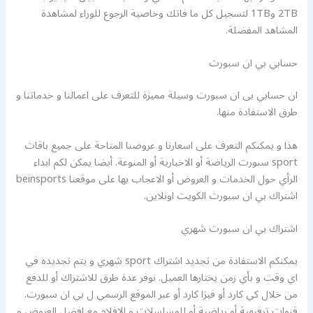
2TB و1TB لتسجيل كل ما فاتك وخاصية الرجوع للوراء لمشاهدة
المشاهد المفضلة.
حسابي بي ان سبورت
ان حسابي بى ان سبورت وسيلة مميزة للتعرف على اعمالنا و خدماتنا و
طرق الاستفادة منها.
هذا و يمكنكم التعرف على اسعارنا و عروضنا المتاحة على جميع باقات
sport سبورت الرياضة أو الاخبارية أو المنوعة. أيضا يمكن لكم ابداء
الرأي حول الخدمات و العروض أو الاعجاب بها على موقعنا beinsports
اشتراك بي ان سبورت الكويت اونلاين.
اشتراك بي ان سبورت شهري
يمكنكم الاستفادة من تجديد اشتراك sport شهري و يتم تجديده في
اي وقت و بأي زمن يختارها العميل. نوفر عدة طرق للاشتراك أو للدفع
من خلال كي كارد أو فيزا كارد أو عبر الموقع الرسمي ل بي ان سبورت.
قنوات ترفيهية أو رياضية أو للمسلسلات و الافلام مع افضل العروض و