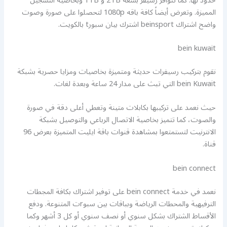
حدود لها. كما تتوافر رسيفر بسعة 2TB و 1TB وبخاصية التسجيل
المميزة. وتعرض أيضاً كافة باقه 1080p لتحصلوا على صورة وصوت
واضح اشتراك beinsport اشترك بيان سبورt بالكويت.
bein kuwait
نقوم بتركيب رسيفرات حديثة ومتميزة بخاصيات ومزايا حصرية بشبكة
bein Kuwait التي تبث على مدار 24 ساعة وبعدة لغات.
حيث نعمد على تركيبها بكابلات متينة وتعطي أعلى دقة في صورة
والصوت، كما تتميز بخاصية الاتصال الرباعي والتوصيل بشبكة
الانترنيت لتستمتعوا بمشاهدة قنوات باقة ايليت المتميزة بعرض 96
قناة.
bein connect
نعمد في خدمة bein connect على توفير اشتراك بكافة المجطات
الترفيهية والمحطات الرياضة وبباقات بين سبوrت المتنوعة. ودفع
الأقساط الشتراك بشكل سنوي أو نصف سنوي أو كل 3 أشهر وكما