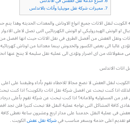
6.
اسرع خدمة نقل العفش في الاندلس
7.
مميزات شركة نقل موبيليا وأثاث بالاندلس
الكويت لنقل الاثاث جميع انواع الاوناش والمعدات الحديثه وهذا يتم ح
بال او الونش الهيدروليكي او الونش الكهربائيي التى تصل لاعلى الادوار
آثاث ونقل العفش من أفضل الطرق في نقل الاثاث حيث انها افضل من
 تؤدى غالبا الى بعض الكسور والخدوش بينما معداتنا من اوناش كهربائيه 
ى منقولاتك من اى اضرار وتؤدى الى عمليه نقل سليمه لا ينتج عنها اىخس
 اثاث الاندلس
لكويت لنقل العفش لا نضع مجالا للاخطاء نقوم بأداء وظيفتنا على اعل
ن لذلك اذا كنت تبحث عن افضل شركة نقل اثاث بالكويت؟ اذا كنت تبح
قدر من المسئوليه والامانه؟ اذا كنت تبحث عن شركة تقوم بأعلى درجات
تفادى كافة المشاكل التى تواجه عملية النقل فلا تبحث كثيرا فلن تجد ا
لعفش فى عملية النقل .خدمتنا على مدار اربع وعشرون ساعة نغطى كافة
هو تقديم اعلى خدمة وبسعر مناسب في
شركة نقل عفش
الكويت .