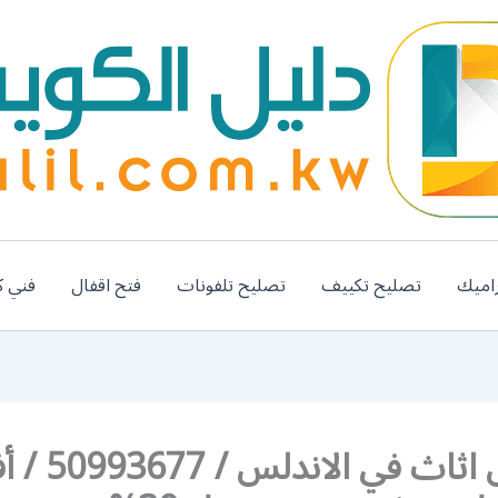
اميك
تصليح تكييف
تصليح تلفونات
فتح اقفال
فني ك
رقم نقل اثاث في ا