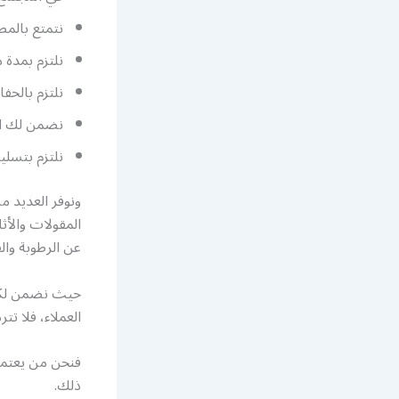
نتمتع بالمص
نلتزم بمدة 
نلتزم بالحف
نضمن لك ال
نلتزم بتسلي
ونوفر العديد 
المقولات والأث
عن الرطوبة وال
حيث نضمن لكم 
العملاء، فلا تتر
فنحن من يعتمد 
ذلك.