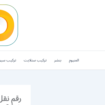
خطي
لى
لمحتوى
المنيوم
بنشر
تركيب ستلايت
تركيب سير