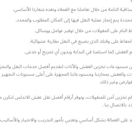
داقية التامة من خلال تعاملنا مع العملاء ونعده شعارنا الأساسي.
محددة يتم إنجاز عملية النقل فيها إلى المكان المطلوب والمحدد.
اظ التام على المقولات من خلال توفير عوامل ووسائل.
حفاظ على وقتك الذي يضيع في النقل بطارية عشوائية.
م العفش كما استلمنا في البداية وبدون أي تجريح أو خدش.
من مستودعات تخزين العفش والأثاث لتقديم أفضل خدمات النقل والتخزي
اث والعفش بمخازننا ومستودعاتنا المجهزة على أعلى مستويات التجهيز 
قوارض وغير ذلك.
تخزين آمن للمنقولات، ونوفر أرقام أفضل نقل عفش الاندلس لتكرن مت
دد بالاتصال بنا .
على العمالة بشكل أساسي ونعتني بأمور التدريب والاختيار والأساليب و