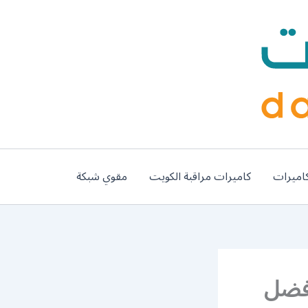
اميرات
كاميرات مراقبة الكويت
مقوي شبكة
لاندلس / 50993677 / أفضل