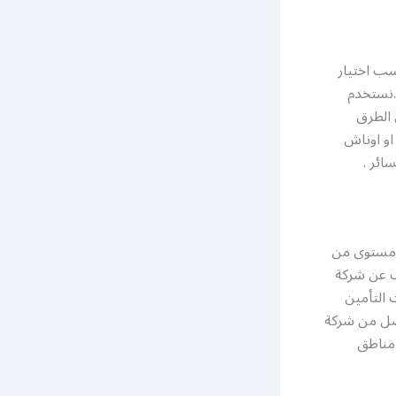
سب اختيار
 .نستخدم
 الطرق
او اوناش
ائر .
ى مستوى من
ث عن شركة
 التأمين
فضل من شركة
 مناطق