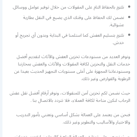
نلتزم بالحفاظ التام على المقولات من خلال توفير عوامل ووسائل.
نضمن لك الحفاظ على وقتك الذي يضيع في النقل بطارية
عشوائية.
نلتزم بتسليم العفش كما استلمنا في البداية وبدون أي تجريح أو
خدش.
ونوفر العديد من مستودعات تخزين العفش والأثاث لتقديم أفضل
خدمات النقل والتخزين لكافة المقولات والأثاث والعفش بمخازننا
ومستودعاتنا المجهزة على أعلى مستويات التجهيز الحديث بعيدا عن
الرطوبة والقوارض وغير ذلك.
حيث نضمن لكم تخزين آمن للمنقولات، ونوفر أرقام أفضل نقل عفش
الرحاب لتكرن متاحة لكافة العملاء، فلا تتردد بالاتصال بنا .
فنحن من يعتمد على العمالة بشكل أساسي ونعتني بأمور التدريب
والاختيار والأساليب والتطوير وغير ذلك.
حيث نحرص على توظيف العمالة الماهرة كالنجارين لتقديم خدمات