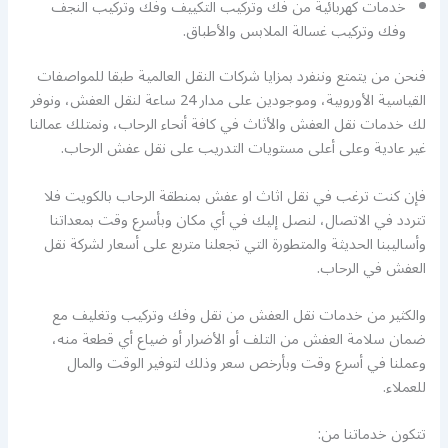
خدمات كهربائية من فك وتركيب التكييف وفك وتركيب النجف
وفك وتركيب غسالة الملابس والأطباق.
فنحن من يتمتع وننفرد بمزايا شركات النقل العالمية طبقا للمواصفات
القياسية الأوروبية، وموجودين على مدار 24 ساعة لنقل العفش، ونوفر
لك خدمات نقل العفش والأثاث في كافة أنحاء الرحاب، ونمتلك عمالنا
غير عادية وعلى أعلى مستويات التدريب على نقل عفش الرحاب.
فإن كنت ترغب في نقل اثاث او عفش بمنطقة الرحاب بالكويت فلا
تتردد في الاتصال، لنصل إليك في أي مكان وبأسرع وقت بمعداتنا
وأساليبنا الحديثة والمتطورة التي تجعلنا متربع على أسعار لشركة نقل
العفش في الرحاب.
والكثير من خدمات نقل العفش من نقل وفك وتركيب وتغليف مع
ضمان سلامة العفش من التلف أو الأضرار أو ضياع أي قطعة منه،
وعملنا في أسرع وقت وبأرخص سعر وذلك لتوفير الوقت والمال
للعملاء.
تتكون خدماتنا من: