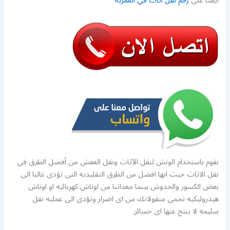
ايضا على
رقم نقل اثاث في العمرية
نقوم باستخدام الونش لنقل الآثاث ونقل العفش من أفضل الطرق في
نقل الاثاث حيث انها افضل من الطرق التقليديه التى تؤدى غالبا الى
بعض الكسور والخدوش بينما معداتنا من اوناش كهربائيه او اوناش
هيدروليكيه تحمى منقولاتك من اى اضرار وتؤدى الى عمليه نقل
سليمه لا ينتج عنها اى خسائر.