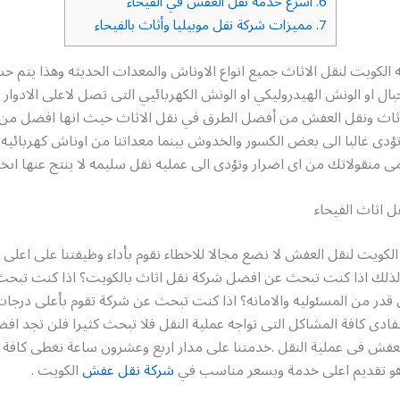
6.
اسرع خدمة نقل العفش في الفيحاء
7.
مميزات شركة نقل موبيليا وأثاث بالفيحاء
الكويت لنقل الاثاث جميع انواع الاوناش والمعدات الحديثه وهذا يتم ح
بال او الونش الهيدروليكي او الونش الكهربائيي التى تصل لاعلى الادوار
آثاث ونقل العفش من أفضل الطرق في نقل الاثاث حيث انها افضل من
 تؤدى غالبا الى بعض الكسور والخدوش بينما معداتنا من اوناش كهربائيه 
ى منقولاتك من اى اضرار وتؤدى الى عمليه نقل سليمه لا ينتج عنها اىخس
 اثاث الفيحاء
لكويت لنقل العفش لا نضع مجالا للاخطاء نقوم بأداء وظيفتنا على اعل
ن لذلك اذا كنت تبحث عن افضل شركة نقل اثاث بالكويت؟ اذا كنت تبح
قدر من المسئوليه والامانه؟ اذا كنت تبحث عن شركة تقوم بأعلى درجات
تفادى كافة المشاكل التى تواجه عملية النقل فلا تبحث كثيرا فلن تجد ا
لعفش فى عملية النقل .خدمتنا على مدار اربع وعشرون ساعة نغطى كافة
هو تقديم اعلى خدمة وبسعر مناسب في
شركة نقل عفش
الكويت .