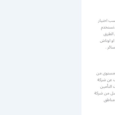
سب اختيار
 .نستخدم
 الطرق
او اوناش
ائر .
ى مستوى من
ث عن شركة
 التأمين
فضل من شركة
 مناطق