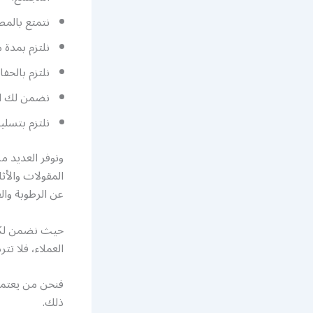
نتمتع بالمص
نلتزم بمدة 
نلتزم بالحف
نضمن لك ال
نلتزم بتسلي
ونوفر العديد 
المقولات والأث
عن الرطوبة وال
حيث نضمن لكم 
العملاء، فلا تتر
فنحن من يعتمد 
ذلك.