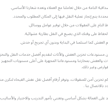
داقية التامة من خلال تعاملنا مع العملاء ونعده شعارنا الأساسي.
محددة يتم إنجاز عملية النقل فيها إلى المكان المطلوب والمحدد.
اظ التام على المقولات من خلال توفير عوامل ووسائل.
حفاظ على وقتك الذي يضيع في النقل بطارية عشوائية.
م العفش كما استلمنا في البداية وبدون أي تجريح أو خدش.
من مستودعات تخزين العفش والأثاث لتقديم أفضل خدمات النقل والتخزي
اث والعفش بمخازننا ومستودعاتنا المجهزة على أعلى مستويات التجهيز 
قوارض وغير ذلك.
تخزين آمن للمنقولات، ونوفر أرقام أفضل نقل عفش الفيحاء لتكرن متا
دد بالاتصال بنا .
على العمالة بشكل أساسي ونعتني بأمور التدريب والاختيار والأساليب و