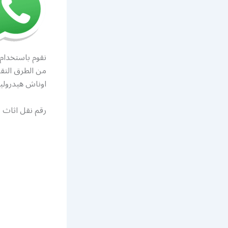
نقوم باستخدام
من الطرق التقل
اوناش هيدروليك
رقم نقل اثاث ف