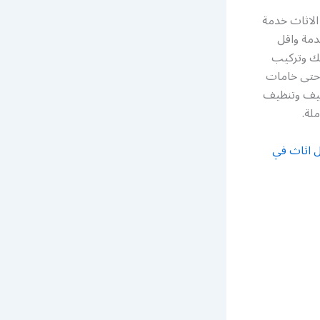
الاثاث خدمة
دمة واقل
فك وتركيب
 حتى خامات
غليف وتنظيف
لة.
ل اثاث في