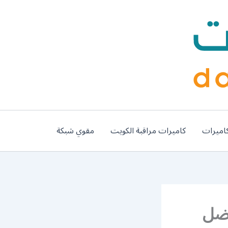
اميرات
كاميرات مراقبة الكويت
مقوي شبكة
ء / 50993677 / أفضل