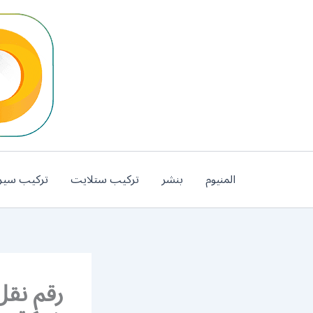
خطي
لى
لمحتوى
المنيوم
بنشر
تركيب ستلايت
تركيب سير