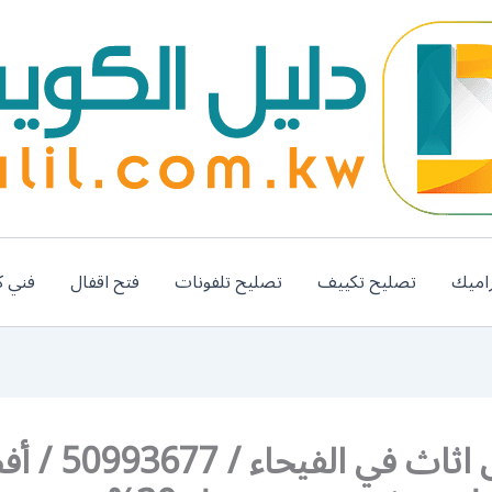
اميك
تصليح تكييف
تصليح تلفونات
فتح اقفال
فني ك
رقم نقل اثاث في الفيحا