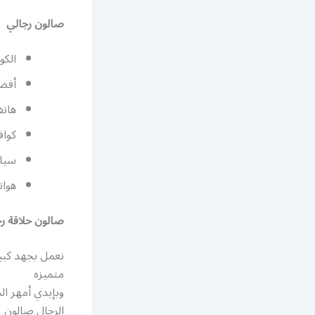
صالون رجالي
الكو
أفض
هاتف
كواف
سيار
هوات
صالون حلاقة رج
نعمل بجهد كبي
متميزه
وبإيدي أمهر ال
الرجال صالون