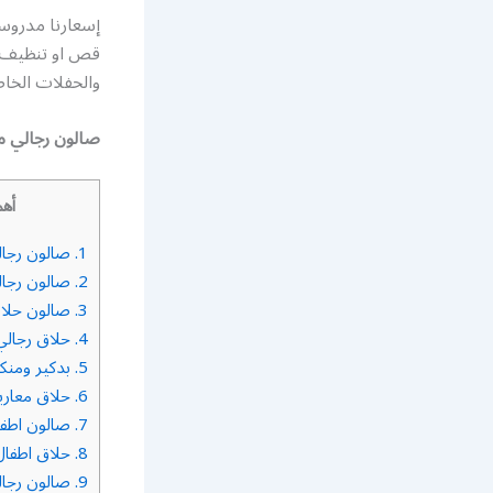
إسعارنا مدروس
قص او تنظيف بش
والحفلات الخا
صالون رجالي مت
أهم
1.
صالون رجال
2.
صالون رجال
3.
صالون حلاقة
4.
حلاق رجالي 
5.
بدكير ومنكي
6.
حلاق معاري
7.
صالون اطفا
8.
حلاق اطفال
9.
صالون رجال