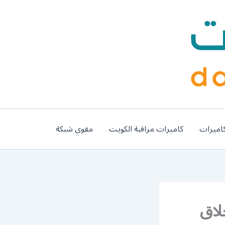
اميرات
كاميرات مراقبة الكويت
مقوي شبكة
لبدع / 65588644 / حلاق