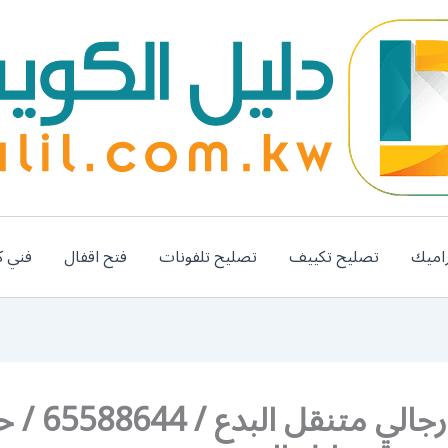
اميك
تصليح تكييف
تصليح تلفونات
فتح اقفال
فني ك
صالون رجالي متنقل ا