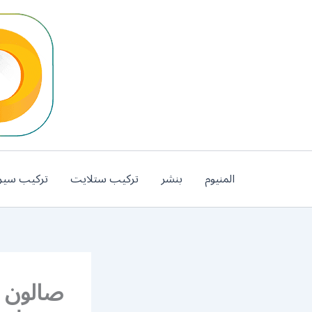
خطي
لى
لمحتوى
المنيوم
بنشر
تركيب ستلايت
تركيب سير