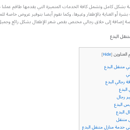
ة بشكل كامل وتشمل كافة الخدمات المتميزة التي يقدمها طاقم عملنا م
رة أو العناية بالإظفار وغيرها، وكما نقوم أيضا بتوفير عروض خاصة لل
صة إضافة إلى حلاق رجالي مختص بقص شعر الإطفال بشكل رائع وجميل
نقل البدع
 العناوين
]
Hide
[
ي متنقل البدع
ي
 رجالي البدع
البدع
ر رجال
س البدع
ل البدع
 متنقل
ي خدمة منازل متنقل البدع