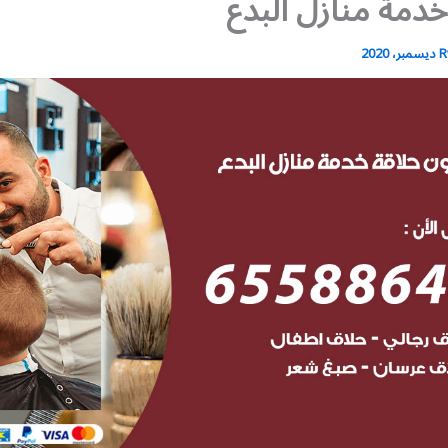
دمة منازل البدع
R