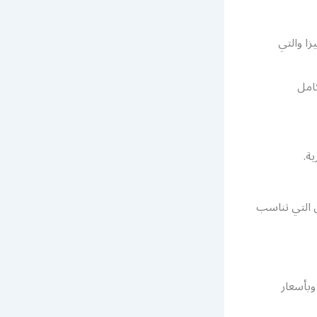
 القصات 2021 وأكثرها تميزا والتي
امل
ة.
ن التي تناسب
وبأسعار