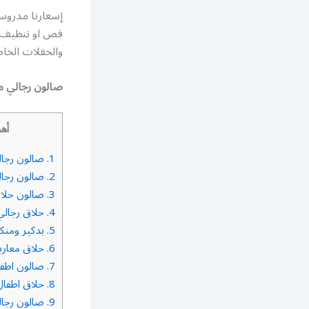
إسعارنا مدروس
قص او تنظيف بش
والحفلات الخا
صالون رجالي م
أهم
1.
صالون رجال
2.
صالون رجال
3.
صالون حلاقة
4.
حلاق رجالي 
5.
بدكير ومنكي
6.
حلاق معاري
7.
صالون اطفا
8.
حلاق اطفال
9.
صالون رجال