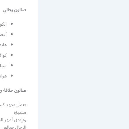
صالون رجالي
الكو
أفض
هاتف
كواف
سيار
هوات
صالون حلاقة رج
نعمل بجهد كبي
متميزه
وبإيدي أمهر ال
الرجال صالون