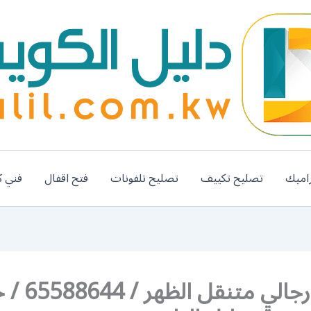
اميك
تصليح تكييف
تصليح تلفونات
فتح اقفال
فني ك
صالون رجالي متنق