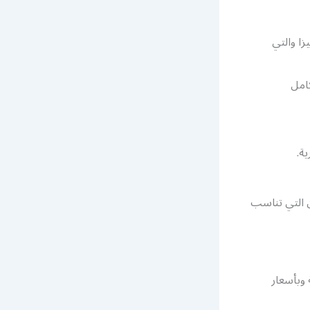
 القصات 2021 وأكثرها تميزا والتي
امل
ة.
ن التي تناسب
 وبأسعار