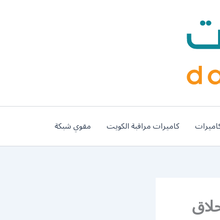
اميرات
كاميرات مراقبة الكويت
مقوي شبكة
ل الظهر / 65588644 / حلاق