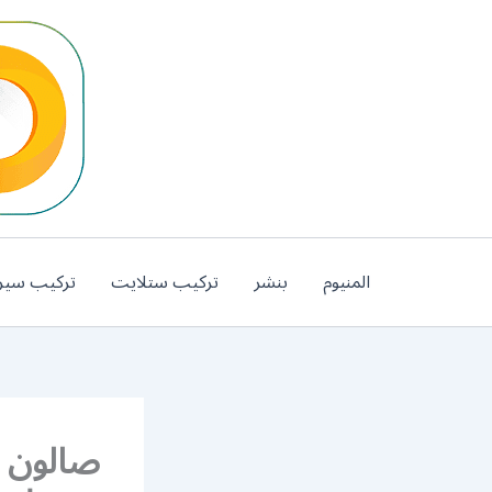
خطي
لى
لمحتوى
المنيوم
بنشر
تركيب ستلايت
تركيب سير