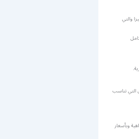
 القصات 2021 وأكثرها تميزا والتي
امل
ة.
ن التي تناسب
هية وبأسعار