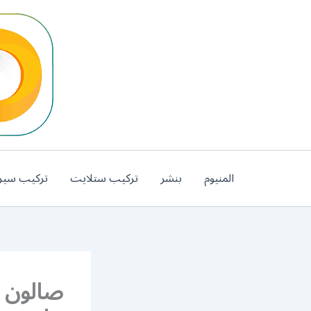
خطي
لى
لمحتوى
المنيوم
بنشر
تركيب ستلايت
تركيب سير