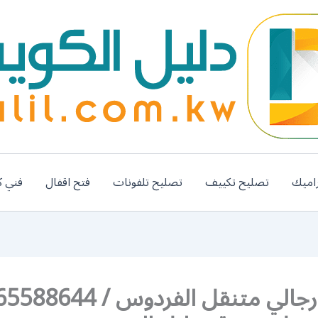
اميك
تصليح تكييف
تصليح تلفونات
فتح اقفال
فني ك