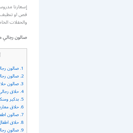
إسعارنا مدروس
قص او تنظيف بش
والحفلات الخا
صالون رجالي م
أ
1.
صالون رجال
2.
صالون رجال
3.
صالون حلاق
4.
حلاق رجالي
5.
بدكير ومنكي
6.
حلاق معار
7.
صالون اطفا
8.
حلاق اطفال
9.
صالون رجال