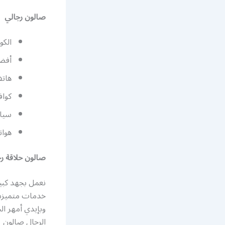
صالون رجالي
الكو
أفض
هاتف
كواف
سيار
هوات
صالون حلاقة ر
نعمل بجهد كبي
خدمات متميزه
وبإيدي أمهر ال
الرجال صالون