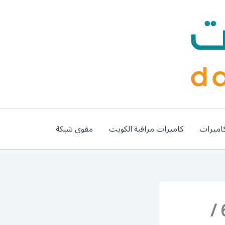
اميرات
كاميرات مراقبة الكويت
مقوي شبكة
صالون رجالي متنقل الفردوس / 65588644 /