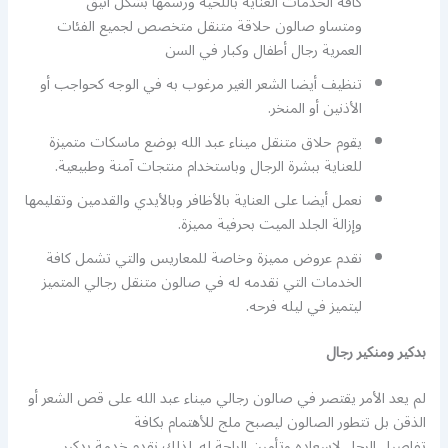
كافة الخدمات العناية باللحية ورسمها بشكل أنيق
ومتساو صالون حلاقة متنقل متخصص لجميع الفئات
العمرية رجال أطفال وكبار في السن
تنظيف أيضا الشعر الغير مرغوب به في الوجه كحواجب أو
الأذنين أو المنخر.
يقوم حلاق متنقل ميناء عبد الله بوضع ماسكات متميزة
للعناية ببشرة الرجال وباستخدام منتجات آمنة وطبيعية.
نعمل أيضا على العناية بالأظافر وبالأيدي والقدمين وتقليمها
وإزالة الجلد الميت بحرفية مميزة.
نقدم عروض مميزة وخاصة للمعاريس والتي تشمل كافة
الخدمات التي نقدمه له في صالون متنقل رجالي المتميز
ليتميز في ليله فرحه.
بدكير ومنكير رجال
لم يعد الأمر يقتصر في صالون رجالي ميناء عبد الله على قص الشعر أو
الذقن بل تتطور الصالون ليصبح ملج للأهتمام بكافة
تفاصيل الرجل لإسعاده وتأمين الراحة له. لذلك نقدم خدمة بدكير