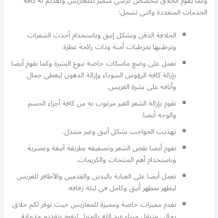
وكما يقوم الحلاق بتخصص كرسي متميز للمعاريس وتقديم له كافة
الخدمات المتعددة والتي تشمل:
الحلاقة الذقن وبشكل إنيق وباستخدام أحدث الشفرات
وترطيبها بمرطبات أمنة وذات رائحة عطرة.
نعمل على وضع ماسكات خاصة بنوع البشرة وكما نقوم أيضا
بإزالة كافة الرؤوس السوداء وإزالة الدهون ليعطي جمال
وأناقة على بشرة العريس.
نقوم بإزالة الشعر الغير مرغوب به من كافة أجزاء الجسم
والوجه أيضا.
تهذيب الحواجب بشكل أنيق وغير مبتذل.
نقوم أيضا بقص الشعر وتصفيفه بطريقة أنيقة وعصرية
وباستخدام أهم المنتجات والكريمات.
نعمل أيضا على العناية باليدين والقدمين والأظافر للعريس
ليظهر بمظهر أنيق وكامل في ليلة زفافه.
نقدم مميزات خاصة ومميزة للمعاريس حيث نوفر لكم حلاق
رجالي متنقل ميناء عبد الله بالمنزل ليقوم بتقديم خدماتة