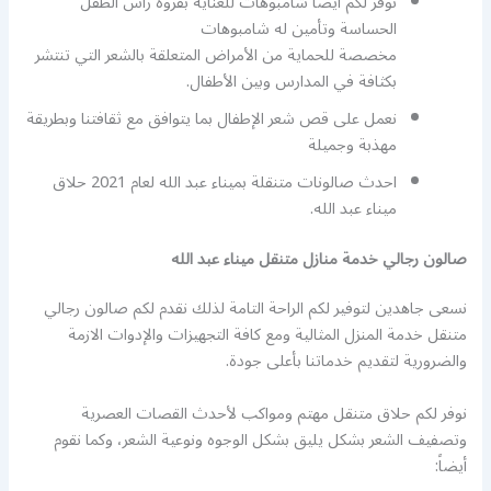
نوفر لكم أيضاً شامبوهات للعناية بفروة رأس الطفل
الحساسة وتأمين له شامبوهات
مخصصة للحماية من الأمراض المتعلقة بالشعر التي تنتشر
بكثافة في المدارس وبين الأطفال.
نعمل على قص شعر الإطفال بما يتوافق مع ثقافتنا وبطريقة
مهذبة وجميلة
احدث صالونات متنقلة بميناء عبد الله لعام 2021 حلاق
ميناء عبد الله.
صالون رجالي خدمة منازل متنقل ميناء عبد الله
نسعى جاهدين لتوفير لكم الراحة التامة لذلك نقدم لكم صالون رجالي
متنقل خدمة المنزل المثالية ومع كافة التجهيزات والإدوات الازمة
والضرورية لتقديم خدماتنا بأعلى جودة.
نوفر لكم حلاق متنقل مهتم ومواكب لأحدث القصات العصرية
وتصفيف الشعر بشكل يليق بشكل الوجوه ونوعية الشعر، وكما نقوم
أيضاً: