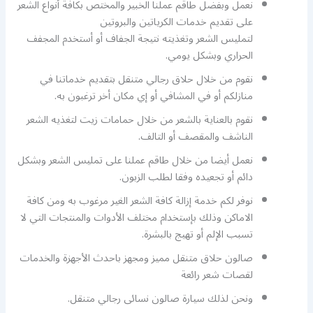
نعمل وبفضل طاقم عملنا الخبير والمختص بكافة أنواع الشعر
على تقديم خدمات الكرياتين والبروتين
لتمليس الشعر وتغذيته نتيجة الجفاف أو أستخدم المجفف
الحراري وبشكل يومي.
نقوم من خلال حلاق رجالي متنقل بتقديم خدماتنا في
منازلكم أو في المشافي أو إي مكان أخر ترغبون به.
نقوم بالعناية بالشعر من خلال حمامات زيت لتغذيه الشعر
الناشف والمقصف أو التالف.
نعمل أيضا من خلال طاقم عملنا على تمليس الشعر وبشكل
دائم أو تجعيده وفقا لطلب الزبون.
نوفر لكم خدمة إزالة كافة الشعر الغير مرغوب به ومن كافة
الاماكن وذلك بإستخدام مختلف الأدوات والمنتجات التي لا
تسبب الإلم أو تهيج بالبشرة.
صالون حلاق متنقل مميز ومجهز باحدث الأجهزة والخدمات
لقصات شعر رائعة
ونحن لذلك سيارة صالون نسائى رجالي متنقل.