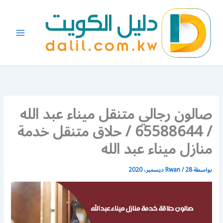
خطي
لى
لمحتوى
صالون رجالي متنقل ميناء عبد الله
/ 65588644 / حلاق متنقل خدمة
منازل ميناء عبد الله
بواسطة
28 ديسمبر، 2020
/
Rwan