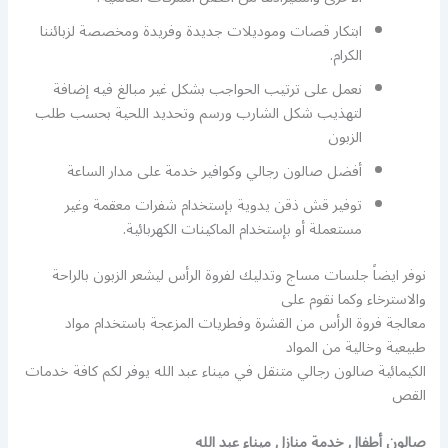
ابتكار قصات وموديلات جديدة وفريدة ومخصصة لزبائننا
الكرام.
نعمل على ترتيب الحواجب بشكل غير مبالغ فيه إضافة
لتهذيب شكل الشارب ورسم وتحديد اللحية بحسب طلب
الزبون
أفضل صالون رجالي وكوافير خدمة على مدار الساعة
توفير قش ذقن يدوية بإستخدام شفرات معقمة وغير
مستعملة أو بإستخدام الماكينات الكهربائية.
نوفر ايضاً جلسات مساج وتدليك لفروة الرأس ليشعر الزبون بالراحة
والاسترخاء وكما نقوم على
معالجة فروة الرأس من القشرة وفطريات المزعجة باستخدام مواد
طبيعية وخالية من المواد
الكيمائية صالون رجالي متنقل في ميناء عبد الله يوفر لكم كافة خدمات
القص
صالون أطفال خدمة منازل ميناء عبد الله