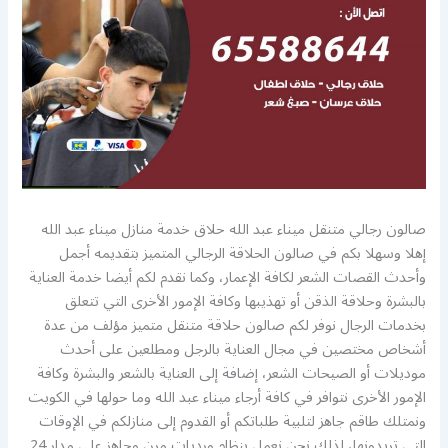
صالون رجالي متنقل ميناء عبد الله حلاق خدمة منازل ميناء عبد الله
إهلا وسهلا بكم في صالون الحلاقة الرجالي المتميز بتقديمه أجمل
وأحدث القصات الشعر لكافة الإعمار، وكما نقدم لكم أيضا خدمة العناية
بالبشرة وحلاقة الذقن أو تهذيبها وكافة الإمور الأخرى التي تتعلق
بخدمات الرجال نوفر لكم صالون حلاقة متنقل متميز مؤلف من عدة
أشخاص مختصين في مجال العناية بالرجل ومطلعين على أحدث
موديلات أو الصيحات الشعر، إضافة إلى العناية بالشعر والبشرة وكافة
الإمور الأخرى نتوافر في كافة أرجاء ميناء عبد الله وما حولها في الكويت
ونمتلك طاقم جاهز لتلبية طلباتكم أو القدوم إلى منازلكم في الإوقات
التي تريدونها، لذلك نحن نعمل بنظام ورديات مرن وجاهز على مدار 24