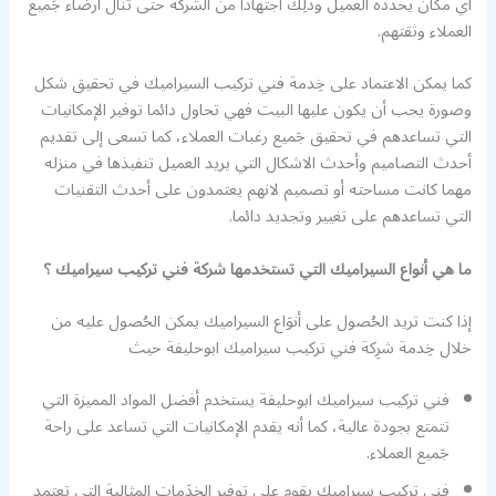
أي مكان يحدده العميل وذلِك اجتهادا من الشركه حتى تنال ارضاء جَميع
العملاء وثقتهم.
كما يمكن الاعتماد على خِدمة فني تركيب السيراميك في تحقيق شكل
وصورة يجب أن يكون عليها البيت فهي تحاول دائما توفير الإمكانيات
التي تساعدهم في تحقيق جَميع رغبات العملاء، كما تسعى إلى تقديم
أحدث التصاميم وأحدث الاشكال التي يريد العميل تنفيذها في منزله
مهما كانت مساحته أو تصميم لانهم يعتمدون على أحدث التقنيات
التي تساعدهم على تغيير وتجديد دائما.
ما هي أنواع السيراميك التي تستخدمها شركة فني تركيب سيراميك ؟
إذا كنت تريد الحُصول على أنوَاع السيراميك يمكن الحُصول عليه من
خلال خِدمة شرِكة فني تركيب سيراميك ابوحليفة حيث
فني تركيب سيراميك ابوحليفة يستخدم أفضل المواد المميزة التي
تتمتع بجودة عالية، كما أنه يقدم الإمكانيات التي تساعد على راحة
جَميع العملاء.
فني تركيب سيراميك يقوم على توفير الخدَمات المثالية التي تعتمد