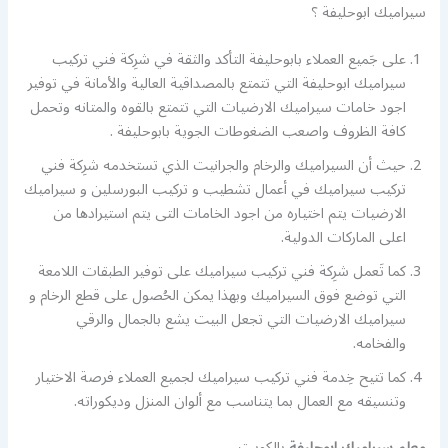
سيراميك ابوحليفة ؟
على جَميع العملاء بابوحليفة التأكد والثقة في شرِكة فني تركيب
سيراميك ابوحليفة التي تتمتع بالمصداقية العالية والأمانة في توفير
اجود خامات سيراميك الارضيات التي تتمتع بالقوه والمتانه وتحمل
كافة الظروف واصعب الضغوطات الجوية بابوحليفة .
حيث أن السيراميك والرخام والجرانيت الذي تستخدمه شرِكة فني
تركيب سيراميك في أعمال تشطيب و تركيب البورسلين و سيراميك
الارضيات يتم اختياره من اجود الخامات التى يتم استيرادها من
اعلى الماركات الدولية.
كما تَعمل شرِكة فني تركيب سيراميك على توفير الطبقات اللامعة
التي توضع فوق السيراميك وبهذا يمكن الحُصول على قطع الرخام و
سيراميك الارضيات التي تجعل البيت يشع بالجمال والرقي
والفخامه.
كما تتيح خِدمة فني تركيب سيراميك لجميع العملاء فرصة الاختيار
وتنسيقه مع العمال بما يتناسب مع ألوان المنزل وديكوراته.
معلم سيراميك ابوحليفة
بالكويت