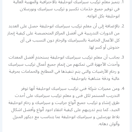
يتميز معلم تركيب سيراميك ابوحليفة بالاحترافية والمهنية العالية
في توفير جميع خدَمات تكسير و تركيب سيراميك وبورسلان
ابوحليفة بكل انواعه.
بالإضافة إلى أن معلم تركيب سيراميك ابوحليفة حصل على العديد
من الدورات التدريبية في أفضل المراكز المتخصصة على كيفية إنجاز
كل الأعمال الخاصة بالسيراميك والرخام دون التسبب فى أى
خدوش أو كسر لها.
بجانب أن معلم تركيب سيراميك ابوحليفة يستخدم أفضل المعدات
وأحدث الأجهزة التي تمكنهم من إتمام جميع أعمال تركيب سيراميك
و رخام الأرضيات والتي يتم تنفيذها في المطابخ والحمامات بحرفية
عالية ودقة متناهية بابوحليفة .
ومن مميزات شرِكة فني تركيب سيراميك ابوحليفة أنها توفر
التدريب المستمر لكل فنى و معلم تركيب سيراميك على أحدث
طرق إنشاء و تركيب جميع أنْواع جرانيت و سيراميك و رخام ابوحليفة
الجيد، كما يتم تدريبهم على كيفية انتقاء اجود أنْواع وأفضل اشكال
بلاط بورسلين و سيراميك ابوحليفة بما يتناسب مع ديكور المنزل
وألوان دهانه.