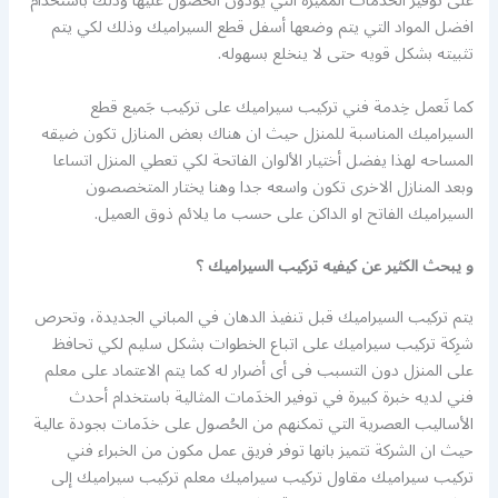
على توفير الخدَمات المميزة التي يودون الحُصول عليها وذلك باستخدام
افضل المواد التي يتم وضعها أسفل قطع السيراميك وذلك لكي يتم
تثبيته بشكل قويه حتى لا ينخلع بسهوله.
كما تَعمل خِدمة فني تركيب سيراميك على تركيب جَميع قطع
السيراميك المناسبة للمنزل حيث ان هناك بعض المنازل تكون ضيقه
المساحه لهذا يفضل أختيار الألوان الفاتحة لكي تعطي المنزل اتساعا
وبعد المنازل الاخرى تكون واسعه جدا وهنا يختار المتخصصون
السيراميك الفاتح او الداكن على حسب ما يلائم ذوق العميل.
و يبحث الكثير عن كيفيه تركيب السيراميك ؟
يتم تركيب السيراميك قبل تنفيذ الدهان في المباني الجديدة، وتحرص
شرِكة تركيب سيراميك على اتباع الخطوات بشكل سليم لكي تحافظ
على المنزل دون التسبب فى أى أضرار له كما يتم الاعتماد على معلم
فني لديه خبرة كبيرة في توفير الخدَمات المثالية باستخدام أحدث
الأساليب العصرية التي تمكنهم من الحُصول على خدَمات بجودة عالية
حيث ان الشركة تتميز بانها توفر فريق عمل مكون من الخبراء فني
تركيب سيراميك مقاول تركيب سيراميك معلم تركيب سيراميك إلى