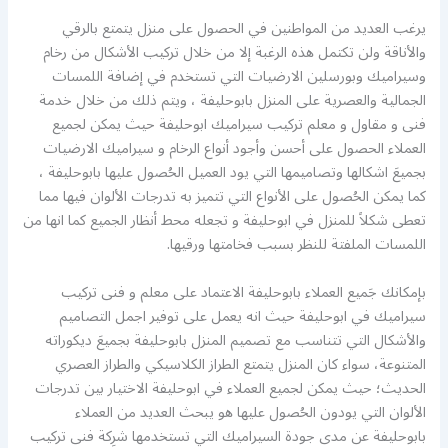
يرغب العديد من المواطنين في الحصول على منزل يتمتع بالرقي
والأناقة ولن تكتمل هذه الرغبة إلا من خلال تركيب الأشكال من رخام
وسيراميك وبورسلين الارضيات التي تستخدم في إضافة اللمسات
الجمالية والعصرية على المنزل بابوحليفة ، ويتم ذلك من خلال خدمة
فنى و مقاول و معلم تركيب سيراميك ابوحليفة حيث يمكن لجميع
العملاء الحصول على أحسن وأجود أنواع الرخام و سيراميك الارضيات
بجميعَ اشكالها وتصاميمها التي يود العميل الحُصول عليها بابوحليفة ،
كما يمكن الحُصول على الأنواع التي تتميز به تدرجات الألوان فيها مما
تعطى شكلاً للمنزل في ابوحليفة و تجعله محط أنظار الجميع كما انها من
اللمسات الملفتة للنظر بسبب فخامتها ورقيها.
بإمكانك جَميع العملاء بابوحليفة الاعتماد على معلم و فنى تركيب
سيراميك في ابوحليفة حيث انه يعمل على توفير اجمل التصاميم
والأشكال التي تتناسب مع تصميم المنزل بابوحليفة بجميعَ ديكوراته
المتنوعة، سواء كان المنزل يتمتع الطراز الكلاسيكي والطراز العصري
الحديث؛ حيث يمكن لجميع العملاء في ابوحليفة الاختيار بين تدرجات
الألوان التي يودون الحُصول عليها هو يبحث العديد من العملاء
بابوحليفة عن مدى جودة السيراميك التي تستخدمها شرِكة فنى تركيب