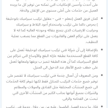
على أحدث وأحسن الإمكانيات التي تمكنه من توفير كل ما يريده
العميل من خدَمات على أعلى مستوى من الإتقان والدقة.
كمان فريق العمل (معلم – فني – مقاول تركيب سيراميك بابوحليفة
) يحرص دائما على تركيب واستخدام أجود البَلاط و سيراميك
وجرانيت الارضيات الذي يتمتع بنقائه وجودته العاليه كما انه لا
يعمل على تراكم العفن والقاذورات بين القطع مما يصعب عملية
التنظيف.
بالإضافة إلى أن شرِكة فني تركيب سيراميك ابوحليفة تَعمل على
كافة القطع المستخدمة بطبقه عازله البقع والأوساخ التي تتراكم بين
قطع السيراميك كما أن هذه الطبقة تتميز ب بريقها ولمعانها تَعمل
على خطف جَميع الأنظار عند الدخول الى المنزل.
ومن المعروف أن أعمال خِدمة فني تركيب سيراميك لا تقتصر على
توفير جَميع خدَمات التركيب للمنازل فقط لكنها تتوفر كافة الخدَمات
الى جَميع المنشآت المختلفة مثل الفنادق والمولات والمطاعم
والشركات بجميعَ أنواعها بجانب الكثير من المنشآت الأخرى التي
تبحث عن الفخامه والرقى.
فكل ما يريده العميل الحُصول عليه من من خلال خِدمة فني تركيب