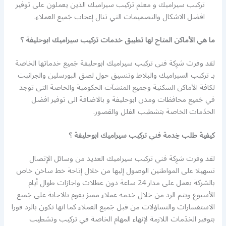
تركيب سيراميك و معلم تركيب سيراميك الذين يعملون على توفير
افضل الاشكال والتصميمات التي تنال إعجاب جَميع العملاء.
ما هي الأماكن المتاح لها تطبيق خدمات تركيب سيراميك ابوحليفة ؟
لقد وفرت شرِكة فني تركيب سيراميك ابوحليفة جَميع خدماتها الخاصة
بـ تركيب السيراميك والبلاط وتنسيق حول لصق البورسلين والجرانيت
لكافة الأماكن السكنية وجميع المنشآت الحكومية والخاصة التي توجد
في جَميع محافظات ومدن ابوحليفة و بالاضافة الى توفير افضل
الخدَمات الخاصة بتشطيب الفلل والقصور.
كيفية طلب خِدمة فني تركيب سيراميك ابوحليفة ؟
لقد وفرت شرِكة فني تركيب سيراميك العديد من وسائل الإتصال
تسهيلا على المواطنين الوصول إليها من خلال إتاحة خط ساخن خاص
بالشركة يعمل على مدار 24 ساعة دون عطلات واجازات طوال أيام
الأسبوع ويتم الرد من خلال خدمه عملاء مميز يقوم بالاجابة على جَميع
الاستفسارات والتساؤلات من قبل جَميع العملاء كما انها تكون بالرد فورا
بتوفير الخدَمات اللازمة لإنهاء المهام الخاصة في تركيب وتشطيب