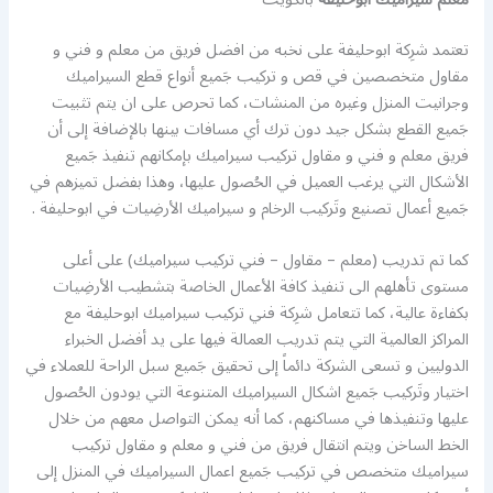
تعتمد شرِكة ابوحليفة على نخبه من افضل فريق من معلم و فني و
مقاول متخصصين في قص و تركيب جَميع أنواع قطع السيراميك
وجرانيت المنزل وغيره من المنشات، كما تحرص على ان يتم تثبيت
جَميع القطع بشكل جيد دون ترك أي مسافات بينها بالإضافة إلى أن
فريق معلم و فني و مقاول تركيب سيراميك بإمكانهم تنفيذ جَميع
الأشكال التي يرغب العميل في الحُصول عليها، وهذا بفضل تميزهم في
جَميع أعمال تصنيع وتَركيب الرخام و سيراميك الأرضِيات في ابوحليفة .
كما تم تدريب (معلم – مقاول – فني تركيب سيراميك) على أعلى
مستوى تأهلهم الى تنفيذ كافة الأعمال الخاصة بتشطيب الأرضِيات
بكفاءة عالية، كما تتعامل شرِكة فني تركيب سيراميك ابوحليفة مع
المراكز العالمية التي يتم تدريب العمالة فيها على يد أفضل الخبراء
الدوليين و تسعى الشركة دائماً إلى تحقيق جَميع سبل الراحة للعملاء في
اختيار وتَركيب جَميع اشكال السيراميك المتنوعة التي يودون الحُصول
عليها وتنفيذها في مساكنهم، كما أنه يمكن التواصل معهم من خلال
الخط الساخن ويتم انتقال فريق من فني و معلم و مقاول تركيب
سيراميك متخصص في تركيب جَميع اعمال السيراميك في المنزل إلى