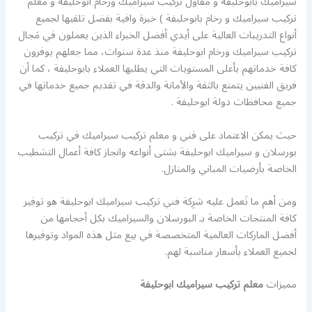
سيراميك بابوحليفة و مقاول تركيب سيراميك ورخام ابوحليفة و معلم
تركيب سيراميك و رخام بابوحليفة ) خبرة وافية بفضل تلقيها لجميع
أنواع التدريبات العالية على أيدي أفضل الخبراء الذين يعملون في مَجال
تركيب سيراميك ورخام ابوحليفة منذ عدة سنوات، مما جعلهم يوفرون
كافة خدماتهم بأعلى المستويات التي يطلبها العملاء بابوحليفة ، كما أن
فريق الفنيين يتمتع بالثقة والأمانة والدقة في تقديم جميع خدماتها في
جميع محافظات دولة ابوحليفة .
حيث يمكن الاعتماد على فني و معلم تركيب سيراميك في تركيب
بورسلان و سيراميك ابوحليفة بشتى أنواعه وانجاز كافة أعمال التشطيب
الخاصة بأرضيات المباني والمنازل.
ومن أهم ما تَعمل عليه شرِكة فني تركيب سيراميك ابوحليفة هو توفير
كافة المنتجات الخاصة بـ البورسلان والسيراميك بكل أحجامها من
أفضل الماركات العالمية المتخصصة في بيع مثل هذه المواد وتوفيرها
لجميع العملاء بأسعار مناسبة لهم.
مميزات
معلم تركيب سيراميك ابوحليفة