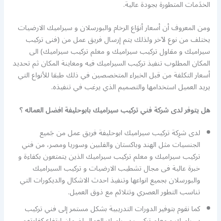
الخدَمات المتطورة بجودة عالية.
ومن المعروف أن أسعار أنوَاع الرخام والبورسلان و سيراميك الارضيات
يختلف من نوع لآخر ولذلك يتم إرسال فريق عمل من (فنى تركيب
سيراميك و مقاول تركيب سيراميك و معلم تركيب سيراميك) الى
المكان المطلوب تنفيذ تركيب السيراميك فيه ومعاينة المكان ثم تحديد
أسعار التكلفة من قبل الخبراء المتخصصين في ذلك طبقا للأنواع التي
يريد العميل استخدامها والتصميم الذي يرغب في تنفيذه.
هل يتوفر لدى شركة فني تركيب سيراميك بابوحليفة افضل العماله ؟
لدى شرِكة تركيب سيراميك ابوحليفة فريق عمل من جَميع
الجنسيات مثل الهند وباكستان والفلبين وسوريا ومصر، من فني
تركيب سيراميك و معلم تركيب سيراميك الذين يتمتعون بكفاءة و
خبرة عالية فى مجال تشطيب الارضيات و تركيب السيراميك
والبورسلان بجميع انواعها وتنفيذ احدث الاشكال والديكورات التي
تناسب التطور العصري وتتلائم مع ذوق العميل.
كما نقوم بتوفير الدورات التدريبية بشكل مستمر إلى فني تركيب
سيراميك و معلم تركيب سيراميك العمال لضمان ارتفاع كفاءتهم