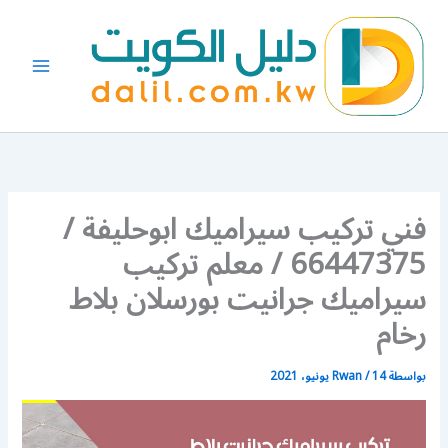
خطي
لى
لمحتوى
فني تركيب سيراميك ابوحليفة /
66447375 / معلم تركيب
سيراميك جرانيت بورسلان بلاط
رخام
بواسطة
14 يونيو، 2021
/
Rwan