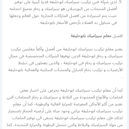
لدي شرِكة فني تركيب سيراميك ابوحليفة قدرة كبيرة على توفير
أفضل المنتجات من البورسلان هو سيراميك و رخام بجميعَ احجامه
حيث يتم استيراده من افضل الماركات التجارية حول العالم وجعلها
في متناول يد العملاء بأرخص الأسعار بابوحليفة .
افضل
معلم سيراميك بابوحليفة
يعتبر معلم تركيب سيراميك ابوحليفة من أفضل وأكفأ معلمين تركيب
سيراميك و رخام ابوحليفة الذين توفرها الشركات المتخصصة في مجال
تركيب سيراميك و رخام في ابوحليفة ، والذين يعملون في تبليط
الأرضيات و تركيب رخام المنازل والمنشآت السكنية والعمالية بابوحليفة
.
كما أن معلم تركيب سيراميك ابوحليفة يحرص على اختيار بعض
الخامات والأنواع المحدودة من البَلاط و سيراميك و رخام الحمامات التي
تعتبر من أكثر الأماكن المعرضة للحرارة العالية والرطوبة، كما أن معلم
تركيب سيراميك ابوحليفة يراعي وجود مياه على أرضيه الحمام باستمرار
لذلك فإن معلم تركيب سيراميك ابوحليفة يسعى الى توفير الخامات
من مواد السيراميك والبلاط والتي تتحمل الرطوبة والحرارة الشديدة، كما