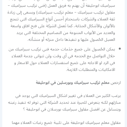
سيراميك ابوحليفة أن يهتم به فريق العمل (فني تركيب سيراميك –
مقاول تركيب سيراميك – معلم تركيب سيراميك) ويسعى إلى زيادة
ثقة العملاء والشركات باستخدام أحسن أنوَاع السيراميك التي تتمتع
بالألوان والأشكال الجذابة، كما تَعمل الشركة على فتح افاق واسعة
والعديد من الأبواب المتنوعة من التصاميم المختلفة التي يريد
العميل الحُصول عليها و تنفيذها داخل منزله أو منشأته.
يمكن الحُصول على جَميع خدَمات خدمه فني تركيب سيراميك من
خلال التواصل مع الخدمه في أي وقت ولن تتوانى خِدمة العملاء
في الرد او الاجابه على جَميع استفسارات العملاء حول الاسعار و
الامكانيات والمتطلبات اللازمة.
ارخص
معلم تركيب سيراميك وبورسلين في ابوحليفة
يرغب الكثير من العملاء في تغيير اشكال السيراميك التي يوجد في
منازلهم لكنه يتعرض للحيرة عند تحديد الشركة التي توفر له تنفيذ رغبته
ويتساءل عن افضل مقاول سيراميك بورسلان في ابوحليفة ؟
مقاول معلم سيراميك ابوحليفة على تلبية جَميع رغبات العملاء مهما