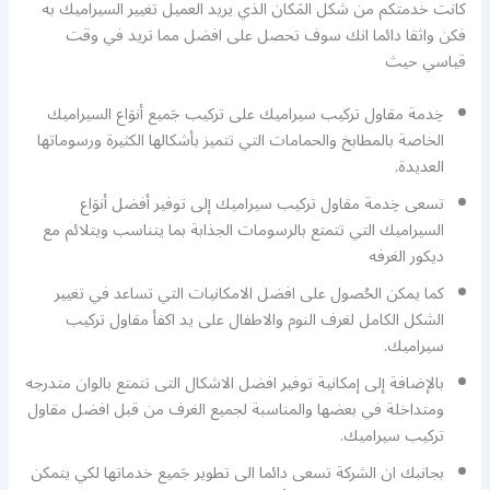
كانت خدمتكم من شكل المَكان الذي يريد العميل تغيير السيراميك به
فكن واثقا دائما انك سوف تحصل على افضل مما تريد في وقت
قياسي حيث
خِدمة مقاول تركيب سيراميك على تركيب جَميع أنوَاع السيراميك
الخاصة بالمطابخ والحمامات التي تتميز بأشكالها الكثيرة ورسوماتها
العديدة.
تسعى خِدمة مقاول تركيب سيراميك إلى توفير أفضل أنوَاع
السيراميك التي تتمتع بالرسومات الجذابة بما يتناسب ويتلائم مع
ديكور الغرفه
كما يمكن الحُصول على افضل الامكانيات التي تساعد في تغيير
الشكل الكامل لغرف النوم والاطفال على يد اكفأ مقاول تركيب
سيراميك.
بالإضافة إلى إمكانية توفير افضل الاشكال التى تتمتع بالوان متدرجه
ومتداخلة في بعضها والمناسبة لجميع الغرف من قبل افضل مقاول
تركيب سيراميك.
بجانبك ان الشركة تسعى دائما الى تطوير جَميع خدماتها لكي يتمكن