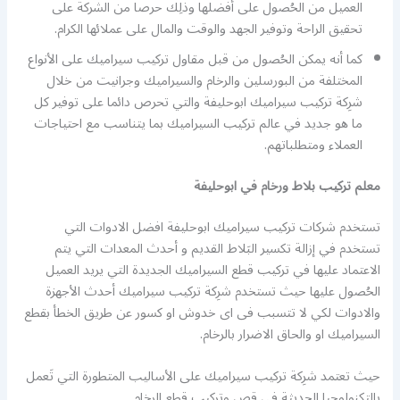
العميل من الحُصول على أفضلها وذلِك حرصا من الشركة على
تحقيق الراحة وتوفير الجهد والوقت والمال على عملائها الكرام.
كما أنه يمكن الحُصول من قبل مقاول تركيب سيراميك على الأنواع
المختلفة من البورسلين والرخام والسيراميك وجرانيت من خلال
شرِكة تركيب سيراميك ابوحليفة والتي تحرص دائما على توفير كل
ما هو جديد في عالم تركيب السيراميك بما يتناسب مع احتياجات
العملاء ومتطلباتهم.
معلم تركيب بلاط ورخام في ابوحليفة
تستخدم شركات تركيب سيراميك ابوحليفة افضل الادوات التي
تستخدم في إزالة تكسير البَلاط القديم و أحدث المعدات التي يتم
الاعتماد عليها في تركيب قطع السيراميك الجديدة التي يريد العميل
الحُصول عليها حيث تستخدم شرِكة تركيب سيراميك أحدث الأجهزة
والادوات لكي لا تتسبب فى اى خدوش او كسور عن طريق الخطأ بقطع
السيراميك او والحاق الاضرار بالرخام.
حيث تعتمد شرِكة تركيب سيراميك على الأساليب المتطورة التي تَعمل
بالتكنولوجيا الحديثة في قص وتركيب قطع الرخام.