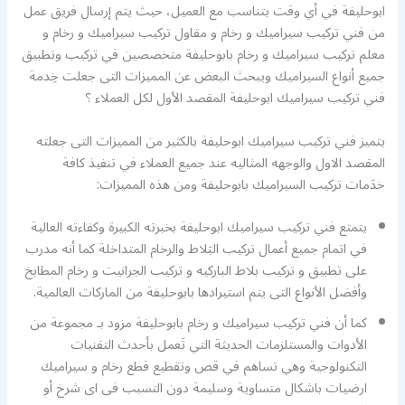
ابوحليفة في أي وقت يتناسب مع العميل، حيث يتم إرسال فريق عمل
من فني تركيب سيراميك و رخام و مقاول تركيب سيراميك و رخام و
معلم تركيب سيراميك و رخام بابوحليفة متخصصين في تركيب وتطبيق
جميع أنواع السيراميك ويبحث البعض عن المميزات التى جعلت خِدمة
فني تركيب سيراميك ابوحليفة المقصد الأول لكل العملاء ؟
يتميز فني تركيب سيراميك ابوحليفة بالكثير من المميزات التى جعلته
المقصد الاول والوجهه المثاليه عند جميع العملاء في تنفيذ كافة
خدَمات تركيب السيراميك بابوحليفة ومن هذه المميزات:
يتمتع فني تركيب سيراميك ابوحليفة بخبرته الكبيرة وكفاءته العالية
في اتمام جميع أعمال تركيب البَلاط والرخام المتداخلة كما أنه مدرب
على تطبيق و تركيب بلاط الباركيه و تركيب الجرانيت و رخام المطابخ
وأفضل الأنواع التى يتم استيرادها بابوحليفة من الماركات العالمية.
كما أن فني تركيب سيراميك و رخام بابوحليفة مزود بـ مجموعة من
الأدوات والمستلزمات الحديثة التي تَعمل بأحدث التقنيات
التكنولوجية وهي تساهم في قص وتقطيع قطع رخام و سيراميك
ارضيات باشكال متساوية وسليمة دون التسبب فى اى شرخ أو