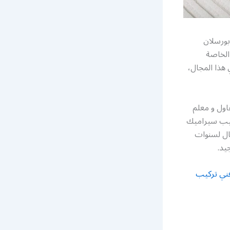
بورسلان
لخاصة
هذا المجال،
اول و معلم
ركيب سيراميك
جال لسنوات
يد.
ني تركيب