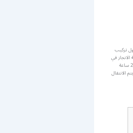
ول تركيب
 الانجاز في
جميع أعمال تركيب بورسلين و سيراميك و رخام الارضيات، كما أنها متوفرة على مدار 24 ساعة
م الانتقال