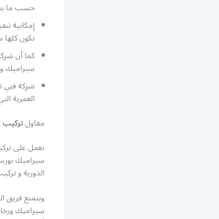
حسب ما يتم
إمكانية تنف
تكون كلها 
كما أن شرِ
سيراميك و ر
شرِكة فني 
العمرية الت
مقاول
تركيب
ب
نعمل على تركي
سيراميك بورسلا
الدورية و تركي
ويتمتع فريق ا
سيراميك ورخام 