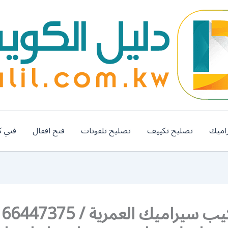
اميك
تصليح تكييف
تصليح تلفونات
فتح اقفال
فني ك
فن