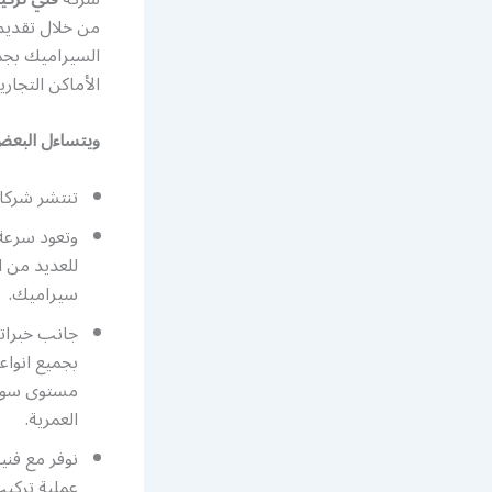
من خلال تقديم
السيراميك بجمي
الأماكن التجار
ويتساءل البعض
تنتشر شركا
وتعود سرعة 
للعديد من ا
سيراميك.
جانب خبراته
بجميع انواع
مستوى سواء
العمرية.
نوفر مع فن
عملية تركيب