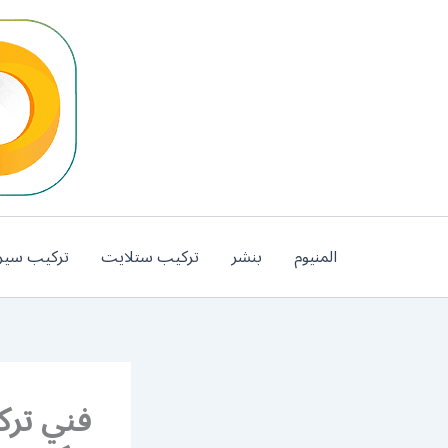
خطي
لى
لمحتوى
المنيوم
بنشر
تركيب ستلايت
تركيب سير