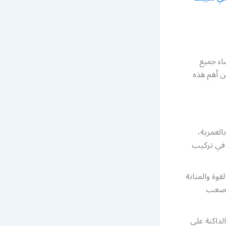
اء جميع
من أهم هذه
لعمرية،
ل في تركيب
قوة والمتانة
 أصعب
لداكنة على