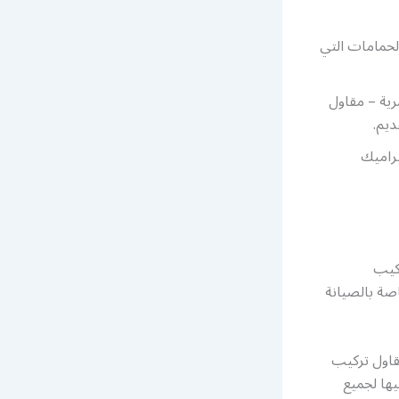
الحمامات التي
ية – مقاول
ديم.
راميك
ركيب
اصة بالصيانة
قاول تركيب
يها لجميع