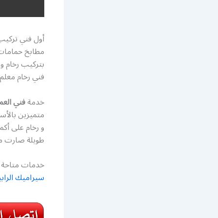
أول فني تركيب
مطابخ حمامات
بتركيب رخام و 
فني رخام معلم
خدمة
فني العم
متميزين بالأسع
و رخام على أكم
طويلة صارت م
خدمات متاحة ع
سيراميك الرابي