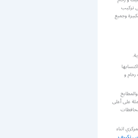
ى تركيب
كبيرة وجميع
ة.
كتسابها
رخام و
والمطابخ
ملة على أعلى
محافظات
كزي اثناء
ني تكييف