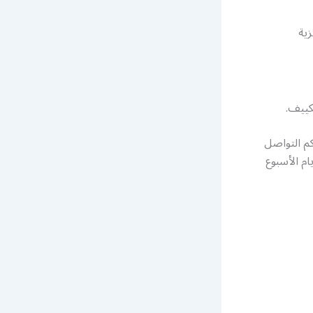
زية
كييف.
م التواصل
ار 24 ساعة وطيلة أيام الأسبوع