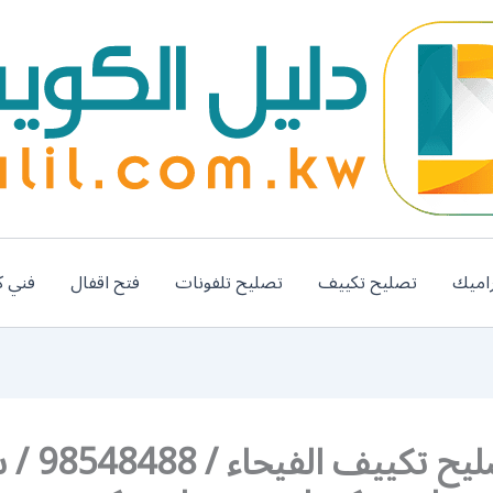
اميك
تصليح تكييف
تصليح تلفونات
فتح اقفال
فني ك
فني تصليح تكييف