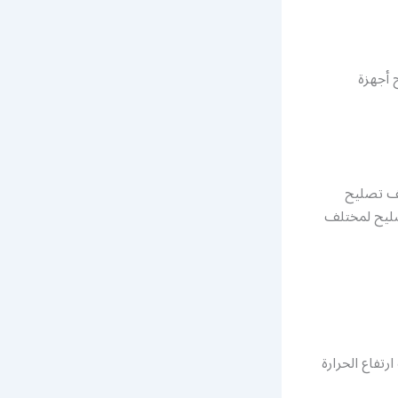
 أجهزة
تف تصليح
صليح لمختلف
تفاع الحرارة