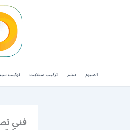
خطي
لى
لمحتوى
المنيوم
بنشر
تركيب ستلايت
تركيب سير