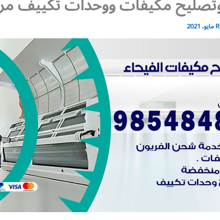
وتصليح مكيفات ووحدات تكييف مر
R