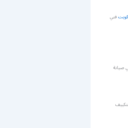
كويت
فني
 صيانة
لتكييف