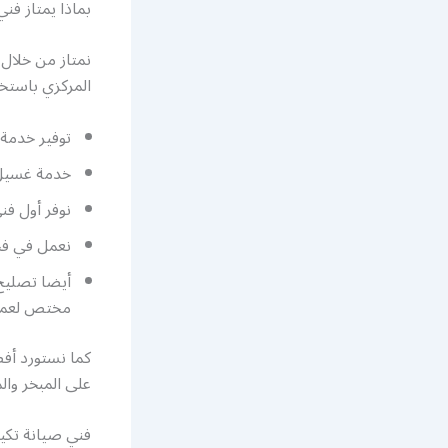
بماذا يمتاز فن
نمتاز من خلال 
المركزي باستخ
توفير خدمة 
خدمة غسيل 
نوفر أول فن
نعمل في فحص
أيضا تصليح
مختص لعملي
كما نستورد أفض
على المبخر وا
فني صيانة تكي