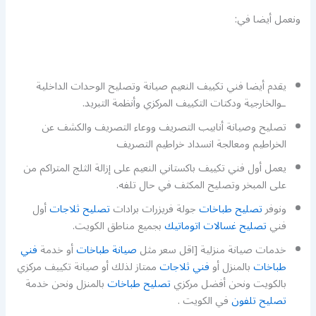
ونعمل أيضا في:
يقدم أيضا فني تكييف النعيم صيانة وتصليح الوحدات الداخلية
ـوالخارجية ودكتات التكييف المركزي وأنظمة التبريد.
تصليح وصيانة أنابيب التصريف ووعاء التصريف والكشف عن
الخراطيم ومعالجة انسداد خراطيم التصريف
يعمل أول فني تكييف باكستاني النعيم على إزالة الثلج المتراكم من
على المبخر وتصليح المكثف في حال تلفه.
ونوفر
تصليح طباخات
جولة فريزرات برادات
تصليح ثلاجات
أول
فني
تصليح غسالات اتوماتيك
بجميع مناطق الكويت.
خدمات صيانة منزلية [اقل سعر مثل
صيانة طباخات
أو خدمة
فني
طباخات
بالمنزل أو
فني ثلاجات
ممتاز لذلك أو صيانة تكييف مركزي
بالكويت ونحن أفضل مركزي
تصليح طباخات
بالمنزل ونحن خدمة
تصليح تلفون
في الكويت .