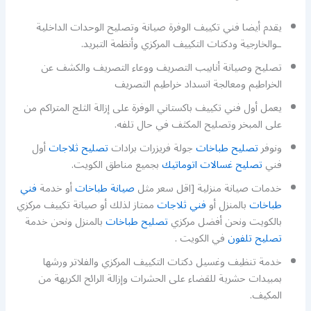
يقدم أيضا فني تكييف الوفرة صيانة وتصليح الوحدات الداخلية
ـوالخارجية ودكتات التكييف المركزي وأنظمة التبريد.
تصليح وصيانة أنابيب التصريف ووعاء التصريف والكشف عن
الخراطيم ومعالجة انسداد خراطيم التصريف
يعمل أول فني تكييف باكستاني الوفرة على إزالة الثلج المتراكم من
على المبخر وتصليح المكثف في حال تلفه.
ونوفر
تصليح طباخات
جولة فريزرات برادات
تصليح ثلاجات
أول
فني
تصليح غسالات اتوماتيك
بجميع مناطق الكويت.
خدمات صيانة منزلية [اقل سعر مثل
صيانة طباخات
أو خدمة
فني
طباخات
بالمنزل أو
فني ثلاجات
ممتاز لذلك أو صيانة تكييف مركزي
بالكويت ونحن أفضل مركزي
تصليح طباخات
بالمنزل ونحن خدمة
تصليح تلفون
في الكويت .
خدمة تنظيف وغسيل دكتات التكييف المركزي والفلاتر ورشها
بمبيدات حشرية للقضاء على الحشرات وإزالة الرائح الكريهة من
المكيف.