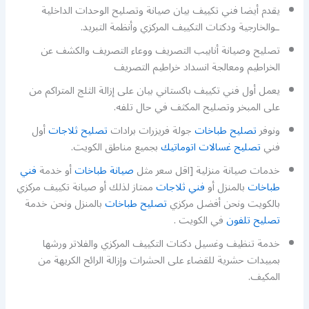
يقدم أيضا فني تكييف بيان صيانة وتصليح الوحدات الداخلية
ـوالخارجية ودكتات التكييف المركزي وأنظمة التبريد.
تصليح وصيانة أنابيب التصريف ووعاء التصريف والكشف عن
الخراطيم ومعالجة انسداد خراطيم التصريف
يعمل أول فني تكييف باكستاني بيان على إزالة الثلج المتراكم من
على المبخر وتصليح المكثف في حال تلفه.
ونوفر
تصليح طباخات
جولة فريزرات برادات
تصليح ثلاجات
أول
فني
تصليح غسالات اتوماتيك
بجميع مناطق الكويت.
خدمات صيانة منزلية [اقل سعر مثل
صيانة طباخات
أو خدمة
فني
طباخات
بالمنزل أو
فني ثلاجات
ممتاز لذلك أو صيانة تكييف مركزي
بالكويت ونحن أفضل مركزي
تصليح طباخات
بالمنزل ونحن خدمة
تصليح تلفون
في الكويت .
خدمة تنظيف وغسيل دكتات التكييف المركزي والفلاتر ورشها
بمبيدات حشرية للقضاء على الحشرات وإزالة الرائح الكريهة من
المكيف.