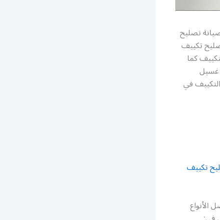
يانة تصليح
صليح تكييف
تكييف كما
 غسيل
التكييف في
يح تكييف
ل الأنواع
 في: