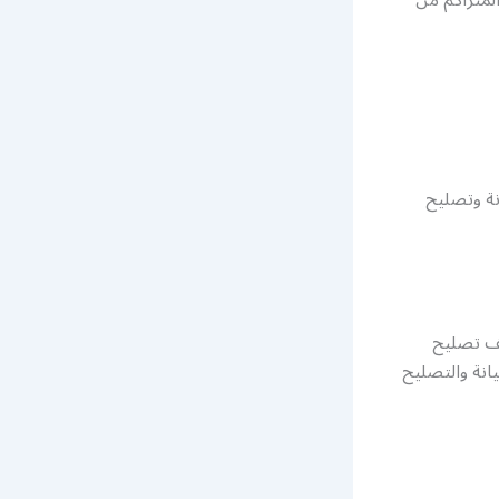
نة وتصليح
تف تصليح
انة والتصليح