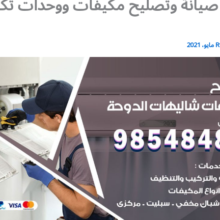
 صيانة وتصليح مكيفات ووحدات تك
R