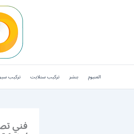
خطي
لى
لمحتوى
المنيوم
بنشر
تركيب ستلايت
تركيب سير