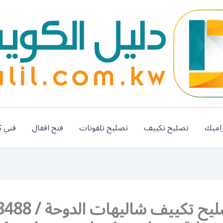
اميك
تصليح تكييف
تصليح تلفونات
فتح اقفال
فني ك
فني تصليح تكييف شا