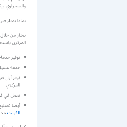
والصحراوي وبكا
بماذا يمتاز فن
نمتاز من خلال 
المركزي باستخ
توفير خدمة 
خدمة غسيل 
نوفر أول ف
المركزي
نعمل في فحص
أيضا تصليح
الكويت
مختص
كما نستورد أفض