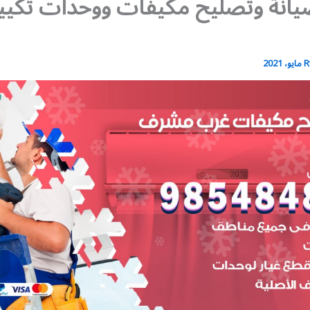
يانة وتصليح مكيفات ووحدات تكي
R