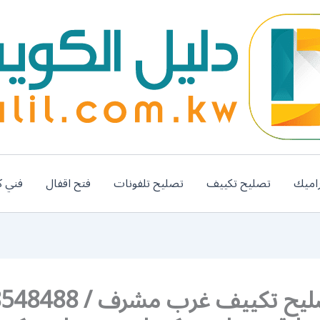
اميك
تصليح تكييف
تصليح تلفونات
فتح اقفال
فني ك