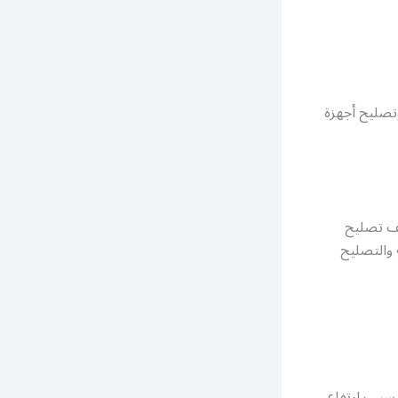
تصليح أجهزة
تف تصليح
والتصليح
سبب ارتفاع