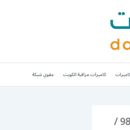
اميرات
كاميرات مراقبة الكويت
مقوي شبكة
فني تصليح تكييف غرب مشرف / 98548488 /