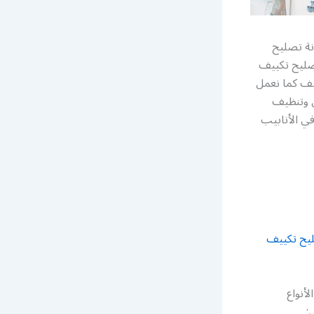
ة تصليح
صليح تكييف
يف كما نعمل
ل وتنظيف
ي الأنابيب
يح تكييف
أنواع
: