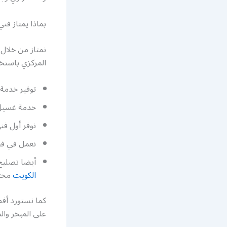
بماذا يمتاز ف
نمتاز من خلال 
المركزي باستخ
توفير خدمة 
خدمة غسيل 
نوفر أول ف
نعمل في فحص
أيضا تصليح
الكويت
مختص
كما نستورد أفض
على المبخر وا