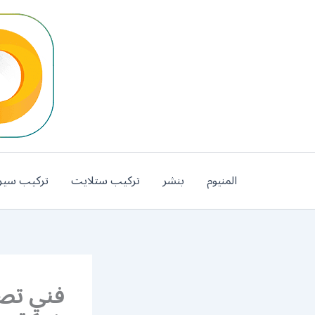
خطي
لى
لمحتوى
المنيوم
بنشر
تركيب ستلايت
تركيب سير