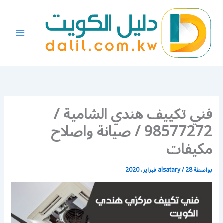
خطي
لى
لمحتوى
فني تكييف هندي الشامية /
98577272 / صيانة واصلاح
مكيفات
بواسطة
28 فبراير، 2020
/
alsatary