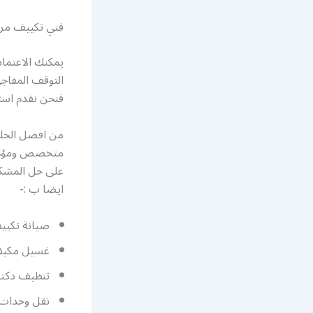
فني تكييف مرك
يمكنك الاعتما
التوقف المفاج
فنحن نقدم استج
من افضل الحلو
متخصص ومؤهل ل
على حل المشكل
ايضا ب :-
صيانة تكيي
غسيل مكيف
تنظيف دكت
نقل وحدات