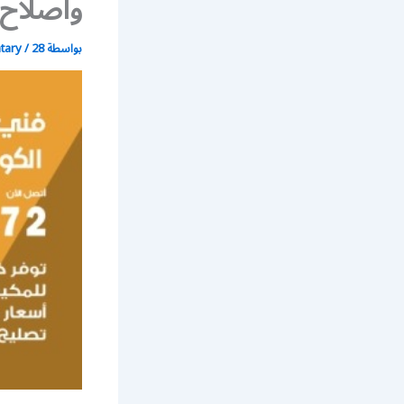
واصلاح
بواسطة
28 فبراير، 2020
/
atary