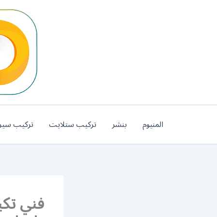
خطي
لى
لمحتوى
المنيوم
بنشر
تركيب ستلايت
تركيب سير