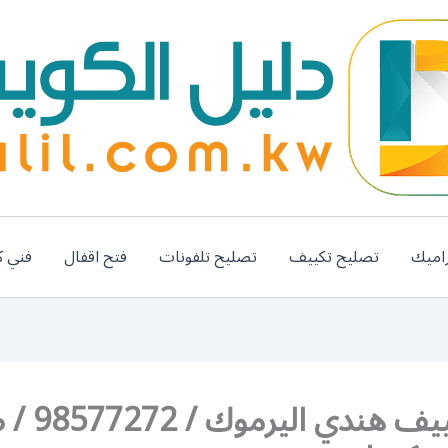
اميك
تصليح تكييف
تصليح تلفونات
فتح اقفال
فني ك
فني تكييف هندي