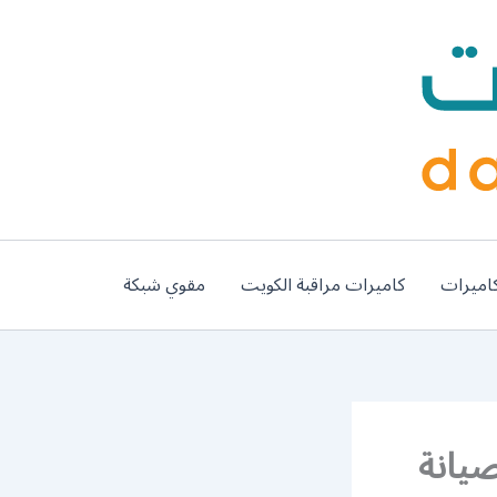
اميرات
كاميرات مراقبة الكويت
مقوي شبكة
 اليرموك / 98577272 / صيانة