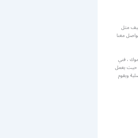
ييف مثل
واصل معنا
موك ، فني
، حيث يعمل
لية ويقوم