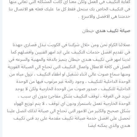
كفاءة التكييف في العمل ولكن معنا اي كانت المشكلة التي تعاني منها
في التكييف الخاص بك ستحل فقط كل ما عليك فعله هو الاتصال بنا
خدمتنا هي الافضل والاسرع .
صيانة تكييف هندي
خيطان
عملائنا الكرام نحن ومن خلال شركتنا في الكويت نبذل قصاري جهدنا
في تقديم افضل خدمات التكييف علي ايد امهر الفنيين وافضلهم كما
لدينا امهر فني تكييف هندي خيطان يتميز بالدقة والمهنية والسرعه في
العمل في كافة الاعطال واعمال التكييف التي تحتاج الي الصيانة الفورية
ومنها سماع صوت عالي اثناء تشغيل او اطفاء التكييف ، نزول مياه من
الوحدة الداخلية للتكييف ، وجود رائحة غير مرغوب فيها من الوحدة
الداخلية للتكييف ، صدور صوت من الوحدة الخارجية ولكن لا يوجد
تبريد في الغرفة ، توقف التكييف بشكل مفاجئ بدون اي سبب ،
الوحدة الخارجية تعمل باستمرار ودون اي توقف ، لا يتم توزيع الهواء
بشكل صحيح والكثير من الامور التي تحتاج الي صيانة لذلك اتصل علينا
تحصل علي افضل خدمة صيانة تكييف مقدمة علي يد فني تكييف
هندي والذي يمكنه ايضا