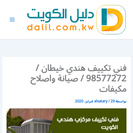
خطي
لى
لمحتوى
فني تكييف هندي خيطان /
98577272 / صيانة واصلاح
مكيفات
بواسطة
29 فبراير، 2020
/
alsatary