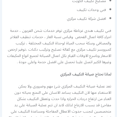
مصليح تكييف الكويت
فني وحدات تكييف
افضل شركة تكييف مركزي
فني تكييف هندي غرناطة مركزي توفر خدمات شحن الفريون ، خدمة
اجراء كافة اعمال الفحص وقياس نسبة الغاز ، خدمات تنظيف الفلاتر
والمصافي وسكة سحب المياة لوحداة التكييف المختلفة ، تركيب
كمبرويسر تكييف مركزي مع كفالة تصليح وتركيب دكتات ،توفير ارخص
الاسعار وباسرع الاوقات القيام بكل اعمال الصيانة لجميع انواع المكيفات
وغيرها الكثير اتصل علينا تحصل علي افضل خدمة واعلي جودة .
لماذا نحتاج صيانة التكييف المركزي
تعد عملية صيانة التكييف المركزي شئ مهم وضروري ولا يمكن
الاستغناء عنها لان التكييف يساعد الانسان علي التمتع بحياته دون
العناء من ارتفاع درجات الحراره واذا حدث وتعطل التكييف بشكل
مفاجئ قد يسبب الازعاج لذلك لابد ان تتم عملية الصيانة علي يد
متخصصين لتجنب حدوث الاعطال المفاجئة ومساعدة التكييف علي