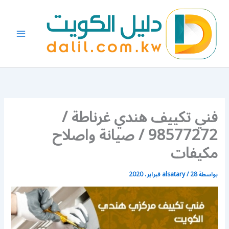
خطي
لى
لمحتوى
فني تكييف هندي غرناطة /
98577272 / صيانة واصلاح
مكيفات
بواسطة
28 فبراير، 2020
/
alsatary