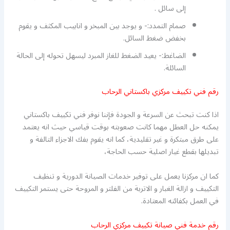
إلى سائل .
صمام التمدد:- و يوجد بين المبخر و انابيب المكثف و يقوم
بخفض ضغط السائل.
الضاغط:- يعيد الضغط للغاز المبرد ليسهل تحوله إلى الحالة
السائلة.
رقم فني تكييف مركزي باكستاني الرحاب
اذا كنت تبحث عن السرعة و الجودة فإننا نوفر فني تكييف باكستاني
يمكنه حل العطل مهما كانت صعوبته بوقت قياسي حيث انه يعتمد
على طرق مبتكرة و غير تقليدية، كما انه يقوم بفك الاجزاء التالفة و
تبديلها بقطع غيار اصلية حسب الحاجة،
كما ان مركزنا يعمل على توفير خدمات الصيانة الدورية و تنظيف
التكييف و ازالة الغبار و الاتربة من الفلتر و المروحة حتى يستمر التكييف
في العمل بكفائته المعتادة.
رقم خدمة فني صيانة تكييف مركزي الرحاب