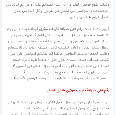
وكذلك نقوم بفحص الفلتر و ازالة الغبار المتراكم عليه، و من ثم نتاكد من
التوصيلات و المواسير التي تحمل غاز الفريون و كل ذلك من خلال
افضل فريق هندسي و فني .
فريق خدمة عملاء
رقم فني صيانة تكييف مركزي الرحاب
يمكنه ان يوفر
لك المساعدة حول الاعطال الفنية و المشاكل التقنية للجهاز و من ثم
ارسال الفريق المتخصص و الذي يضم عمالة فنية و متميزة يقوم بانهاء
العطل بشكل نهائي و اعادة التكييف لأعلى مستزى تبريد له، للاستعلام
وطلب الخدمة يمكنكم التواصل هاتفيا كما يمكنكم التواصل على فني
تكييف عمليات ضبط الصيانة بدون قلق – عندما نقوم بإجراء ضبط
صيانة على نظام تكييف الهواء الخاص بك ، إذا تعطل في غضون 6
أشهر من تاريخ الخدمة ؛ 1. سنخرج مجانًا ونكتشف المشكلة 2.
سنعطيك خدمة الجدولة ذات الأولوية 3. … ونعيد الرسوم الأصلية!
رقم فني صيانة تكييف مركزي هندي الرحاب
من المعروف ان وجود أي عطل بجهاز التكييف يقلل من كفاءة التبريد و
هذا ما يزعج الكثير من العملاء لذلك يعمل فني تكييف الرحاب على
توفير افضل خدمات الصيانة الفورية للتكييفات، و من أشهر اسباب