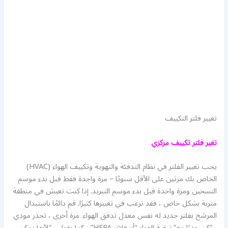
تغيير فلتر التكييف
تغير فلتر تكييف مركزي
يجب تغيير الفلتر في نظام التدفئة والتهوية وتكييف الهواء (HVAC)
الخاص بك مرتين على الأقل سنويًا – مرة واحدة فقط قبل بدء موسم
التسخين ومرة ​​واحدة قبل بدء موسم التبريد. إذا كنت تعيش في منطقة
متربة بشكل خاص ، فقد ترغب في تغييرها كثيرًا. قم دائمًا باستبدال
المرشح بفلتر جديد له نفس معدل تدفق الهواء. مرة أخرى ، تحذر مودي
، “كن حذرًا مع” تنقية الهواء “أو فلاتر HEPA” ، كما يقول ، “لأنها يمكن