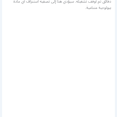
دقائق ثم أوقف تشغيله. سيؤدي هذا إلى تصفية استنزاف أي مادة
بيولوجية متنامية.