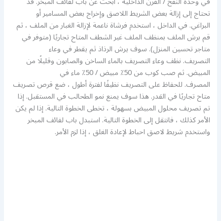
في وحدة النفخ / الفرن الداخلية ، ابحث عن باب لفائف المبخر. قد
تحتاج إلى إزالة بعض الشريط اللاصق وإخراج بعض المسامير أو
البراغي. في الداخل ، استخدم فرشاة ناعمة لإزالة الغبار من الملف ، ثم
قم برش الملف بمنظف الملف غير الشطف المتاح تجاريًا (متوفر في
متاجر تحسين المنزل). سوف يرش الرذاذ ثم يقطر في وعاء
التصريف. نظف وعاء التصريف بالماء الساخن والصابون وقليلًا من
المبيض. ثم صب كوب من 50٪ مبيض / 50٪ ماء في
المصرف. للحفاظ على التصريف نظيفًا لفترة أطول ، ضع قرص تصريف
متاح تجاريًا في القدر. هذا سوف يمنع نمو الطحالب في المستقبل. إذا
تم تصريف محلول المبيض بسهولة ، تخطى الخطوة التالية. إذا لم يكن
الأمر كذلك ، فانتقل إلى الخطوة التالية. استبدل باب لفائف المبخر
واستخدم شريط لاصق احباط لإعادة الغلق ، إذا لزم الأمر.