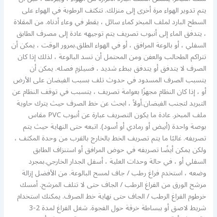
يتم تدوير الهواء مرة أخرى إلى منزلك. تتكثف الرطوبة في الهواء على
السطح البارد لملف المبخر كماء سائل ، يقطر في وعاء أدناه. من المقلاة
، يتدفق الماء إلى أنبوب تصريف يتم توجيهه عادة إلى مصرف الطابق
السفلي ، أو بالوعة المرافق ، أو في الهواء الطلق.بمرور الوقت ، يمكن أن
تتراكم الطحالب والعفن ومن المحتمل أن تسد البالوعة ، لذلك إذا كان
الصرف لا يتدفق أو يتدفق ببطء شديد ، فسيلزم فصله. يمكن أن
يتسبب الصرف المسدود في حدوث تلف بسبب الفيضان على الأرض
أو ، إذا كان النظام مجهزًا بعوامة تصريف ، يتسبب في توقف النظام عن
التبريد لتجنب الفيضان.أولاً ، ابحث عن خط الصرف حيث يترك حاوية
ملف المبخر. عادة ما يكون التصريف عبارة عن أنبوب PVC مقاس
بوصة واحدة (أبيض أو رمادي أو أسود). اتبعه حتى النهاية حيث يتم
تصريفه. غالبًا ما يتم تصريف الخط بالخارج بالقرب من وحدة المكثف ،
ولكن يمكن أيضًا تصريفه في حوض المرافق أو استنزاف الطابق
السفلي أو ، في حالة وحدات العلية ، أسفل الجدار الخارجي.بمجرد
وضعه ، استخدم فراغ رطب / جاف لمسح البالوعة. من الأفضل إزالة
مرشح الورق من الفراغ الرطب / الجاف حتى لا تتلف المرشح. أمسك
خرطوم الفراغ الرطب / الجاف حتى نهاية خط الصرف. يمكنك استخدام
شريط لاصق أو ببساطة خرقة حول الفجوة. شغل الفراغ لمدة 2-3