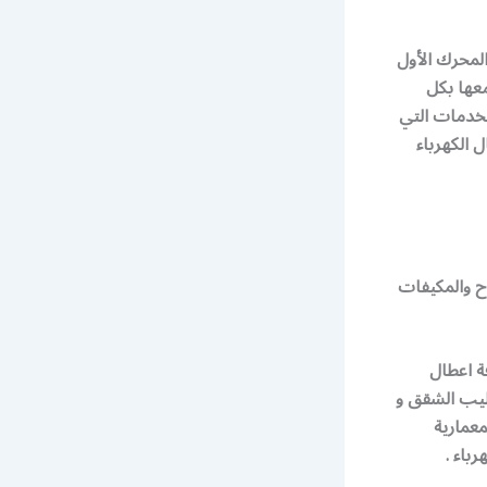
المحرك الأول
معها بكل
لخدمات التي
 الكهرباء
وح والمكيفات
ة اعطال
طيب الشقق و
معمارية
باء .