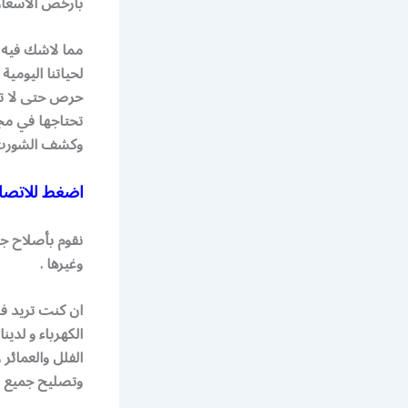
بأرخص الاسعار 
مما لاشك فيه ا
لحياتنا اليومي
حرص حتى لا تح
تحتاجها في مجا
وكشف الشورت ف
اضغط للاتصال
نقوم بأصلاح جم
وغيرها .
ان كنت تريد ف
الكهرباء و لد
الفلل والعمائر
وتصليح جميع ال