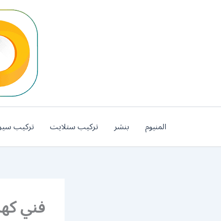
خطي
لى
لمحتوى
المنيوم
بنشر
تركيب ستلايت
تركيب سير
فني كهربا