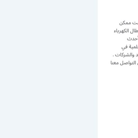
وقت ممكن
ال الكهرباء
بأحدث
لمية في
د والشركات .
 التواصل معنا