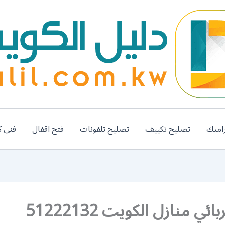
اميك
تصليح تكييف
تصليح تلفونات
فتح اقفال
فني ك
ئي منازل الكويت 51222132