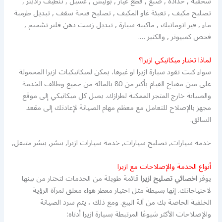
سحقية , حدادة , صبغ , قطع غيار , بوليش , غسيل , تنظيف راديتر ,
تصليح مكيف , تعبئة غاو المكيف , تصليح فتحة سقف , تبديل طرمبة
ماء , قير اتوماتيك , ماكينة سيارة , تبديل زست دهن فلتر تشحيم ,
فحص كمبيوتر , والكثير ….
لماذا تختار ميكانيكي ازيرا؟
سواء كنت تقود سيارة ازيرا او غيرها، يمكن لميكانيكيات ازيرا المحمولة
على متن مفتاح القيام بأكثر من 80 بالمائة من جميع وظائف الخدمة
والصيانة خارج المتجر الممكنة لطرازك. يصل كل ميكانيكي إلى موقع
مجهز بالإصلاح للتعامل مع معظم مهام الصيانة لإعادتك إلى مقعد
السائق.
خدمة سيارات, تصليح سيارات, خدمة سيارات ازيرا, بنشر, بنشر متنقل,
أنواع الخدمة والإصلاحات مع ازيرا
يوفر
اخصائي تصليح ازيرا
قائمة طويلة من الخدمات لتختار من بينها
لاحتياجاتك. إنها بسيطة مثل اختيار معطر هواء معلق لمرآة الرؤية
الخلفية الخاصة بك من آلة البيع. ومع ذلك ، يتم سرد الصيانة
والإصلاحات الأكثر شيوعًا المرتبطة بسيارة ازيرا أدناه: