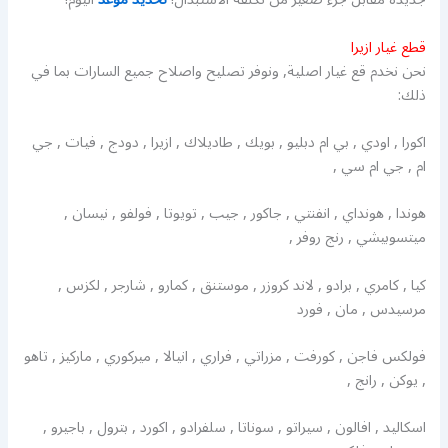
قطع غيار ازيرا
نحن نخدم قع غيار اصلية, ونوفر تصليح واصلاح جميع السارات بما في
ذلك:
اكورا , اودي , بي ام دبليو , بويك , طاديلاك , ازيرا , دودج , فيات , جي
ام , جي ام سي ,
هوندا , هونداي , انفنتي , جاكور , جيب , تويوتا , فولفو , نيسان ,
ميتسوبيشي , رنج روفر ,
كيا , كامري , برادو , لاند كروزر , موستنق , كمارو , شارجر , لكزس ,
مرسيدس , مان , فورد
فولكس فاجن , كورفت , مزراتي , فراري , انيالا , ميركوري , ماركيز , تاهو
, يوكن , رانج ,
اسكاليد , افالون , سيراتو , سوناتا , سلفرادو , اكورد , بترول , باجيرو ,