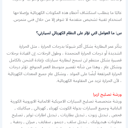
غالبًا ما يتطلب استكشاف أخطاء هذه المكونات الكهربائية وإصلاحها
استخدام تقنية تشخيص متقدمة لا تتوفر إلا من خلال فني متمرس.
س: ما العوامل التي تؤثر على النظام الكهربائي لسيارتي؟
يتأثر عمر البطارية بشكل أكثر شيوعًا بدرجات الحرارة ، مثل الحرارة
الشديدة أو درجات الحرارة المتجمدة ، وطول الرحلات. إن القيادة برحلات
قصيرة بشكل منتظم لن تسمح لبطارية سيارتك بإعادة الشحن بالكامل
وبشكل عام ، وهذا من شأنه تقصير متوسط ​​العمر المتوقع. تؤثر درجات
الحرارة المرتفعة أيضًا على المولد ، وبشكل عام جميع المعدات الكهربائية
، لأن الحرارة تزيد من المقاومة الكهربائية.
ورشة تصليح ازيرا
ورشة متخصصة تصليح السيارات الامريكية الالمانية الاوروبية الكورية
البابانية وجميع السيارات بدولة الكويت كهرباء , كهربائي , ميكانيك ,
فحص , تبديل زيوت , تبديل بطاريات , تبديل اطارات تواير , تصليح
معاونات هيدروليك , تبديل سلف , دينمو , سفايف , ميزان , رجفية ,