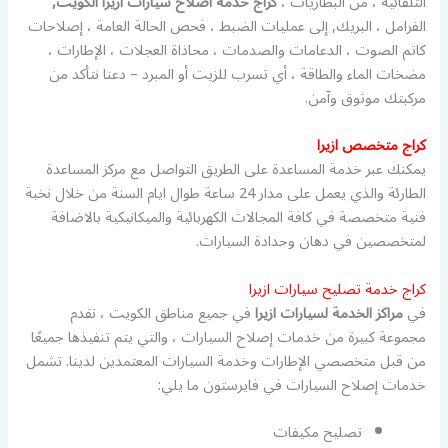
التلقائية ، من البطاريات ،
كراج خدمة اصلاح سيارات ازيرا الكويت,
الفرامل ، البريك, إلى عمليات الضبط ، فحص الحالة العامة ، إصلاحات
كاتم الصوت ، الدعامات والصدمات ، محاذاة العجلات ، الإطارات ،
مضخات الماء والطاقة ، أي تسرب للزيت أو المبرد – دعنا نتأكد من
مركبتك موثوق وآمن.
كراج متخصص ازيرا
يمكنك عبر خدمة المساعدة على الطريق التواصل مع مركز المساعدة
الطارئة والذي يعمل على مدار 24 ساعة طوال ايام السنة من خلال نخبة
فنية متخصصة في كافة المجالات الكهربائية والميكانيكية بالاضافة
لمتخصصين في دهان وحدادة السيارات.
كراج خدمة تصليح سيارات ازيرا
في
مراكز الخدمة لسيارات ازيرا
في جميع مناطق الكويت ، نقدم
مجموعة كبيرة من خدمات إصلاح السيارات ، والتي يتم تنفيذها جميعًا
من قبل متخصصي الإطارات وخدمة السيارات المعتمدين لدينا. تشمل
خدمات إصلاح السيارات في فايرستون ما يلي:
تصليح مكيفات