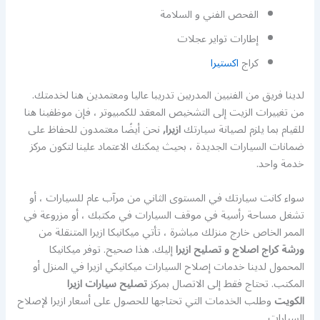
الفحص الفني و السلامة
إطارات تواير عجلات
كراج
اكستيرا
لدينا فريق من الفنيين المدربين تدريبا عاليا ومعتمدين هنا لخدمتك.
من تغييرات الزيت إلى التشخيص المعقد للكمبيوتر ، فإن موظفينا هنا
للقيام بما يلزم لصيانة سيارتك
ازيرا,
نحن أيضًا معتمدون للحفاظ على
ضمانات السيارات الجديدة ، بحيث يمكنك الاعتماد علينا لتكون مركز
خدمة واحد.
سواء كانت سيارتك في المستوى الثاني من مرآب عام للسيارات ، أو
تشغل مساحة رأسية في موقف السيارات في مكتبك ، أو مزروعة في
الممر الخاص خارج منزلك مباشرة ، تأتي ميكانيكا ازيرا المتنقلة من
ورشة كراج اصلاج و تصليح ازيرا
إليك. هذا صحيح. توفر ميكانيكا
المحمول لدينا خدمات إصلاح السيارات ميكانيكي ازيرا في المنزل أو
المكتب. تحتاج فقط إلى الاتصال بمركز
تصليح سيارات ازيرا
الكويت
وطلب الخدمات التي تحتاجها للحصول على أسعار ازيرا لإصلاح
السيارات.