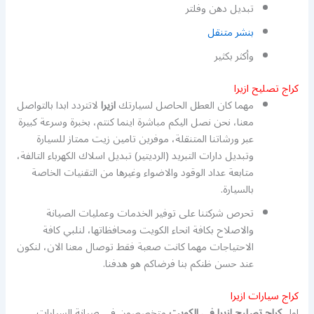
تبديل دهن وفلتر
بنشر متنقل
وأكثر بكثير
كراج تصليح ازيرا
مهما كان العطل الحاصل لسيارتك
ازيرا
لاتتردد ابدا بالتواصل
معنا، نحن نصل اليكم مباشرة اينما كنتم، بخبرة وسرعة كبيرة
عبر ورشاتنا المتنقلة، موفرين تامين زيت ممتاز للسيارة
وتبديل دارات التبريد (الرديتير) تبديل اسلاك الكهرباء التالفة،
متابعة عداد الوقود والاضواء وغيرها من التقنيات الخاصة
بالسيارة.
تحرص شركتنا على توفير الخدمات وعمليات الصيانة
والاصلاح بكافة انحاء الكويت ومحافظاتها، لنلبي كافة
الاحتياجات مهما كانت صعبة فقط توصال معنا الان، لنكون
عند حسن ظنكم بنا فرضاكم هو هدفنا.
كراج سيارات ازيرا
اول
كراج تصليح ازيرا في الكويت
متخصصون في صيانة السيارات