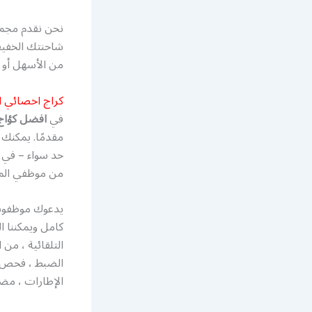
نحن نقدم مجمو
شاحنتك الخفيف
من الأسهل أو 
كراج اخصائي ا
في
افضل كؤاج 
مقدمًا. يمكنك 
حد سواء – في ا
من موظفي المت
يدعوك موظفونا 
كامل ويمكننا ا
التلقائية ، من 
الضبط ، فحص ا
الإطارات ، مضخ