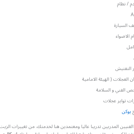
دم / نظام
A
 السيارة
 الاضواء
امل
 التفتيش
ن العجلات ( الهيئة الامامية
ص الفني و السلامة
ات تواير عجلات
ج
يوكن
الفنيين المدربين تدريبا عاليا ومعتمدين هنا لخدمتك. من تغييرات الزيت