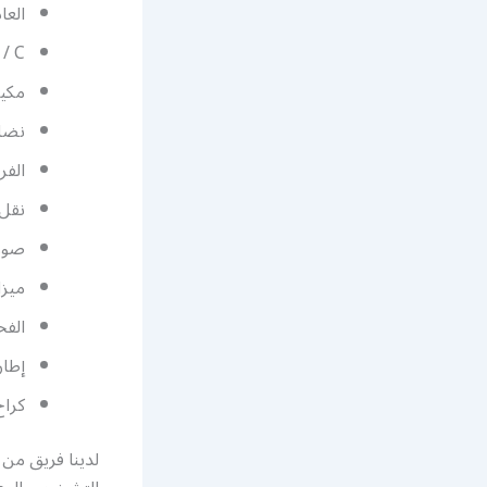
العا
 / C
مكيف
نضام
الفر
نقل
صور
ميزا
الفح
إطار
كرا
لدينا فريق من 