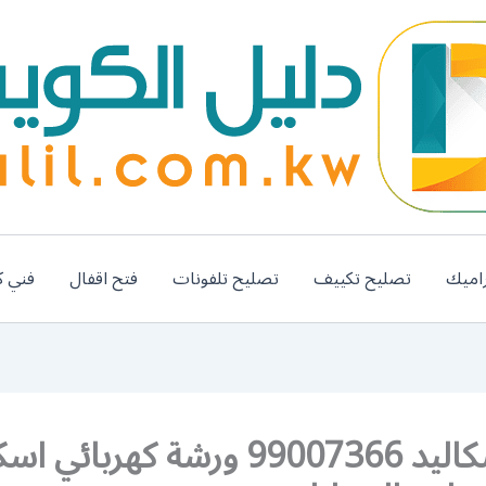
اميك
تصليح تكييف
تصليح تلفونات
فتح اقفال
فني ك
كراج اسكاليد 99007366 ورشة كهربائي