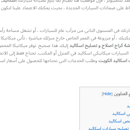
 للكمبيوتر ، فإن موظفينا هنا للقيام بما يلزم لصيانة سيارتك
اسكاليد,
ن
ظ على ضمانات السيارات الجديدة ، بحيث يمكنك الاعتماد علينا لتكون 
رتك في المستوى الثاني من مرآب عام للسيارات ، أو تشغل مساحة ر
تبك ، أو مزروعة في الممر الخاص خارج منزلك مباشرة ، تأتي ميكانيكا 
شة كراج اصلاج و تصليح اسكاليد
إليك. هذا صحيح. توفر ميكانيكا المحمو
سيارات ميكانيكي اسكاليد في المنزل أو المكتب. تحتاج فقط إلى الاتص
اسكاليد الكويت
وطلب الخدمات التي تحتاجها للحصول على أسعار اسكا
 العناوين
]
Hide
[
د
ي اسكاليد
ص اسكاليد
تصليح سيارات اسكاليد