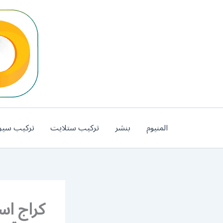
خطي
لى
لمحتوى
المنيوم
بنشر
تركيب ستلايت
تركيب سير