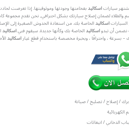
شتهر سيارات
اسكاليد
بفخامتها وجودتها وموثوقيتها. إذا تعرضت لحادث 
 والطلاء لضمان إصلاح سيارتك بشكل احترافي, نحن نقدم مجموعة كام
السيارات
اسكاليد
الخاصة بك. من استعادة الخدوش الصغيرة إلى الإصلا
 نضمن أن تبدو
اسكاليد
الخاصة بك وكأنها جديدة. سيقوم فني
اسكاليد
ال
 – بسرعة ، واحترافًا ، وبخبرة مخصصة باستخدام قطع غيار
اسكاليد
الأص
رك / إصلاح / تصليح / صيانة
م الكهربائية
اب الدخاني / انبعاثات