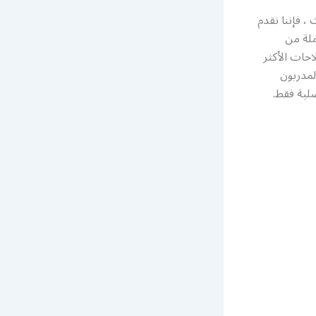
، فإننا نقدم
لة من
حات الأكثر
مدربون
لية فقط.