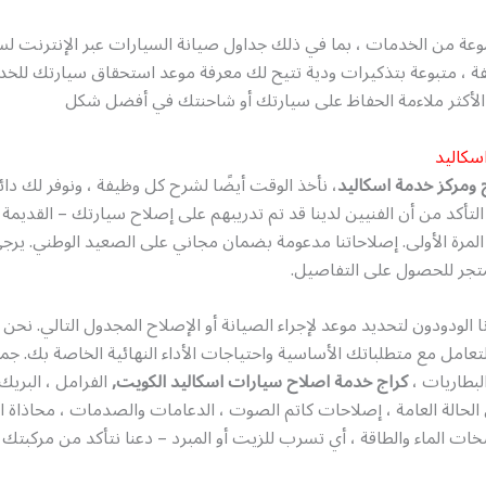
عة من الخدمات ، بما في ذلك جداول صيانة السيارات عبر الإنترنت لس
ة ، متبوعة بتذكيرات ودية تتيح لك معرفة موعد استحقاق سيارتك للخدم
الأكثر ملاءمة الحفاظ على سيارتك أو شاحنتك في أفضل شكل
سكاليد
ومركز خدمة اسكاليد
، نأخذ الوقت أيضًا لشرح كل وظيفة ، ونوفر لك دائمًا
التأكد من أن الفنيين لدينا قد تم تدريبهم على إصلاح سيارتك – القديمة
لمرة الأولى. إصلاحاتنا مدعومة بضمان مجاني على الصعيد الوطني. يرج
جر للحصول على التفاصيل.
الودودون لتحديد موعد لإجراء الصيانة أو الإصلاح المجدول التالي. نح
لتعامل مع متطلباتك الأساسية واحتياجات الأداء النهائية الخاصة بك. ج
البطاريات ،
كراج خدمة اصلاح سيارات اسكاليد الكويت,
الفرامل ، البريك
لحالة العامة ، إصلاحات كاتم الصوت ، الدعامات والصدمات ، محاذاة ا
ات الماء والطاقة ، أي تسرب للزيت أو المبرد – دعنا نتأكد من مركبتك