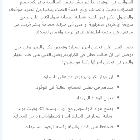
الشوائب في الوقود، لذا عبر بنشر متنقل السالمية نوفر لكم جميع
المميزات بحيث باتصالك برقم خدمة العملاء يمكننا من تحديد موقعك
والوصول اليكم فورا للقيام بعملية الصيانة سواء اكنت على طريق
سريعة او طريق صحراوية او حتى في منزلك فخدمة بنشر قريب من
موقعي هي خدمة اطلقناها لنوفر الراحة والامان لعملائنا.
يعمل الفني على فحص اجزاء السيارة وفحص مكان الضرر وفي حال
توصل الى ان هنالك عطل في الكرابردير يعمل الفني على فك الجهاز
والبدء في فحص اجزائها وكما هو معلوم :
ان جهاز الكرابردير يوفر اداء عالي للسيارة.
يساهم في تقليل الخسارة العالية في الوقود.
يحول الوقود الى رذاذ.
يدمج هواء الاوكسجين مع الرذاذ بنسبة 3:1 بحيث يولد
عملية انفجار في السلندرات (الاسطوانات) داخل المحرك.
فيحافظ على الاداء والبيئة وكمية الوقود المستهلك.