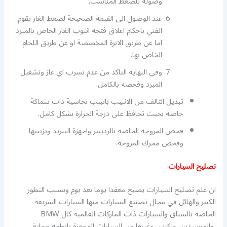
وصوله للضغط المناسب.
عند الوصول الى القيمة الصحيحة لضغط الغاز يقوم
الفني باحكام اغلاق فتحة انبوب الغاز الخاص بالمبرد
اما عن طريق الابرة المخصصة او عن طريق اللحام
الخاص بها.
وفي النهاية التاكد من عدم تسرب اي غاز وتشغيل
المبرد وفحصه بالكامل.
تبديل التالف من الانبيب بانبيب نحاسية ذات سماكة
خاصة بحيث تحافظ على درجة الحرارة بشكل كامل.
فحص المروحة الخاصة بالرديتير واجهزة التبريد وتزييتها
وفحص محرك المروحة.
تصليح السيارات
ان علم تصليح السيارات يصبح معقدا يوما بعد يوم وبسبب التطور
الكبير والهائل في مجال تصنيع السيارات منها السيارات السريعة
الخاصة بالسباق والسيارات ذات الماركات العالمية كال BMW
والمرسيدس ولكزس وغيرها من السيارات المجهزة بانظمة حماية