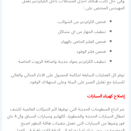
وفي حال كانت هنالك احدى المشكلات داخل الكرابردتير يعمل
المهندس المختص على :
فحص الكرابردير من الشوائب.
تنظيف الجهاز من اي مشاكل
فحص الفلتر الخاص بالهواء.
فحص فلتر الوقود
تنظيف الكرابردير بمواد مذيبة واضافة الزيوت الخاصة
توفر كل العمليات السابقة امكانية الحصول على الاداء المثالي والعالي
للسيارة مع تقليل الضرر على البيئة وعلى استهلاك الوقود.
إصلاح كهرباء السيارات
عبر اتباع المنظومات الحديثة التي توفرها اكبر الشركات العالمية لكشف
اعطال السيارات الحديثة والمتطورة، كالهايبر وسيارات السباق وال 4 باي
فور وغيرها من السيارات التي تعمل بتقنيات هائلة التطور اصبح
الموضوع من دون شك امرا يحتاج الى الدقة اللامتناهية في العمل