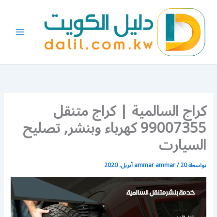
خطي
لى
لمحتوى
كراج السالمية | كراج متنقل
99007355 كهرباء وبنشر, تصليح
السيارت
بواسطة
20 أبريل، 2020
/
ammar ammar