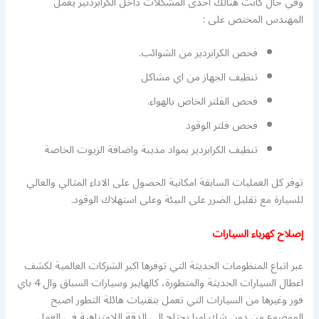
وفي حال كانت هنالك احدى المشكلات داخل الكرابردتير يعمل
المهندس المختص على :
فحص الكرابردير من الشوائب.
تنظيف الجهاز من اي مشاكل
فحص الفلتر الخاص بالهواء.
فحص فلتر الوقود
تنظيف الكرابردير بمواد مذيبة واضافة الزيوت الخاصة
توفر كل العمليات السابقة امكانية الحصول على الاداء المثالي والعالي
للسيارة مع تقليل الضرر على البيئة وعلى استهلاك الوقود.
إصلاح كهرباء السيارات
عبر اتباع المنظومات الحديثة التي توفرها اكبر الشركات العالمية لكشف
اعطال السيارات الحديثة والمتطورة، كالهايبر وسيارات السباق وال 4 باي
فور وغيرها من السيارات التي تعمل بتقنيات هائلة التطور اصبح
الموضوع من دون شك امرا يحتاج الى الدقة اللامتناهية في العمل