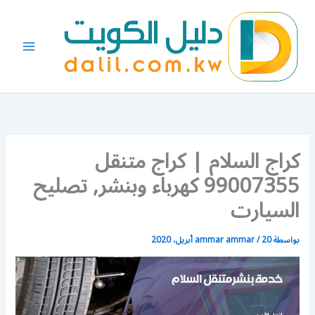
خطي
لى
لمحتوى
كراج السلام | كراج متنقل
99007355 كهرباء وبنشر, تصليح
السيارت
بواسطة
20 أبريل، 2020
/
ammar ammar