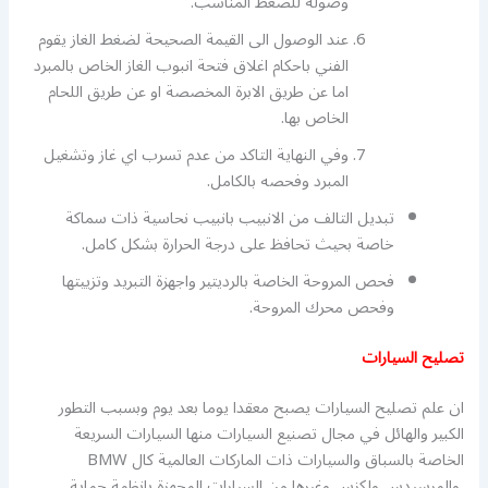
وصوله للضغط المناسب.
عند الوصول الى القيمة الصحيحة لضغط الغاز يقوم
الفني باحكام اغلاق فتحة انبوب الغاز الخاص بالمبرد
اما عن طريق الابرة المخصصة او عن طريق اللحام
الخاص بها.
وفي النهاية التاكد من عدم تسرب اي غاز وتشغيل
المبرد وفحصه بالكامل.
تبديل التالف من الانبيب بانبيب نحاسية ذات سماكة
خاصة بحيث تحافظ على درجة الحرارة بشكل كامل.
فحص المروحة الخاصة بالرديتير واجهزة التبريد وتزييتها
وفحص محرك المروحة.
تصليح السيارات
ان علم تصليح السيارات يصبح معقدا يوما بعد يوم وبسبب التطور
الكبير والهائل في مجال تصنيع السيارات منها السيارات السريعة
الخاصة بالسباق والسيارات ذات الماركات العالمية كال BMW
والمرسيدس ولكزس وغيرها من السيارات المجهزة بانظمة حماية