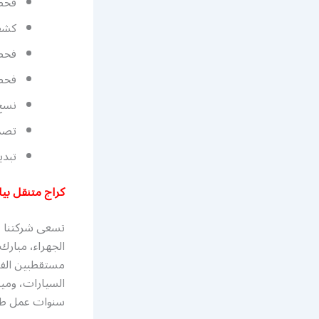
فحص 
كشف 
فحص 
فحص 
نسخ 
تصمي
تبدي
كراج متنقل بيا
تسعى شركتنا ع
الجهراء، مبارك
مستقطبين الفن
السيارات، وميك
سنوات عمل طو