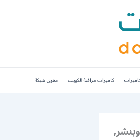
اميرات
كاميرات مراقبة الكويت
مقوي شبكة
9900735 كهرباء وبنشر,