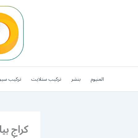
خطي
لى
لمحتوى
المنيوم
بنشر
تركيب ستلايت
تركيب سير