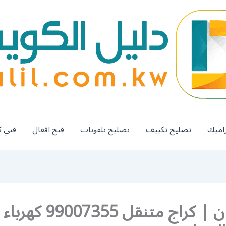
اميك
تصليح تكييف
تصليح تلفونات
فتح اقفال
فني ك
كراج بيان | كراج متنقل 5