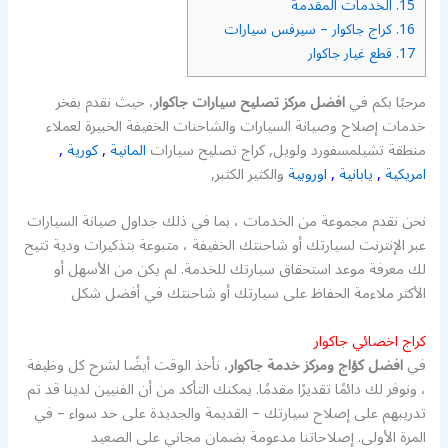
15.
الخدمات المقدمة
16.
كراج جاكوار – سيرفس سيارات
17.
قطع غيار جاكوار
مرحبًا بكم في
افضل مركز تصليح سيارات جاكوار
، حيث نقدم بفخر
خدمات إصلاح وصيانة السيارات والشاحنات الخفيفة الخبيرة لعملاء
منطقة تشيلمسفورد ولويل, كراج تصليح سيارات
المانية
,
كورية
,
امريكية
,
يابانية
,
اوروبية
والكثير الكثبر,
نحن نقدم مجموعة من الخدمات ، بما في ذلك جداول صيانة السيارات
عبر الإنترنت لسيارتك أو شاحنتك الخفيفة ، متبوعة بتذكيرات ودية تتيح
لك معرفة موعد استحقاق سيارتك للخدمة. لم يكن من الأسهل أو
الأكثر ملاءمة الحفاظ على سيارتك أو شاحنتك في أفضل شكل
كراج اخصائي جاكوار
في
افضل كؤاج ومركز خدمة جاكوار
، نأخذ الوقت أيضًا لشرح كل وظيفة
، ونوفر لك دائمًا تقديرًا مقدمًا. يمكنك التأكد من أن الفنيين لدينا قد تم
تدريبهم على إصلاح سيارتك – القديمة والجديدة على حد سواء – في
المرة الأولى. إصلاحاتنا مدعومة بضمان مجاني على الصعيد