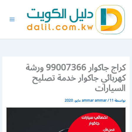
خطي
لى
لمحتوى
كراج جاكوار 99007366 ورشة
كهربائي جاكوار خدمة تصليح
السيارات
بواسطة
11 مايو، 2020
/
ammar ammar