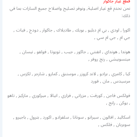
قطع غيار جاكوار
نحن نخدم قع غيار اصلية, ونوفر تصليح واصلاح جميع السارات بما في
ذلك:
اكورا , اودي , بي ام دبليو , بويك , طاديلاك , جاكوار , دودج , فيات ,
جي ام , جي ام سي ,
هوندا , هونداي , انفنتي , جاكور , جيب , تويوتا , فولفو , نيسان ,
ميتسوبيشي , رنج روفر ,
كيا , كامري , برادو , لاند كروزر , موستنق , كمارو , شارجر , لكزس ,
مرسيدس , مان , فورد
فولكس فاجن , كورفت , مزراتي , فراري , انيالا , ميركوري , ماركيز , تاهو
, يوكن , رانج ,
اسكاليد , افالون , سيراتو , سوناتا , سلفرادو , اكورد , بترول , باجيرو ,
سوبربان , فلكس ,