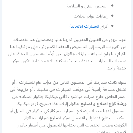
الفحص الفني و السلامة
إطارات تواير عجلات
كراج
السيارات الالمانية
لدينا فريق من الفنيين المدربين تدريبا عاليا ومعتمدين هنا لخدمتك.
من تغييرات الزيت إلى التشخيص المعقد للكمبيوتر ، فإن موظفينا هنا
للقيام بما يلزم لصيانة سيارتك
جاكوار,
نحن أيضًا معتمدون للحفاظ على
ضمانات السيارات الجديدة ، بحيث يمكنك الاعتماد علينا لتكون مركز
خدمة واحد.
سواء كانت سيارتك في المستوى الثاني من مرآب عام للسيارات ، أو
تشغل مساحة رأسية في موقف السيارات في مكتبك ، أو مزروعة في
الممر الخاص خارج منزلك مباشرة ، تأتي ميكانيكا جاكوار المتنقلة من
ورشة كراج اصلاج و تصليح جاكوار
إليك. هذا صحيح. توفر ميكانيكا
المحمول لدينا خدمات إصلاح السيارات ميكانيكي جاكوار في المنزل أو
المكتب. تحتاج فقط إلى الاتصال بمركز
تصليح سيارات جاكوار
الكويت
وطلب الخدمات التي تحتاجها للحصول على أسعار جاكوار
لإصلاح السيارات.