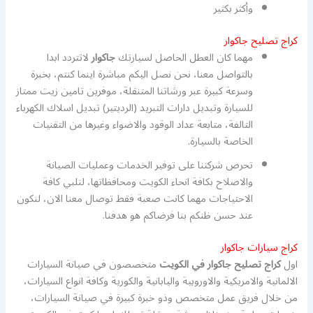
وأكثر بكثير
كراج تصليح جاكوار
مهما كان العطل الحاصل لسيارتك
جاكوار
لاتتردد ابدا
بالتواصل معنا، نحن نصل اليكم مباشرة اينما كنتم، بخبرة
وسرعة كبيرة عبر ورشاتنا المتنقلة، موفرين تامين زيت ممتاز
للسيارة وتبديل دارات التبريد (الرديتير) تبديل اسلاك الكهرباء
التالفة، متابعة عداد الوقود والاضواء وغيرها من التقنيات
الخاصة بالسيارة.
تحرص شركتنا على توفير الخدمات وعمليات الصيانة
والاصلاح بكافة انحاء الكويت ومحافظاتها، لنلبي كافة
الاحتياجات مهما كانت صعبة فقط توصال معنا الان، لنكون
عند حسن ظنكم بنا فرضاكم هو هدفنا.
كراج سيارات جاكوار
اول
كراج تصليح جاكوار في الكويت
متخصصون في صيانة السيارات
الالمانية والامريكية والاوروبية واليابانية والكورية وكافة انواع السيارات،
من خلال فريق عمل متخصص وذو خبرة كبيرة في صيانة السيارات،