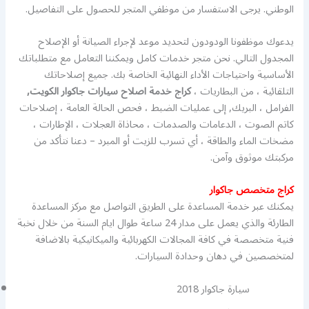
الوطني. يرجى الاستفسار من موظفي المتجر للحصول على التفاصيل.
يدعوك موظفونا الودودون لتحديد موعد لإجراء الصيانة أو الإصلاح
المجدول التالي. نحن متجر خدمات كامل ويمكننا التعامل مع متطلباتك
الأساسية واحتياجات الأداء النهائية الخاصة بك. جميع إصلاحاتك
التلقائية ، من البطاريات ،
كراج خدمة اصلاح سيارات جاكوار الكويت,
الفرامل ، البريك, إلى عمليات الضبط ، فحص الحالة العامة ، إصلاحات
كاتم الصوت ، الدعامات والصدمات ، محاذاة العجلات ، الإطارات ،
مضخات الماء والطاقة ، أي تسرب للزيت أو المبرد – دعنا نتأكد من
مركبتك موثوق وآمن.
كراج متخصص جاكوار
يمكنك عبر خدمة المساعدة على الطريق التواصل مع مركز المساعدة
الطارئة والذي يعمل على مدار 24 ساعة طوال ايام السنة من خلال نخبة
فنية متخصصة في كافة المجالات الكهربائية والميكانيكية بالاضافة
لمتخصصين في دهان وحدادة السيارات.
سيارة جاكوار 2018