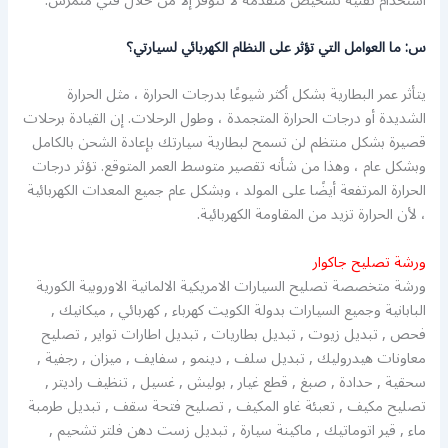
استخدام تقنية تشخيص متقدمة لا تتوفر إلا من خلال فني متمرس.
س: ما العوامل التي تؤثر على النظام الكهربائي لسيارتي؟
يتأثر عمر البطارية بشكل أكثر شيوعًا بدرجات الحرارة ، مثل الحرارة
الشديدة أو درجات الحرارة المتجمدة ، وطول الرحلات. إن القيادة برحلات
قصيرة بشكل منتظم لن تسمح لبطارية سيارتك بإعادة الشحن بالكامل
وبشكل عام ، وهذا من شأنه تقصير متوسط ​​العمر المتوقع. تؤثر درجات
الحرارة المرتفعة أيضًا على المولد ، وبشكل عام جميع المعدات الكهربائية
، لأن الحرارة تزيد من المقاومة الكهربائية.
ورشة تصليح جاكوار
ورشة متخصصة تصليح السيارات الامريكية الالمانية الاوروبية الكورية
البابانية وجميع السيارات بدولة الكويت كهرباء , كهربائي , ميكانيك ,
فحص , تبديل زيوت , تبديل بطاريات , تبديل اطارات تواير , تصليح
معاونات هيدروليك , تبديل سلف , دينمو , سفايف , ميزان , رجفية ,
سحقية , حدادة , صبغ , قطع غيار , بوليش , غسيل , تنظيف راديتر ,
تصليح مكيف , تعبئة غاو المكيف , تصليح فتحة سقف , تبديل طرمبة
ماء , قير اتوماتيك , ماكينة سيارة , تبديل زست دهن فلتر تشحيم ,