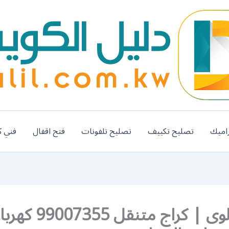
اميك
تصليح تكييف
تصليح تلفونات
فتح اقفال
فني ك
كراج سلوى | كراج متنقل 99007355 ك