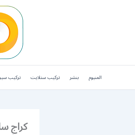
خطي
لى
لمحتوى
المنيوم
بنشر
تركيب ستلايت
تركيب سير