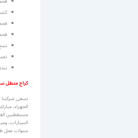
فحص 
كشف 
فحص 
فحص 
نسخ 
تصمي
تبدي
كراج متنقل س
تسعى شركتنا ع
الجهراء، مبارك
مستقطبين الفن
السيارات، وميك
سنوات عمل طو