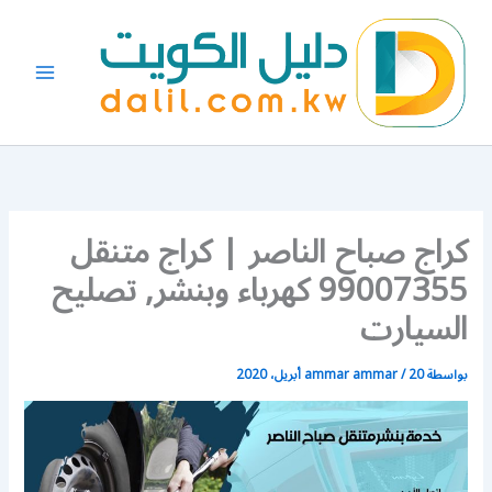
خطي
لى
لمحتوى
كراج صباح الناصر | كراج متنقل
99007355 كهرباء وبنشر, تصليح
السيارت
بواسطة
20 أبريل، 2020
/
ammar ammar