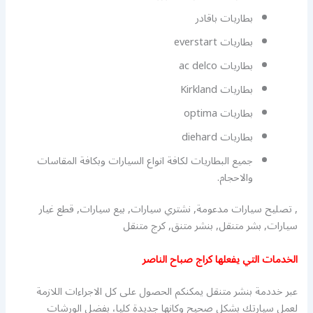
بطاريات باقادر
بطاريات everstart
بطاريات ac delco
بطاريات Kirkland
بطاريات optima
بطاريات diehard
جميع البطاريات لكافة انواع السيارات وبكافة المقاسات
والاحجام.
, تصليح سيارات مدعومة, نشتري سيارات, بيع سيارات, قطع غيار
سيارات, بشر متنقل, بنشر متنق, كرج متنقل
الخدمات التي يفعلها كراج صباح الناصر
عبر خددمة بنشر متنقل يمكنكم الحصول على كل الاجراءات اللازمة
لعمل سيارتك بشكل صحيح وكانها جديدة كليا، بفضل الورشات