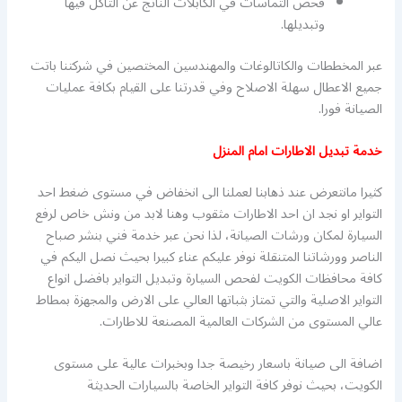
فحص التماسات في الكابلات الناتج عن التأكل فيها
وتبديلها.
عبر المخططات والكاتالوغات والمهندسين المختصين في شركتنا باتت
جميع الاعطال سهلة الاصلاح وفي قدرتنا على القيام بكافة عمليات
الصيانة فورا.
خدمة تبديل الاطارات امام المنزل
كثيرا مانتعرض عند ذهابنا لعملنا الى انخفاض في مستوى ضغط احد
التواير او نجد ان احد الاطارات مثقوب وهنا لابد من ونش خاص لرفع
السيارة لمكان ورشات الصيانة، لذا نحن عبر خدمة فني بنشر صباح
الناصر وورشاتنا المتنقلة نوفر عليكم عناء كبيرا بحيث نصل اليكم في
كافة محافظات الكويت لفحص السيارة وتبديل التواير بافضل انواع
التواير الاصلية والتي تمتاز بثباتها العالي على الارض والمجهزة بمطاط
عالي المستوى من الشركات العالمية المصنعة للاطارات.
اضافة الى صيانة باسعار رخيصة جدا وبخبرات عالية على مستوى
الكويت، بحيث نوفر كافة التواير الخاصة بالسيارات الحديثة