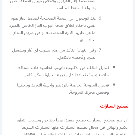
المخصصة بغاز الفريون وفحص ميزان الضغط حتى
وصوله للضغط المناسب.
عند الوصول الى القيمة الصحيحة لضغط الغاز يقوم
الفني باحكام اغلاق فتحة انبوب الغاز الخاص بالمبرد
اما عن طريق الابرة المخصصة او عن طريق اللحام
الخاص بها.
وفي النهاية التاكد من عدم تسرب اي غاز وتشغيل
المبرد وفحصه بالكامل.
تبديل التالف من الانبيب بانبيب نحاسية ذات سماكة
خاصة بحيث تحافظ على درجة الحرارة بشكل كامل.
فحص المروحة الخاصة بالرديتير واجهزة التبريد وتزييتها
وفحص محرك المروحة.
تصليح السيارات
ان علم تصليح السيارات يصبح معقدا يوما بعد يوم وبسبب التطور
الكبير والهائل في مجال تصنيع السيارات منها السيارات السريعة
الخاصة بالسباق والسيارات ذات الماركات العالمية كال BMW