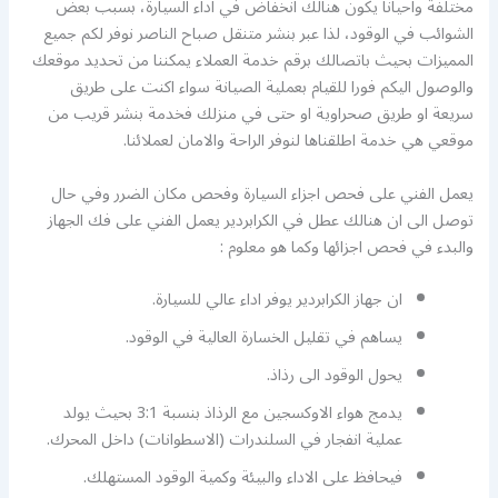
مختلفة واحيانا يكون هنالك انخفاض في اداء السيارة، بسبب بعض
الشوائب في الوقود، لذا عبر بنشر متنقل صباح الناصر نوفر لكم جميع
المميزات بحيث باتصالك برقم خدمة العملاء يمكننا من تحديد موقعك
والوصول اليكم فورا للقيام بعملية الصيانة سواء اكنت على طريق
سريعة او طريق صحراوية او حتى في منزلك فخدمة بنشر قريب من
موقعي هي خدمة اطلقناها لنوفر الراحة والامان لعملائنا.
يعمل الفني على فحص اجزاء السيارة وفحص مكان الضرر وفي حال
توصل الى ان هنالك عطل في الكرابردير يعمل الفني على فك الجهاز
والبدء في فحص اجزائها وكما هو معلوم :
ان جهاز الكرابردير يوفر اداء عالي للسيارة.
يساهم في تقليل الخسارة العالية في الوقود.
يحول الوقود الى رذاذ.
يدمج هواء الاوكسجين مع الرذاذ بنسبة 3:1 بحيث يولد
عملية انفجار في السلندرات (الاسطوانات) داخل المحرك.
فيحافظ على الاداء والبيئة وكمية الوقود المستهلك.