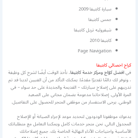
سيارة كابتيفا 2009
جمس كابتيفا
شيفروليه تريل كابتيفا
كابتيفا 2010
Page Navigation
كراج اخصائي كابتيفا
في
افضل كؤاج ومركز خدمة كابتيفا
، نأخذ الوقت أيضًا لشرح كل وظيفة
، ونوفر لك دائمًا تقديرًا مقدمًا. يمكنك التأكد من أن الفنيين لدينا قد تم
تدريبهم على إصلاح سيارتك – القديمة والجديدة على حد سواء – في
المرة الأولى. إصلاحاتنا مدعومة بضمان مجاني على الصعيد
الوطني. يرجى الاستفسار من موظفي المتجر للحصول على التفاصيل.
يدعوك موظفونا الودودون لتحديد موعد لإجراء الصيانة أو الإصلاح
المجدول التالي. نحن متجر خدمات كامل ويمكننا التعامل مع متطلباتك
الأساسية واحتياجات الأداء النهائية الخاصة بك. جميع إصلاحاتك