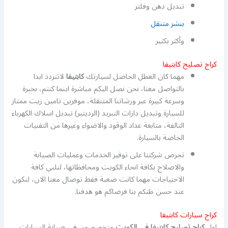
تبديل دهن وفلتر
بنشر متنقل
وأكثر بكثير
كراج تصليح كابتيفا
مهما كان العطل الحاصل لسيارتك
كابتيفا
لاتتردد ابدا
بالتواصل معنا، نحن نصل اليكم مباشرة اينما كنتم، بخبرة
وسرعة كبيرة عبر ورشاتنا المتنقلة، موفرين تامين زيت ممتاز
للسيارة وتبديل دارات التبريد (الرديتير) تبديل اسلاك الكهرباء
التالفة، متابعة عداد الوقود والاضواء وغيرها من التقنيات
الخاصة بالسيارة.
تحرص شركتنا على توفير الخدمات وعمليات الصيانة
والاصلاح بكافة انحاء الكويت ومحافظاتها، لنلبي كافة
الاحتياجات مهما كانت صعبة فقط توصال معنا الان، لنكون
عند حسن ظنكم بنا فرضاكم هو هدفنا.
كراج سيارات كابتيفا
اول
كراج تصليح كابتيفا في الكويت
متخصصون في صيانة السيارات