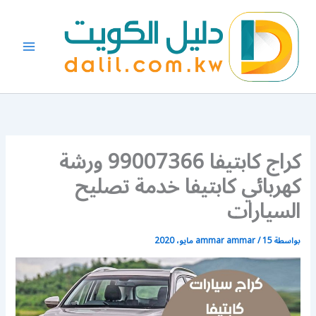
خطي
لى
لمحتوى
كراج كابتيفا 99007366 ورشة
كهربائي كابتيفا خدمة تصليح
السيارات
بواسطة
15 مايو، 2020
/
ammar ammar