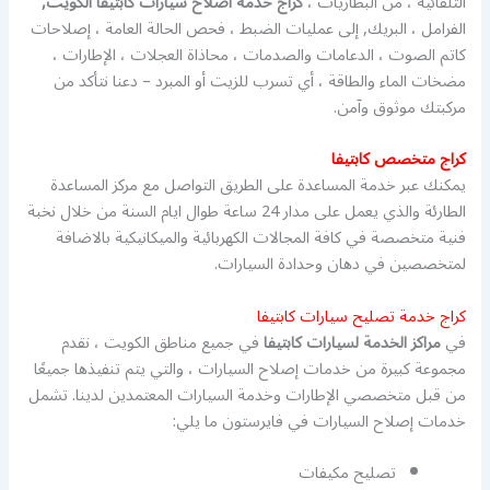
التلقائية ، من البطاريات ،
كراج خدمة اصلاح سيارات كابتيفا الكويت,
الفرامل ، البريك, إلى عمليات الضبط ، فحص الحالة العامة ، إصلاحات
كاتم الصوت ، الدعامات والصدمات ، محاذاة العجلات ، الإطارات ،
مضخات الماء والطاقة ، أي تسرب للزيت أو المبرد – دعنا نتأكد من
مركبتك موثوق وآمن.
كراج متخصص كابتيفا
يمكنك عبر خدمة المساعدة على الطريق التواصل مع مركز المساعدة
الطارئة والذي يعمل على مدار 24 ساعة طوال ايام السنة من خلال نخبة
فنية متخصصة في كافة المجالات الكهربائية والميكانيكية بالاضافة
لمتخصصين في دهان وحدادة السيارات.
كراج خدمة تصليح سيارات كابتيفا
في
مراكز الخدمة لسيارات كابتيفا
في جميع مناطق الكويت ، نقدم
مجموعة كبيرة من خدمات إصلاح السيارات ، والتي يتم تنفيذها جميعًا
من قبل متخصصي الإطارات وخدمة السيارات المعتمدين لدينا. تشمل
خدمات إصلاح السيارات في فايرستون ما يلي:
تصليح مكيفات