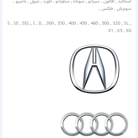
اسكاليد , افالون , سيراتو , سوناتا , سلفرادو , اكورد , بترول , باجيرو ,
سوبربان , فلكس ,
S , SE , SEL , I , IL , 300 , 350 , 400 , 450 , 460 , 500 , 320 , SL ,
X1 , X5 , X6