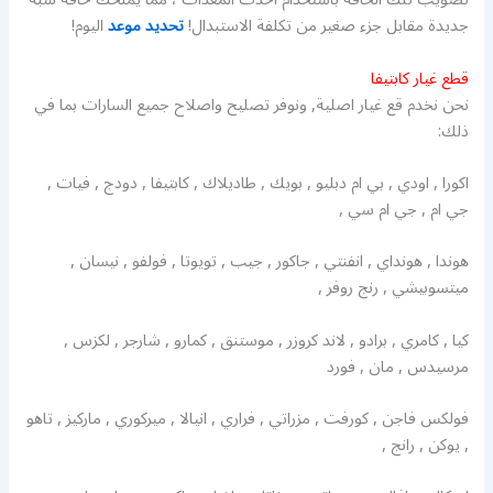
جديدة مقابل جزء صغير من تكلفة الاستبدال!
تحديد موعد
اليوم!
قطع غيار كابتيفا
نحن نخدم قع غيار اصلية, ونوفر تصليح واصلاح جميع السارات بما في
ذلك:
اكورا , اودي , بي ام دبليو , بويك , طاديلاك , كابتيفا , دودج , فيات ,
جي ام , جي ام سي ,
هوندا , هونداي , انفنتي , جاكور , جيب , تويوتا , فولفو , نيسان ,
ميتسوبيشي , رنج روفر ,
كيا , كامري , برادو , لاند كروزر , موستنق , كمارو , شارجر , لكزس ,
مرسيدس , مان , فورد
فولكس فاجن , كورفت , مزراتي , فراري , انيالا , ميركوري , ماركيز , تاهو
, يوكن , رانج ,