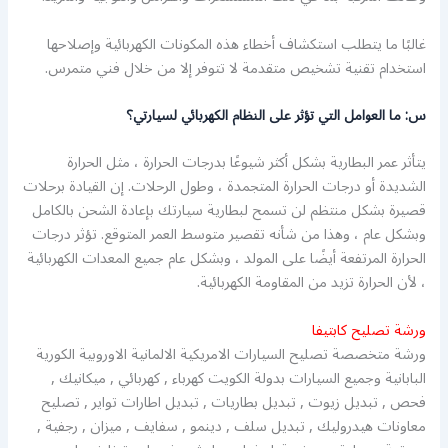
غالبًا ما يتطلب استكشاف أخطاء هذه المكونات الكهربائية وإصلاحها
استخدام تقنية تشخيص متقدمة لا تتوفر إلا من خلال فني متمرس.
س: ما العوامل التي تؤثر على النظام الكهربائي لسيارتي؟
يتأثر عمر البطارية بشكل أكثر شيوعًا بدرجات الحرارة ، مثل الحرارة
الشديدة أو درجات الحرارة المتجمدة ، وطول الرحلات. إن القيادة برحلات
قصيرة بشكل منتظم لن تسمح لبطارية سيارتك بإعادة الشحن بالكامل
وبشكل عام ، وهذا من شأنه تقصير متوسط ​​العمر المتوقع. تؤثر درجات
الحرارة المرتفعة أيضًا على المولد ، وبشكل عام جميع المعدات الكهربائية
، لأن الحرارة تزيد من المقاومة الكهربائية.
ورشة تصليح كابتيفا
ورشة متخصصة تصليح السيارات الامريكية الالمانية الاوروبية الكورية
البابانية وجميع السيارات بدولة الكويت كهرباء , كهربائي , ميكانيك ,
فحص , تبديل زيوت , تبديل بطاريات , تبديل اطارات تواير , تصليح
معاونات هيدروليك , تبديل سلف , دينمو , سفايف , ميزان , رجفية ,