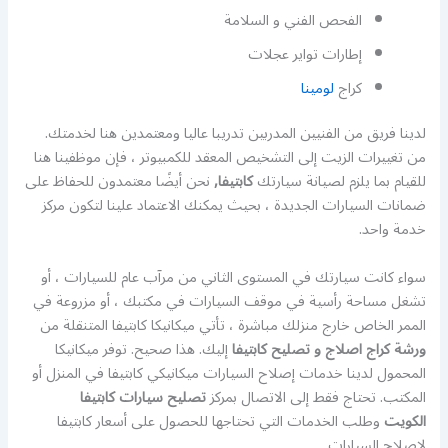
الفحص الفني و السلامة
إطارات تواير عجلات
كراج
لومينا
لدينا فريق من الفنيين المدربين تدريبا عاليا ومعتمدين هنا لخدمتك.
من تغييرات الزيت إلى التشخيص المعقد للكمبيوتر ، فإن موظفينا هنا
للقيام بما يلزم لصيانة سيارتك
كابتيفا,
نحن أيضًا معتمدون للحفاظ على
ضمانات السيارات الجديدة ، بحيث يمكنك الاعتماد علينا لتكون مركز
خدمة واحد.
سواء كانت سيارتك في المستوى الثاني من مرآب عام للسيارات ، أو
تشغل مساحة رأسية في موقف السيارات في مكتبك ، أو مزروعة في
الممر الخاص خارج منزلك مباشرة ، تأتي ميكانيكا كابتيفا المتنقلة من
ورشة كراج اصلاج و تصليح كابتيفا
إليك. هذا صحيح. توفر ميكانيكا
المحمول لدينا خدمات إصلاح السيارات ميكانيكي كابتيفا في المنزل أو
المكتب. تحتاج فقط إلى الاتصال بمركز
تصليح سيارات كابتيفا
الكويت
وطلب الخدمات التي تحتاجها للحصول على أسعار كابتيفا
لإصلاح السيارات.