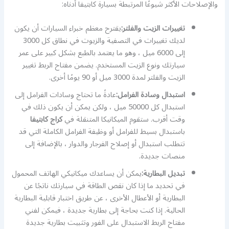
والإصلاحات الأكثر شيوعًا المرتبطة بسيارة كابتيفا أدناه:
تغييرات الزيت والفلتر:
يقترح معظم خبراء السيارات أن يكون
لديك تغييرات في التصفية والزيوت في نطاق كل 3000
إلى 6000 ميل ، وهو ما يعتمد بالطبع بشكل كبير على عمر
سيارتك ونوع الزيت المستخدم. يضمن مفتاح الربط تغيير
الزيت والفلتر لمدة 3000 ميل أو 90 يومًا أخرى.
استبدال وسادة الفرامل:
عادةً ما تحتاج وسادات الفرامل إلى
استبدال كل 50000 ميل ، ولكن يمكن أن يكون ذلك في
وقت أقرب. ستقوم الميكانيكا المتنقلة في
كراج كابتيفا
باستبدال بسيط للفرامل أو وظيفة الفرامل الكاملة التي قد
تتطلب استبدال أو إصلاح الفرجار والدوار ، بالإضافة إلى
منصات جديدة.
تبديل البطارية:
يمكن أن يساعدك ميكانيكي الهاتف المحمول
في تحديد ما إذا كان نقص الطاقة في سيارتك ناتجًا عن
البطارية أو الأعطال الأخرى ، عن طريق اختبار قابلية البطارية
الحالية. إذا كنت بحاجة إلى بطارية جديدة ، فيمكن لفني
مفتاح الربط الاستبدال على الفور وتثبيت بطارية جديدة