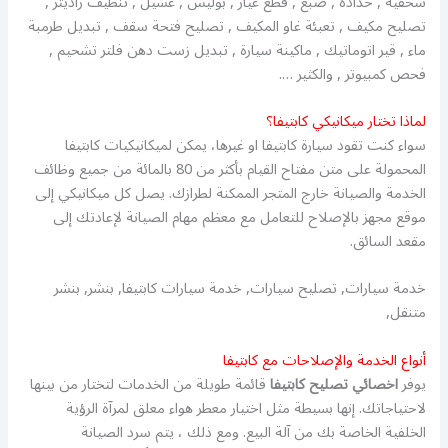
سحقية , حدادة , صبغ , قطع غيار , بوليش , غسيل , تنظيف راديتر ,
تصليح مكيف , تعبئة غاو المكيف , تصليح فتحة سقف , تبديل طرمبة
ماء , قير اتوماتيك , ماكينة سيارة , تبديل زست دهن فلتر تشحيم ,
فحص كمبيوتر , والكثير ….
لماذا تختار ميكانيكي كابتيفا؟
سواء كنت تقود سيارة كابتيفا او غيرها، يمكن لميكانيكيات كابتيفا
المحمولة على متن مفتاح القيام بأكثر من 80 بالمائة من جميع وظائف
الخدمة والصيانة خارج المتجر الممكنة لطرازك. يصل كل ميكانيكي إلى
موقع مجهز بالإصلاح للتعامل مع معظم مهام الصيانة لإعادتك إلى
مقعد السائق.
خدمة سيارات, تصليح سيارات, خدمة سيارات كابتيفا, بنشر, بنشر
متنقل,
أنواع الخدمة والإصلاحات مع كابتيفا
يوفر
اخصائي تصليح كابتيفا
قائمة طويلة من الخدمات لتختار من بينها
لاحتياجاتك. إنها بسيطة مثل اختيار معطر هواء معلق لمرآة الرؤية
الخلفية الخاصة بك من آلة البيع. ومع ذلك ، يتم سرد الصيانة