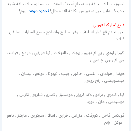
تصويب تلك الحافة باستخدام أحدث المعدات ، مما يمنحك حافة شبه
جديدة مقابل جزء صغير من تكلفة الاستبدال!
تحديد موعد
اليوم!
قطع غيار كيا فورتي
نحن نخدم قع غيار اصلية, ونوفر تصليح واصلاح جميع السارات بما في
ذلك:
اكورا , اودي , بي ام دبليو , بويك , طاديلاك , كيا فورتي , دودج , فيات ,
جي ام , جي ام سي ,
هوندا , هونداي , انفنتي , جاكور , جيب , تويوتا , فولفو , نيسان ,
ميتسوبيشي , رنج روفر ,
كيا , كامري , برادو , لاند كروزر , موستنق , كمارو , شارجر , لكزس ,
مرسيدس , مان , فورد
فولكس فاجن , كورفت , مزراتي , فراري , انيالا , ميركوري , ماركيز , تاهو
, يوكن , رانج ,