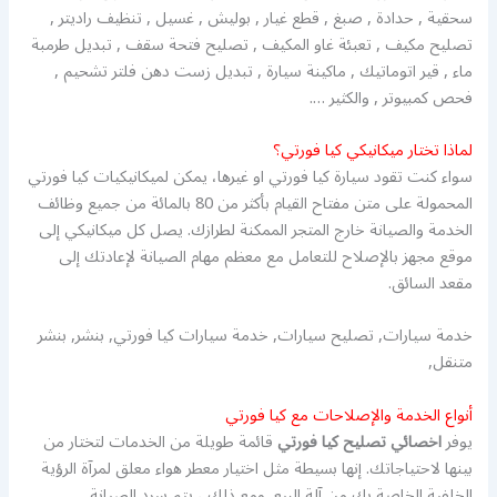
سحقية , حدادة , صبغ , قطع غيار , بوليش , غسيل , تنظيف راديتر ,
تصليح مكيف , تعبئة غاو المكيف , تصليح فتحة سقف , تبديل طرمبة
ماء , قير اتوماتيك , ماكينة سيارة , تبديل زست دهن فلتر تشحيم ,
فحص كمبيوتر , والكثير ….
لماذا تختار ميكانيكي كيا فورتي؟
سواء كنت تقود سيارة كيا فورتي او غيرها، يمكن لميكانيكيات كيا فورتي
المحمولة على متن مفتاح القيام بأكثر من 80 بالمائة من جميع وظائف
الخدمة والصيانة خارج المتجر الممكنة لطرازك. يصل كل ميكانيكي إلى
موقع مجهز بالإصلاح للتعامل مع معظم مهام الصيانة لإعادتك إلى
مقعد السائق.
خدمة سيارات, تصليح سيارات, خدمة سيارات كيا فورتي, بنشر, بنشر
متنقل,
أنواع الخدمة والإصلاحات مع كيا فورتي
يوفر
اخصائي تصليح كيا فورتي
قائمة طويلة من الخدمات لتختار من
بينها لاحتياجاتك. إنها بسيطة مثل اختيار معطر هواء معلق لمرآة الرؤية
الخلفية الخاصة بك من آلة البيع. ومع ذلك ، يتم سرد الصيانة