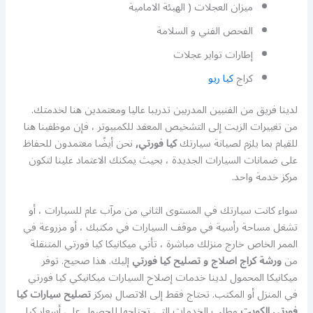
ميزان العجلات ( الهيئة الامامية
الفحص الفني و السلامة
إطارات تواير عجلات
كراج
كيا ريو
لدينا فريق من الفنيين المدربين تدريبا عاليا ومعتمدين هنا لخدمتك.
من تغييرات الزيت إلى التشخيص المعقد للكمبيوتر ، فإن موظفينا هنا
للقيام بما يلزم لصيانة سيارتك
كيا فورتي,
نحن أيضًا معتمدون للحفاظ
على ضمانات السيارات الجديدة ، بحيث يمكنك الاعتماد علينا لتكون
مركز خدمة واحد.
سواء كانت سيارتك في المستوى الثاني من مرآب عام للسيارات ، أو
تشغل مساحة رأسية في موقف السيارات في مكتبك ، أو مزروعة في
الممر الخاص خارج منزلك مباشرة ، تأتي ميكانيكا كيا فورتي المتنقلة
من
ورشة كراج اصلاج و تصليح كيا فورتي
إليك. هذا صحيح. توفر
ميكانيكا المحمول لدينا خدمات إصلاح السيارات ميكانيكي كيا فورتي
في المنزل أو المكتب. تحتاج فقط إلى الاتصال بمركز
تصليح سيارات كيا
فورتي الكويت
وطلب الخدمات التي تحتاجها للحصول على أسعار كيا