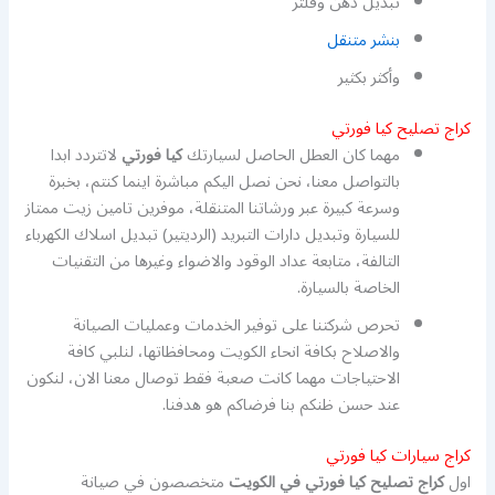
تبديل دهن وفلتر
بنشر متنقل
وأكثر بكثير
كراج تصليح كيا فورتي
مهما كان العطل الحاصل لسيارتك
كيا فورتي
لاتتردد ابدا
بالتواصل معنا، نحن نصل اليكم مباشرة اينما كنتم، بخبرة
وسرعة كبيرة عبر ورشاتنا المتنقلة، موفرين تامين زيت ممتاز
للسيارة وتبديل دارات التبريد (الرديتير) تبديل اسلاك الكهرباء
التالفة، متابعة عداد الوقود والاضواء وغيرها من التقنيات
الخاصة بالسيارة.
تحرص شركتنا على توفير الخدمات وعمليات الصيانة
والاصلاح بكافة انحاء الكويت ومحافظاتها، لنلبي كافة
الاحتياجات مهما كانت صعبة فقط توصال معنا الان، لنكون
عند حسن ظنكم بنا فرضاكم هو هدفنا.
كراج سيارات كيا فورتي
اول
كراج تصليح كيا فورتي في الكويت
متخصصون في صيانة