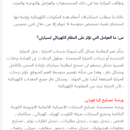
وظائف المركبة بما في ذلك المستشعرات والفرامل والتوجيه والمزيد.
غالبًا ما يتطلب استكشاف أخطاء هذه المكونات الكهربائية وإصلاحها
استخدام تقنية تشخيص متقدمة لا تتوفر إلا من خلال فني متمرس.
س: ما العوامل التي تؤثر على النظام الكهربائي لسيارتي؟
يتأثر عمر البطارية بشكل أكثر شيوعًا بدرجات الحرارة ، مثل الحرارة
الشديدة أو درجات الحرارة المتجمدة ، وطول الرحلات. إن القيادة برحلات
قصيرة بشكل منتظم لن تسمح لبطارية سيارتك بإعادة الشحن بالكامل
وبشكل عام ، وهذا من شأنه تقصير متوسط ​​العمر المتوقع. تؤثر درجات
الحرارة المرتفعة أيضًا على المولد ، وبشكل عام جميع المعدات الكهربائية
، لأن الحرارة تزيد من المقاومة الكهربائية.
ورشة تصليح كيا فورتي
ورشة متخصصة تصليح السيارات الامريكية الالمانية الاوروبية الكورية
البابانية وجميع السيارات بدولة الكويت كهرباء , كهربائي , ميكانيك ,
فحص , تبديل زيوت , تبديل بطاريات , تبديل اطارات تواير , تصليح
معاونات هيدروليك , تبديل سلف , دينمو , سفايف , ميزان , رجفية ,