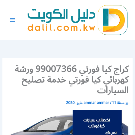
خطي
لى
لمحتوى
كراج كيا فورتي 99007366 ورشة
كهربائي كيا فورتي خدمة تصليح
السيارات
بواسطة
11 مايو، 2020
/
ammar ammar