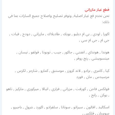
قطع غيار مازراتي
نحن نخدم قع غيار اصلية, ونوفر تصليح واصلاح جميع السارات بما في
ذلك:
اكورا , اودي , بي ام دبليو , بويك , طاديلاك , مازراتي , دودج , فيات ,
جي ام , جي ام سي ,
هوندا , هونداي , انفنتي , جاكور , جيب , تويوتا , فولفو , نيسان ,
ميتسوبيشي , رنج روفر ,
كيا , كامري , برادو , لاند كروزر , موستنق , كمارو , شارجر , لكزس ,
مرسيدس , مان , فورد
فولكس فاجن , كورفت , مزراتي , فراري , انيالا , ميركوري , ماركيز , تاهو
, يوكن , رانج ,
اسكاليد , افالون , سيراتو , سوناتا , سلفرادو , اكورد , بترول , باجيرو ,
سوبربان , فلكس ,