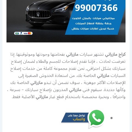
كراج مازراتي
تشتهر سيارات
مازراتي
بفخامتها وجودتها وموثوقيتها. إذا
تعرضت لحادث ، فإننا نقدم إصلاحات للجسم والطلاء لضمان إصلاح
سيارتك بشكل احترافي, نحن نقدم مجموعة كاملة من خدمات إصلاح
السيارات
مازراتي
الخاصة بك. من استعادة الخدوش الصغيرة إلى
الإصلاحات الأكثر جوهرية ، سوف نضمن أن تبدو
مازراتي
الخاصة بك
وكأنها جديدة. سيقوم فني
مازراتي
المدربون بإصلاح سيارتك – بسرعة ،
واحترافًا ، وبخبرة مخصصة باستخدام قطع غيار
مازراتي
الأصلية فقط.