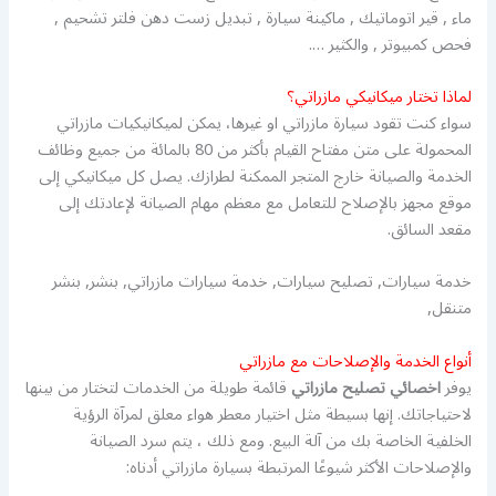
ماء , قير اتوماتيك , ماكينة سيارة , تبديل زست دهن فلتر تشحيم ,
فحص كمبيوتر , والكثير ….
لماذا تختار ميكانيكي مازراتي؟
سواء كنت تقود سيارة مازراتي او غيرها، يمكن لميكانيكيات مازراتي
المحمولة على متن مفتاح القيام بأكثر من 80 بالمائة من جميع وظائف
الخدمة والصيانة خارج المتجر الممكنة لطرازك. يصل كل ميكانيكي إلى
موقع مجهز بالإصلاح للتعامل مع معظم مهام الصيانة لإعادتك إلى
مقعد السائق.
خدمة سيارات, تصليح سيارات, خدمة سيارات مازراتي, بنشر, بنشر
متنقل,
أنواع الخدمة والإصلاحات مع مازراتي
يوفر
اخصائي تصليح مازراتي
قائمة طويلة من الخدمات لتختار من بينها
لاحتياجاتك. إنها بسيطة مثل اختيار معطر هواء معلق لمرآة الرؤية
الخلفية الخاصة بك من آلة البيع. ومع ذلك ، يتم سرد الصيانة
والإصلاحات الأكثر شيوعًا المرتبطة بسيارة مازراتي أدناه: