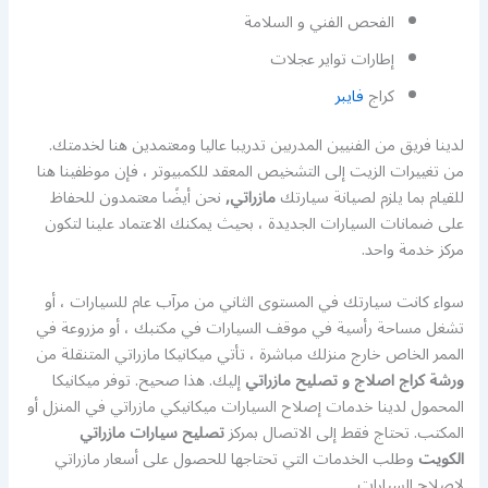
الفحص الفني و السلامة
إطارات تواير عجلات
كراج
فايبر
لدينا فريق من الفنيين المدربين تدريبا عاليا ومعتمدين هنا لخدمتك.
من تغييرات الزيت إلى التشخيص المعقد للكمبيوتر ، فإن موظفينا هنا
للقيام بما يلزم لصيانة سيارتك
مازراتي,
نحن أيضًا معتمدون للحفاظ
على ضمانات السيارات الجديدة ، بحيث يمكنك الاعتماد علينا لتكون
مركز خدمة واحد.
سواء كانت سيارتك في المستوى الثاني من مرآب عام للسيارات ، أو
تشغل مساحة رأسية في موقف السيارات في مكتبك ، أو مزروعة في
الممر الخاص خارج منزلك مباشرة ، تأتي ميكانيكا مازراتي المتنقلة من
ورشة كراج اصلاج و تصليح مازراتي
إليك. هذا صحيح. توفر ميكانيكا
المحمول لدينا خدمات إصلاح السيارات ميكانيكي مازراتي في المنزل أو
المكتب. تحتاج فقط إلى الاتصال بمركز
تصليح سيارات مازراتي
الكويت
وطلب الخدمات التي تحتاجها للحصول على أسعار مازراتي
لإصلاح السيارات.