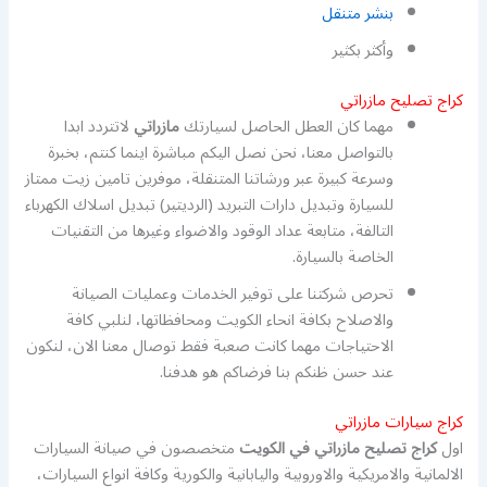
بنشر متنقل
وأكثر بكثير
كراج تصليح مازراتي
مهما كان العطل الحاصل لسيارتك
مازراتي
لاتتردد ابدا
بالتواصل معنا، نحن نصل اليكم مباشرة اينما كنتم، بخبرة
وسرعة كبيرة عبر ورشاتنا المتنقلة، موفرين تامين زيت ممتاز
للسيارة وتبديل دارات التبريد (الرديتير) تبديل اسلاك الكهرباء
التالفة، متابعة عداد الوقود والاضواء وغيرها من التقنيات
الخاصة بالسيارة.
تحرص شركتنا على توفير الخدمات وعمليات الصيانة
والاصلاح بكافة انحاء الكويت ومحافظاتها، لنلبي كافة
الاحتياجات مهما كانت صعبة فقط توصال معنا الان، لنكون
عند حسن ظنكم بنا فرضاكم هو هدفنا.
كراج سيارات مازراتي
اول
كراج تصليح مازراتي في الكويت
متخصصون في صيانة السيارات
الالمانية والامريكية والاوروبية واليابانية والكورية وكافة انواع السيارات،