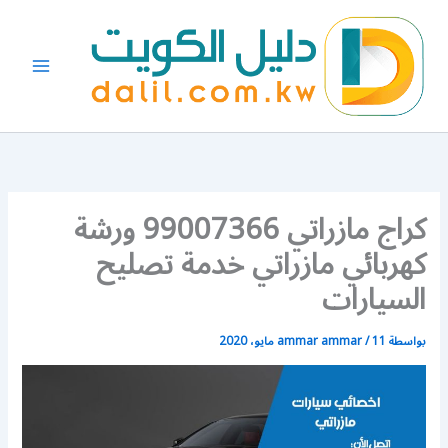
خطي
لى
لمحتوى
كراج مازراتي 99007366 ورشة
كهربائي مازراتي خدمة تصليح
السيارات
بواسطة
11 مايو، 2020
/
ammar ammar