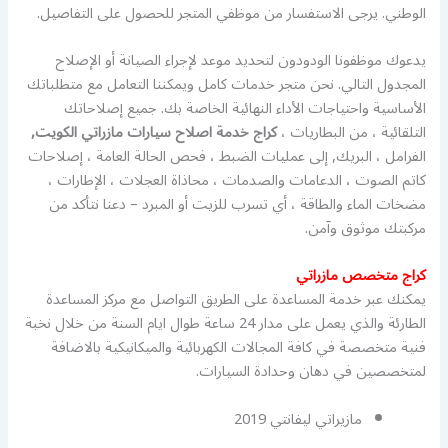
الوطني. يرجى الاستفسار من موظفي المتجر للحصول على التفاصيل.
يدعوك موظفونا الودودون لتحديد موعد لإجراء الصيانة أو الإصلاح
المجدول التالي. نحن متجر خدمات كامل ويمكننا التعامل مع متطلباتك
الأساسية واحتياجات الأداء النهائية الخاصة بك. جميع إصلاحاتك
التلقائية ، من البطاريات ،
كراج خدمة اصلاح سيارات مازراتي الكويت,
الفرامل ، البريك, إلى عمليات الضبط ، فحص الحالة العامة ، إصلاحات
كاتم الصوت ، الدعامات والصدمات ، محاذاة العجلات ، الإطارات ،
مضخات الماء والطاقة ، أي تسرب للزيت أو المبرد – دعنا نتأكد من
مركبتك موثوق وآمن.
كراج متخصص مازراتي
يمكنك عبر خدمة المساعدة على الطريق التواصل مع مركز المساعدة
الطارئة والذي يعمل على مدار 24 ساعة طوال ايام السنة من خلال نخبة
فنية متخصصة في كافة المجالات الكهربائية والميكانيكية بالاضافة
لمتخصصين في دهان وحدادة السيارات.
مازيراتي ليفانتي 2019