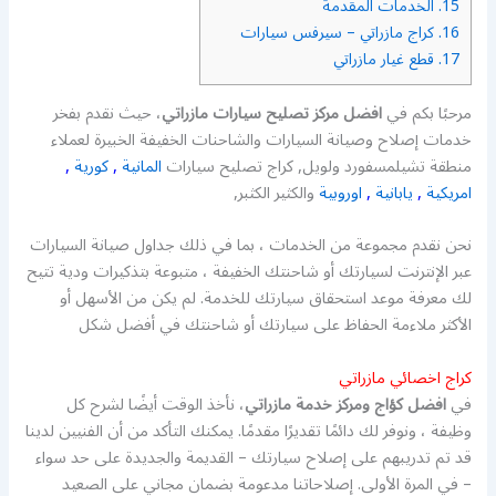
15.
الخدمات المقدمة
16.
كراج مازراتي – سيرفس سيارات
17.
قطع غيار مازراتي
مرحبًا بكم في
افضل مركز تصليح سيارات مازراتي
، حيث نقدم بفخر
خدمات إصلاح وصيانة السيارات والشاحنات الخفيفة الخبيرة لعملاء
منطقة تشيلمسفورد ولويل, كراج تصليح سيارات
المانية
,
كورية
,
امريكية
,
يابانية
,
اوروبية
والكثير الكثبر,
نحن نقدم مجموعة من الخدمات ، بما في ذلك جداول صيانة السيارات
عبر الإنترنت لسيارتك أو شاحنتك الخفيفة ، متبوعة بتذكيرات ودية تتيح
لك معرفة موعد استحقاق سيارتك للخدمة. لم يكن من الأسهل أو
الأكثر ملاءمة الحفاظ على سيارتك أو شاحنتك في أفضل شكل
كراج اخصائي مازراتي
في
افضل كؤاج ومركز خدمة مازراتي
، نأخذ الوقت أيضًا لشرح كل
وظيفة ، ونوفر لك دائمًا تقديرًا مقدمًا. يمكنك التأكد من أن الفنيين لدينا
قد تم تدريبهم على إصلاح سيارتك – القديمة والجديدة على حد سواء
– في المرة الأولى. إصلاحاتنا مدعومة بضمان مجاني على الصعيد