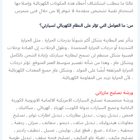
غالبًا ما يتطلب استكشاف أخطاء هذه المكونات الكهربائية وإصلاحها
استخدام تقنية تشخيص متقدمة لا تتوفر إلا من خلال فني متمرس.
س: ما العوامل التي تؤثر على النظام الكهربائي لسيارتي؟
يتأثر عمر البطارية بشكل أكثر شيوعًا بدرجات الحرارة ، مثل الحرارة
الشديدة أو درجات الحرارة المتجمدة ، وطول الرحلات. إن القيادة برحلات
قصيرة بشكل منتظم لن تسمح لبطارية سيارتك بإعادة الشحن بالكامل
وبشكل عام ، وهذا من شأنه تقصير متوسط ​​العمر المتوقع. تؤثر درجات
الحرارة المرتفعة أيضًا على المولد ، وبشكل عام جميع المعدات الكهربائية
، لأن الحرارة تزيد من المقاومة الكهربائية.
ورشة تصليح مازراتي
ورشة متخصصة تصليح السيارات الامريكية الالمانية الاوروبية الكورية
البابانية وجميع السيارات بدولة الكويت كهرباء , كهربائي , ميكانيك ,
فحص , تبديل زيوت , تبديل بطاريات , تبديل اطارات تواير , تصليح
معاونات هيدروليك , تبديل سلف , دينمو , سفايف , ميزان , رجفية ,
سحقية , حدادة , صبغ , قطع غيار , بوليش , غسيل , تنظيف راديتر ,
تصليح مكيف , تعبئة غاو المكيف , تصليح فتحة سقف , تبديل طرمبة