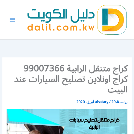
خطي
لى
لمحتوى
كراج متنقل الرابية 99007366
كراج اونلاين تصليح السيارات عند
البيت
بواسطة
29 أبريل، 2020
/
alsatary