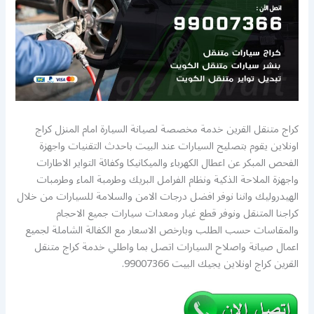
كراج متنقل القرين خدمة مخصصة لصيانة السيارة امام المنزل كراج
اونلاين يقوم بتصليح السيارات عند البيت باحدث التقنيات واجهزة
الفحص المبكر عن اعطال الكهرباء والميكانيكا وكفائة التواير الاطارات
واجهزة الملاحة الذكية ونظام الفرامل البريك وطرمبة الماء وطرمبات
الهيدروليك واننا نوفر افضل درجات الامن والسلامة للسيارات من خلال
كراجنا المتنقل ونوفر قطع غيار ومعدات سيارات جميع الاحجام
والمقاسات حسب الطلب وبارخص الاسعار مع الكفالة الشاملة لجميع
اعمال صيانة واصلاح السيارات اتصل بما واطلي خدمة كراج متنقل
القرين كراج اونلاين يجيك البيت 99007366.