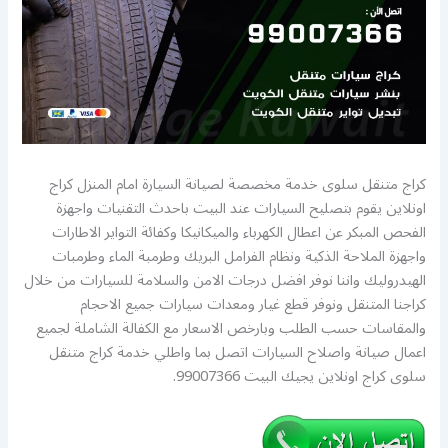
كراج متنقل سلوى خدمة مخصصة لصيانة السيارة امام المنزل كراج
اونلاين يقوم بتصليح السيارات عند البيت باحدث التقنيات واجهزة
الفحص المبكر عن اعطال الكهرباء والميكانيكا وكفائة التواير الاطارات
واجهزة الملاحة الذكية ونظام الفرامل البريك وطرمبة الماء وطرمبات
الهيدروليك واننا نوفر افضل درجات الامن والسلامة للسيارات من خلال
كراجنا المتنقل ونوفر قطع غيار ومعدات سيارات جميع الاحجام
والمقاسات حسب الطلب وبارخص الاسعار مع الكفالة الشاملة لجميع
اعمال صيانة واصلاح السيارات اتصل بما واطلي خدمة كراج متنقل
سلوى كراج اونلاين يجيك البيت 99007366.