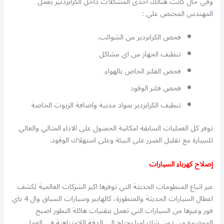
وفي حال كانت هنالك احدى المشكلات داخل الكرابردتير يعمل
المهندس المختص على :
فحص الكرابردير من الشوائب.
تنظيف الجهاز من اي مشاكل
فحص الفلتر الخاص بالهواء.
فحص فلتر الوقود
تنظيف الكرابردير بمواد مذيبة واضافة الزيوت الخاصة
توفر كل العمليات السابقة امكانية الحصول على الاداء المثالي والعالي
للسيارة مع تقليل الضرر على البيئة وعلى استهلاك الوقود.
إصلاح كهرباء السيارات
عبر اتباع المنظومات الحديثة التي توفرها اكبر الشركات العالمية لكشف
اعطال السيارات الحديثة والمتطورة، كالهايبر وسيارات السباق وال 4 باي
فور وغيرها من السيارات التي تعمل بتقنيات هائلة التطور اصبح
الموضوع من دون شك امرا يحتاج الى الدقة اللامتناهية في العمل