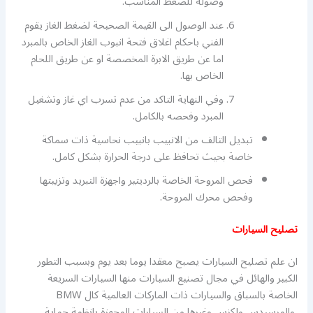
وصوله للضغط المناسب.
عند الوصول الى القيمة الصحيحة لضغط الغاز يقوم
الفني باحكام اغلاق فتحة انبوب الغاز الخاص بالمبرد
اما عن طريق الابرة المخصصة او عن طريق اللحام
الخاص بها.
وفي النهاية التاكد من عدم تسرب اي غاز وتشغيل
المبرد وفحصه بالكامل.
تبديل التالف من الانبيب بانبيب نحاسية ذات سماكة
خاصة بحيث تحافظ على درجة الحرارة بشكل كامل.
فحص المروحة الخاصة بالرديتير واجهزة التبريد وتزييتها
وفحص محرك المروحة.
تصليح السيارات
ان علم تصليح السيارات يصبح معقدا يوما بعد يوم وبسبب التطور
الكبير والهائل في مجال تصنيع السيارات منها السيارات السريعة
الخاصة بالسباق والسيارات ذات الماركات العالمية كال BMW
والمرسيدس ولكزس وغيرها من السيارات المجهزة بانظمة حماية