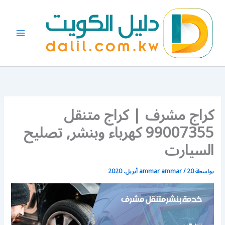
خطي
لى
لمحتوى
كراج مشرف | كراج متنقل
99007355 كهرباء وبنشر, تصليح
السيارت
بواسطة
20 أبريل، 2020
/
ammar ammar