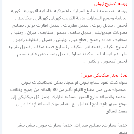
ورشة تصليح نيوتن
ورشة متخصصة تصليح السيارات الامريكية الالمانية الاوروبية الكورية
البابانية وجميع السيارات بدولة الكويت كهرباء , كهربائي , ميكانيك ,
فحص , تبديل زيوت , تبديل بطاريات , تبديل اطارات تواير , تصليح
معاونات هيدروليك , تبديل سلف , دينمو , سفايف , ميزان , رجفية ,
سحقية , حدادة , صبغ , قطع غيار , بوليش , غسيل , تنظيف راديتر ,
تصليح مكيف , تعبئة غاو المكيف , تصليح فتحة سقف , تبديل طرمبة
ماء , قير اتوماتيك , ماكينة سيارة , تبديل زست دهن فلتر تشحيم ,
فحص كمبيوتر , والكثير ….
لماذا تختار ميكانيكي نيوتن؟
سواء كنت تقود سيارة نيوتن او غيرها، يمكن لميكانيكيات نيوتن
المحمولة على متن مفتاح القيام بأكثر من 80 بالمائة من جميع وظائف
الخدمة والصيانة خارج المتجر الممكنة لطرازك. يصل كل ميكانيكي إلى
موقع مجهز بالإصلاح للتعامل مع معظم مهام الصيانة لإعادتك إلى
مقعد السائق.
خدمة سيارات, تصليح سيارات, خدمة سيارات نيوتن, بنشر, بنشر
متنقل,