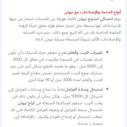
أنواع الخدمة والإصلاحات مع نيوتن
يوفر
اخصائي تصليح نيوتن
قائمة طويلة من الخدمات لتختار من بينها
لاحتياجاتك. إنها بسيطة مثل اختيار معطر هواء معلق لمرآة الرؤية
الخلفية الخاصة بك من آلة البيع. ومع ذلك ، يتم سرد الصيانة
والإصلاحات الأكثر شيوعًا المرتبطة بسيارة نيوتن أدناه:
تغييرات الزيت والفلتر:
يقترح معظم خبراء السيارات أن يكون
لديك تغييرات في التصفية والزيوت في نطاق كل 3000
إلى 6000 ميل ، وهو ما يعتمد بالطبع بشكل كبير على عمر
سيارتك ونوع الزيت المستخدم. يضمن مفتاح الربط تغيير
الزيت والفلتر لمدة 3000 ميل أو 90 يومًا أخرى.
استبدال وسادة الفرامل:
عادةً ما تحتاج وسادات الفرامل إلى
استبدال كل 50000 ميل ، ولكن يمكن أن يكون ذلك في
وقت أقرب. ستقوم الميكانيكا المتنقلة في
كراج نيوتن
باستبدال بسيط للفرامل أو وظيفة الفرامل الكاملة التي قد
تتطلب استبدال أو إصلاح الفرجار والدوار ، بالإضافة إلى
منصات جديدة.