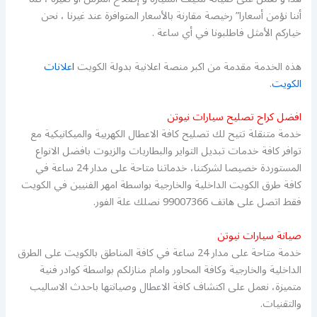
أننا نؤمن أسعارا” رخيصة مقارنة بالأسعار المتوافرة عند غيرنا ، نحن
خياركم الأمثل فاطلبونا في أي ساعة .
هذه الخدمة مقدمة من اكبر منصة اعلانية بدولة الكويت
اعلانات
الكويت
.
افضل كراح تصليح سيارات نيوتن
خدمة متنقلة تتيح لك تصليح كافة الاعطال الكهربية والميكانيكية مع
توافر كافة خدمات تبديل التواير والبطاريات والزيوت بافضل الانواع
المستوردة خصيصا لشركتنا، خدماتنا متاحة على مدار 24 ساعة في
كافة طرق الكويت الداخلية والخارجية بواسطة امهر الفنيين في الكويت
فقط اتصل على هاتف 99007366 نصلك علة الفور.
صيانة سيارات نيوتن
خدمة متاحة على مدار 24 ساعة في كافة المناطق بالكويت على الطرق
الداخلية والخارجية وكافة المحاور وامام منازلكم بواسطة كوادر فنية
متميزة، نعمل على اكتشاف كافة الاعطال وصيانتها باحدث الاساليب
والتقنيات.