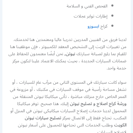
الفحص الفني و السلامة
إطارات تواير عجلات
كراج
ايسوزو
لدينا فريق من الفنيين المدربين تدريبا عاليا ومعتمدين هنا لخدمتك.
من تغييرات الزيت إلى التشخيص المعقد للكمبيوتر ، فإن موظفينا هنا
للقيام بما يلزم لصيانة سيارتك
نيوتن,
نحن أيضًا معتمدون للحفاظ على
ضمانات السيارات الجديدة ، بحيث يمكنك الاعتماد علينا لتكون مركز
خدمة واحد.
سواء كانت سيارتك في المستوى الثاني من مرآب عام للسيارات ، أو
تشغل مساحة رأسية في موقف السيارات في مكتبك ، أو مزروعة في
الممر الخاص خارج منزلك مباشرة ، تأتي ميكانيكا نيوتن المتنقلة من
ورشة كراج اصلاج و تصليح نيوتن
إليك. هذا صحيح. توفر ميكانيكا
المحمول لدينا خدمات إصلاح السيارات ميكانيكي نيوتن في المنزل أو
المكتب. تحتاج فقط إلى الاتصال بمركز
تصليح سيارات نيوتن
الكويت
وطلب الخدمات التي تحتاجها للحصول على أسعار نيوتن
لإصلاح السيارات.