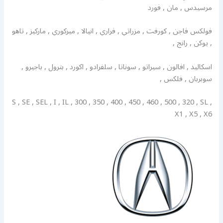
مرسيدس , مان , فورد
فولكس فاجن , كورفت , مزراتي , فراري , انيالا , ميركوري , ماركيز , تاهو
, يوكن , رانج ,
اسكاليد , افالون , سيراتو , سوناتا , سلفرادو , اكورد , بترول , باجيرو ,
سوبربان , فلكس ,
S , SE , SEL , I , IL , 300 , 350 , 400 , 450 , 460 , 500 , 320 , SL ,
X1 , X5 , X6