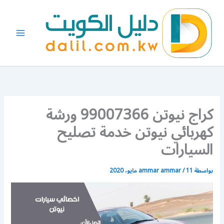
خطي
لى
لمحتوى
كراج نيوتن 99007366 ورشة
كهربائي نيوتن خدمة تصليح
السيارات
بواسطة
11 مايو، 2020
/
ammar ammar