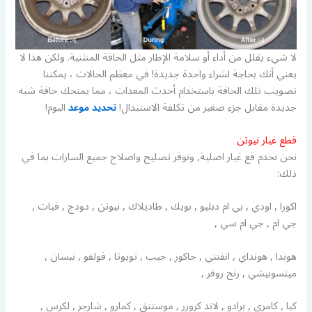
لا شيء يقلل من أداء أو سلامة الإطار مثل الحافة المنثنية. ولكن هذا لا
يعني أنك بحاجة لشراء واحدة جديدة! في معظم الحالات ، يمكننا
تصويب تلك الحافة باستخدام أحدث المعدات ، مما يمنحك حافة شبه
جديدة مقابل جزء صغير من تكلفة الاستبدال!
تحديد موعد
اليوم!
قطع غيار نيوتن
نحن نخدم قع غيار اصلية, ونوفر تصليح واصلاح جميع السارات بما في
ذلك:
اكورا , اودي , بي ام دبليو , بويك , طاديلاك , نيوتن , دودج , فيات ,
جي ام , جي ام سي ,
هوندا , هونداي , انفنتي , جاكور , جيب , تويوتا , فولفو , نيسان ,
ميتسوبيشي , رنج روفر ,
كيا , كامري , برادو , لاند كروزر , موستنق , كمارو , شارجر , لكزس ,