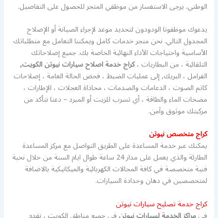
الوطني. يرجى الاستفسار من موظفي المتجر للحصول على التفاصيل.
يدعوك موظفونا الودودون لتحديد موعد لإجراء الصيانة أو الإصلاح
المجدول التالي. نحن متجر خدمات كامل ويمكننا التعامل مع متطلباتك
الأساسية واحتياجات الأداء النهائية الخاصة بك. جميع إصلاحاتك
التلقائية ، من البطاريات ،
كراج خدمة اصلاح سيارات نيوتن الكويت,
الفرامل ، البريك, إلى عمليات الضبط ، فحص الحالة العامة ، إصلاحات
كاتم الصوت ، الدعامات والصدمات ، محاذاة العجلات ، الإطارات ،
مضخات الماء والطاقة ، أي تسرب للزيت أو المبرد – دعنا نتأكد من
مركبتك موثوق وآمن.
كراج متخصص نيوتن
يمكنك عبر خدمة المساعدة على الطريق التواصل مع مركز المساعدة
الطارئة والذي يعمل على مدار 24 ساعة طوال ايام السنة من خلال نخبة
فنية متخصصة في كافة المجالات الكهربائية والميكانيكية بالاضافة
لمتخصصين في دهان وحدادة السيارات.
كراج خدمة تصليح سيارات نيوتن
في
مراكز الخدمة لسيارات نيوتن
في جميع مناطق الكويت ، نقدم