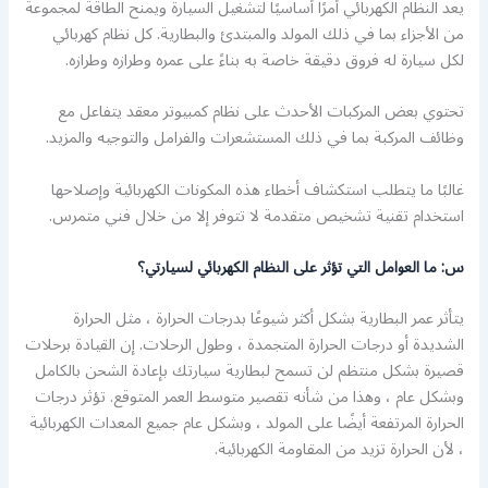
يعد النظام الكهربائي أمرًا أساسيًا لتشغيل السيارة ويمنح الطاقة لمجموعة
من الأجزاء بما في ذلك المولد والمبتدئ والبطارية. كل نظام كهربائي
لكل سيارة له فروق دقيقة خاصة به بناءً على عمره وطرازه وطرازه.
تحتوي بعض المركبات الأحدث على نظام كمبيوتر معقد يتفاعل مع
وظائف المركبة بما في ذلك المستشعرات والفرامل والتوجيه والمزيد.
غالبًا ما يتطلب استكشاف أخطاء هذه المكونات الكهربائية وإصلاحها
استخدام تقنية تشخيص متقدمة لا تتوفر إلا من خلال فني متمرس.
س: ما العوامل التي تؤثر على النظام الكهربائي لسيارتي؟
يتأثر عمر البطارية بشكل أكثر شيوعًا بدرجات الحرارة ، مثل الحرارة
الشديدة أو درجات الحرارة المتجمدة ، وطول الرحلات. إن القيادة برحلات
قصيرة بشكل منتظم لن تسمح لبطارية سيارتك بإعادة الشحن بالكامل
وبشكل عام ، وهذا من شأنه تقصير متوسط ​​العمر المتوقع. تؤثر درجات
الحرارة المرتفعة أيضًا على المولد ، وبشكل عام جميع المعدات الكهربائية
، لأن الحرارة تزيد من المقاومة الكهربائية.