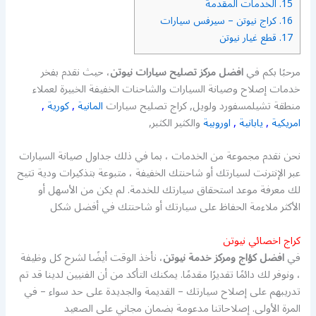
15.
الخدمات المقدمة
16.
كراج نيوتن – سيرفس سيارات
17.
قطع غيار نيوتن
مرحبًا بكم في
افضل مركز تصليح سيارات نيوتن
، حيث نقدم بفخر
خدمات إصلاح وصيانة السيارات والشاحنات الخفيفة الخبيرة لعملاء
منطقة تشيلمسفورد ولويل, كراج تصليح سيارات
المانية
,
كورية
,
امريكية
,
يابانية
,
اوروبية
والكثير الكثبر,
نحن نقدم مجموعة من الخدمات ، بما في ذلك جداول صيانة السيارات
عبر الإنترنت لسيارتك أو شاحنتك الخفيفة ، متبوعة بتذكيرات ودية تتيح
لك معرفة موعد استحقاق سيارتك للخدمة. لم يكن من الأسهل أو
الأكثر ملاءمة الحفاظ على سيارتك أو شاحنتك في أفضل شكل
كراج اخصائي نيوتن
في
افضل كؤاج ومركز خدمة نيوتن
، نأخذ الوقت أيضًا لشرح كل وظيفة
، ونوفر لك دائمًا تقديرًا مقدمًا. يمكنك التأكد من أن الفنيين لدينا قد تم
تدريبهم على إصلاح سيارتك – القديمة والجديدة على حد سواء – في
المرة الأولى. إصلاحاتنا مدعومة بضمان مجاني على الصعيد