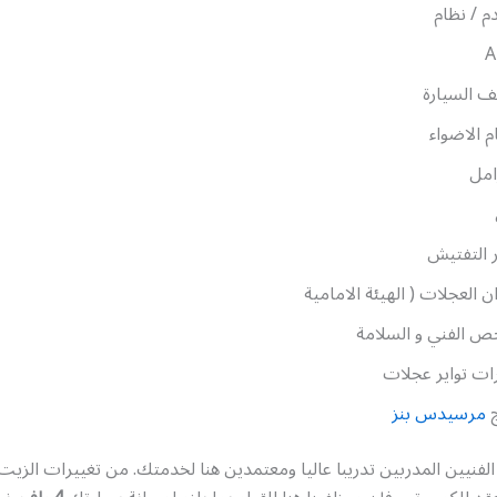
دم / نظام
A
 السيارة
 الاضواء
امل
 التفتيش
ن العجلات ( الهيئة الامامية
ص الفني و السلامة
ات تواير عجلات
ج
مرسيدس بنز
الفنيين المدربين تدريبا عاليا ومعتمدين هنا لخدمتك. من تغييرات الزيت