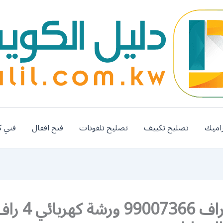
اميك
تصليح تكييف
تصليح تلفونات
فتح اقفال
فني ك
كراج 4 راف 7366