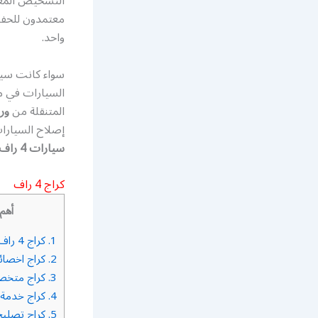
التشخيص المعقد
معتمدون للحفا
واحد.
سواء كانت سيا
المتنقلة من
ورش
إصلاح السيارات ميكانيكي 4 راف في المنزل أو
سيارات 4 راف الكويت
كراج 4 راف
أهم 
1.
كراج 4 راف
2.
كراج اخصائي 4 
3.
كراج متخصص 4
4.
كراج خدمة تص
5.
كراج تصليح 4 ر