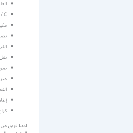
العا
 / C
مكيف
نضام
الفر
نقل
صور
ميزا
الفح
إطار
كرا
لدينا فريق من 