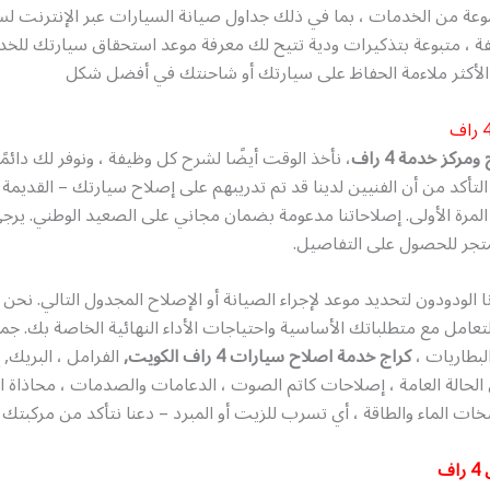
عة من الخدمات ، بما في ذلك جداول صيانة السيارات عبر الإنترنت لس
ة ، متبوعة بتذكيرات ودية تتيح لك معرفة موعد استحقاق سيارتك للخدم
الأكثر ملاءمة الحفاظ على سيارتك أو شاحنتك في أفضل شكل
ركز خدمة 4 راف
، نأخذ الوقت أيضًا لشرح كل وظيفة ، ونوفر لك دائمًا 
التأكد من أن الفنيين لدينا قد تم تدريبهم على إصلاح سيارتك – القديمة
لمرة الأولى. إصلاحاتنا مدعومة بضمان مجاني على الصعيد الوطني. يرج
جر للحصول على التفاصيل.
الودودون لتحديد موعد لإجراء الصيانة أو الإصلاح المجدول التالي. نح
لتعامل مع متطلباتك الأساسية واحتياجات الأداء النهائية الخاصة بك. ج
البطاريات ،
كراج خدمة اصلاح سيارات 4 راف الكويت,
الفرامل ، البريك,
لحالة العامة ، إصلاحات كاتم الصوت ، الدعامات والصدمات ، محاذاة ا
ات الماء والطاقة ، أي تسرب للزيت أو المبرد – دعنا نتأكد من مركبتك
ف