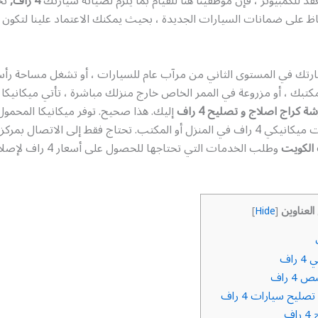
 للكمبيوتر ، فإن موظفينا هنا للقيام بما يلزم لصيانة سيارتك
4 راف,
نح
ظ على ضمانات السيارات الجديدة ، بحيث يمكنك الاعتماد علينا لتكون 
رتك في المستوى الثاني من مرآب عام للسيارات ، أو تشغل مساحة ر
ة كراج اصلاج و تصليح 4 راف
إليك. هذا صحيح. توفر ميكانيكا المحمول
 المكتب. تحتاج فقط إلى الاتصال بمركز
وطلب الخدمات التي تحتاجها للحصول على أسعار 4 راف لإصلاح السيارات.
العناوين
]
Hide
[
راف
 راف
ليح سيارات 4 راف
اف