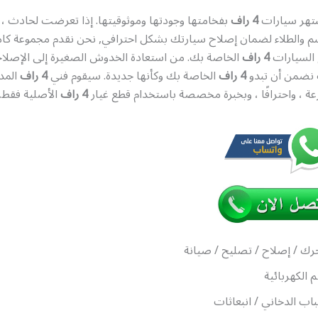
تهر سيارات
4 راف
بفخامتها وجودتها وموثوقيتها. إذا تعرضت لحادث ، ف
 والطلاء لضمان إصلاح سيارتك بشكل احترافي, نحن نقدم مجموعة كام
السيارات
4 راف
الخاصة بك. من استعادة الخدوش الصغيرة إلى الإصلاح
 نضمن أن تبدو
4 راف
الخاصة بك وكأنها جديدة. سيقوم فني
4 راف
المد
ة ، واحترافًا ، وبخبرة مخصصة باستخدام قطع غيار
4 راف
الأصلية فقط.
رك / إصلاح / تصليح / صيانة
م الكهربائية
اب الدخاني / انبعاثات