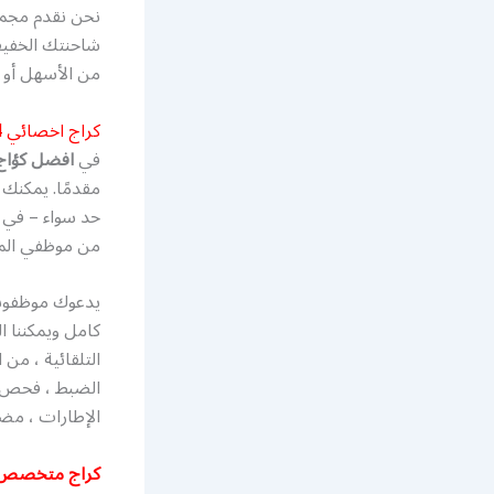
نحن نقدم مجمو
شاحنتك الخفيف
من الأسهل أو 
كراج اخصائي 4 راف
في
افضل كؤاج وم
مقدمًا. يمكنك 
حد سواء – في ا
من موظفي المت
يدعوك موظفونا 
كامل ويمكننا ا
التلقائية ، من 
الضبط ، فحص ا
الإطارات ، مضخ
كراج متخصص 4 را