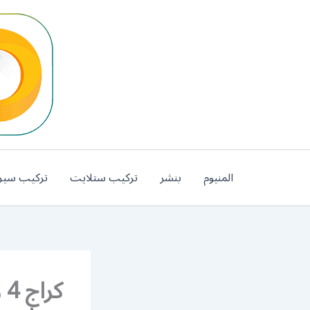
خطي
لى
لمحتوى
المنيوم
بنشر
تركيب ستلايت
تركيب سير