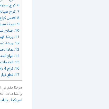
6.
كراج سيارات 4 
7.
كراج صيانة 4 را
8.
افضل كراح تص
9.
صيانة سيارات 
10.
اصلاح سيارات
11.
ورشة كهريائي
12.
ورشة تصليح 4
13.
لماذا تختار م
14.
أنواع الخدم
15.
الخدمات ا
16.
كراج 4 راف – سيرفس سيارات
17.
قطع غيار 4 راف
مرحبًا بكم في
ا
والشاحنات الخف
امريكية
,
ياباني