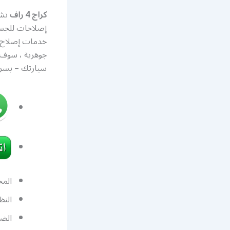
كراج 4 راف
تش
إصلاحات للجسم
خدمات إصلاح 
جوهرية ، سوف
سيارتك – بسرع
المح
النظ
الضب