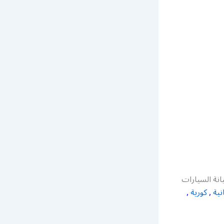
نة السيارات
نية
,
كورية
,