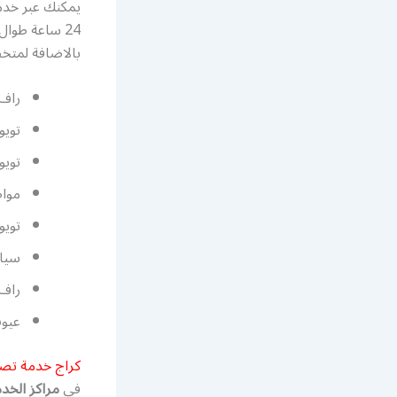
يمكنك عبر خدم
24 ساعة طوا
بالاضافة لمتخ
راف فور 19
تويوت
تويوت
مواص
تويوت
سيارة
راف فو
عيوب 
كراج خدمة تصليح
في
مراكز الخدمة 