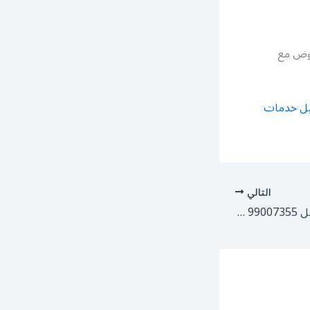
روض مع
يل خدمات
التالي
كراج النهضة | كراج متنقل 99007355 كهرباء وبنشر, تصليح السيارت