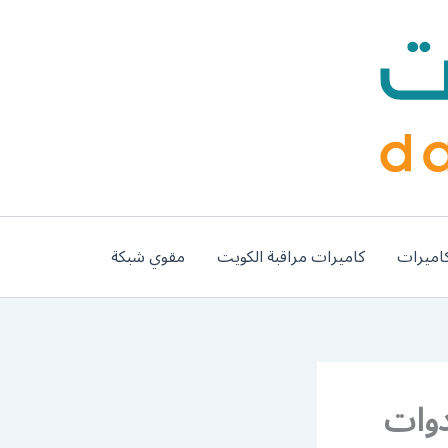
اميرات
كاميرات مراقبة الكويت
مقوي شبكة
قة رجالي الكويت 55000242 أدوات