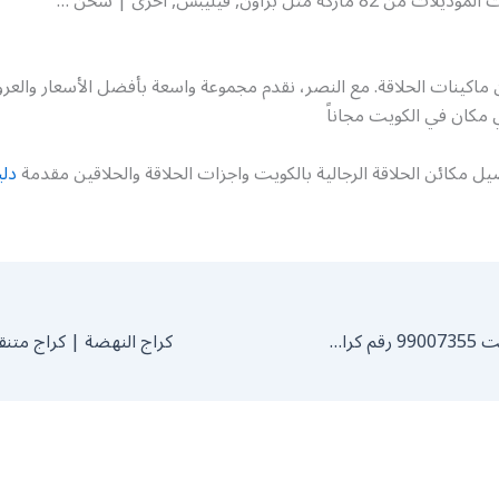
ماركة مثل براون, فيليبس, اخرى | شحن …
 ماكينات الحلاقة. مع النصر، نقدم مجموعة واسعة بأفضل الأسعار والع
 مكان في الكويت مجاناً
ل مكائن الحلاقة الرجالية بالكويت واجزات الحلاقة والحلاقين مقدمة
دل
بنشر متنقل الكويت 99007355 رقم كراج متنقل خدمة كهربائي تصليح السيارات