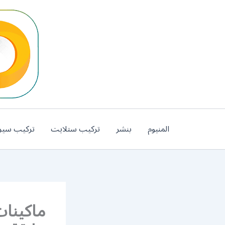
خطي
لى
لمحتوى
المنيوم
بنشر
تركيب ستلايت
تركيب سير