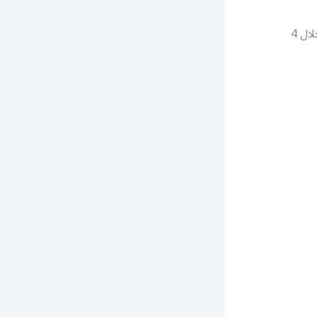
ماكينة حلاقة الشعر بتكنولوجيا الليثيوم موديل HC1481-0466. خدمة التوصيل الفوري خلال 4