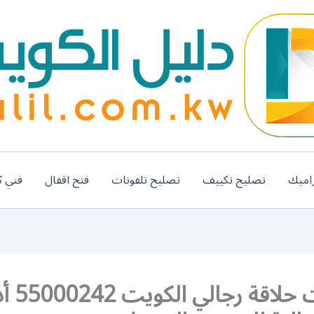
اميك
تصليح تكييف
تصليح تلفونات
فتح اقفال
فني ك
ماكينات حلا