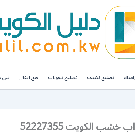
اميك
تصليح تكييف
تصليح تلفونات
فتح اقفال
فني ك
ب خشب الكويت 52227355