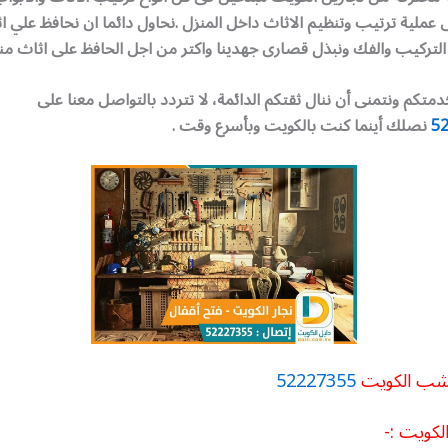
لية ترتيب وتنظيم الاثاث داخل المنزل .نحاول دائما ان نحافظ علي اث
 التركيب والفك ونبذل قصارى جهدينا واكتر من اجل الحافظ على اثاث منز
خدمتكم ونتمنى أن ننال ثقتكم الدائمة، لا تتردد بالتواصل معنا على
5
نصلك أينما كنت بالكويت وبأسرع وقت .
خشب الكويت
52227355
لكويت :-