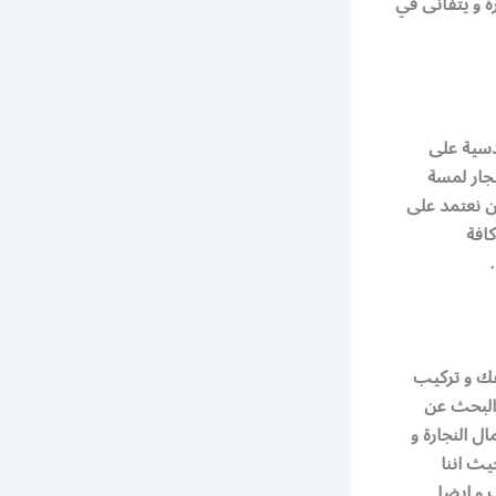
ة و يتفانى في
دسية على
جار لمسة
ن نعتمد على
افة
فك و تركيب
 البحث عن
ل النجارة و
يث اننا
 و ايضا