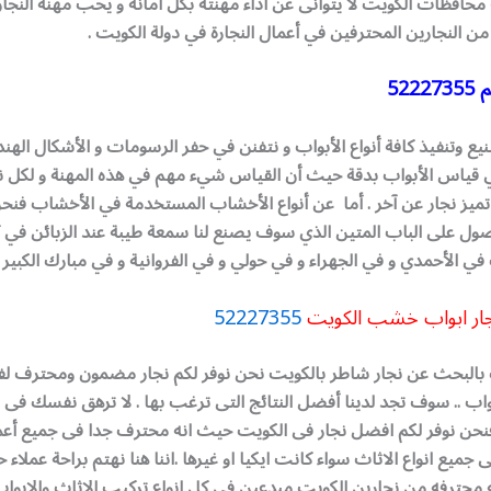
محافظات الكويت لا يتوانى عن أداء مهنته بكل أمانة و يحب مهنة النجار
 من النجارين المحترفين في أعمال النجارة في دولة الكويت .
م
52227355
 وتنفيذ كافة أنواع الأبواب و نتفنن في حفر الرسومات و الأشكال الهن
قياس الأبواب بدقة حيث أن القياس شيء مهم في هذه المهنة و لكل ن
تميز نجار عن آخر . أما عن أنواع الأخشاب المستخدمة في الأخشاب فنح
صول على الباب المتين الذي سوف يصنع لنا سمعة طيبة عند الزبائن في ك
ي الأحمدي و في الجهراء و في حولي و في الفروانية و في مبارك الكبير .
جار ابواب خشب الكويت
52227355
البحث عن نجار شاطر بالكويت نحن نوفر لكم نجار مضمون ومحترف ل
واب ..
سوف تجد لدينا أفضل النتائج التى ترغب بها . لا ترهق نفسك فى
فنحن نوفر لكم افضل نجار فى الكويت حيث انه محترف جدا فى جميع أعما
ميع انواع الاثاث سواء كانت ايكيا او غيرها .اننا هنا نهتم براحة عملاء ح
محترفه من نجارين الكويت مبدعين فى كل انواع تركيب الاثاث والابواب