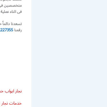
متخصصين فى عم
فى اثناء عملية
تسعدنا دائماً 
رقمنا
2227355
نجار ابواب 
خدمات نجار ا