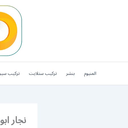
خطي
لى
لمحتوى
المنيوم
بنشر
تركيب ستلايت
تركيب سير
نجار ابوا