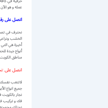
حرفية في كافة 
عمله و هو الآن
اتصل على رق
نحترف في تصنيع
الخشب ونراعي 
أخيرة هي التي 
أنواع جيدة للح
مناطق الكويت ف
اتصل على :ن
لاتتعب نفسك ب
جميع انواع الأب
نجار بالكويت 
فك و تركيب فى ج
نمتلك مجموعه 