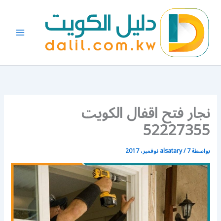
خطي
لى
لمحتوى
نجار فتح اقفال الكويت
52227355
بواسطة
7 نوفمبر، 2017
/
alsatary