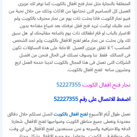
المتعلقة بالنجارة مثل نجار فتح اقفال بالكويت كما نوفر لك عزيزى
العميل كل التصاميم التى تحتاجها من الاثاث وذلك من خلال نخبة من
فنيو نجار الكويت فاذا بحثت ذات يوم عن نجار محترف بالكويت ولم
تجد طلبك اوكنت تريد فتح قفل غرفتك بعد ضياع مفتاحه بدون
الاضرار بالباب او قام اطفالك ذات يوم باضاعه مفاتيحك او هل سبق
لك وان بحثت عن نجار ماهر لفتح الاقفال بالكويت ولم تجد الشخص
المناسب ؟ لا تقلق عزيزى العميل الاجابة على هذة التساؤلات تكون
فى اتصالك فقط بنا وسوف نصلك فى الحال فنحن من افضل
الشركات التى تعمل فى هذا المجال بالكويت لدينا خدمه العمل اربع
وعشرون ساعه لفتح اقفال بالكويت.
نجار فتح اقفال الكويت
52227355
اضغط للاتصال على رقم
52227355
نعمل طوال أيام الأسبوع
لفتح اقفال بالكويت
اتصل نصلكم خلال دقائق
معدودة ونغطى جميع مناطق الكويت وضواحيها لفتح الاقفال. شعارنا
الدقه والاحترافيه والسرعه و
نحن مستعدون لفتح الاقفال في اي وقت
واي منطقة في الكويت .
ونتعامل مع جميع الاقفال بشكل ممتاز