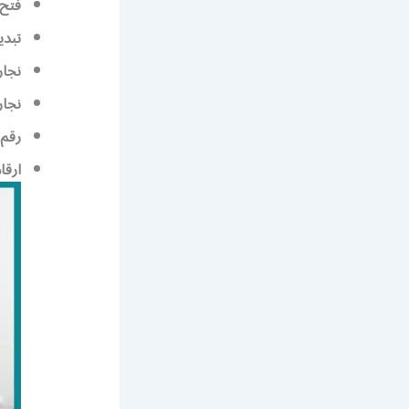
فتح 
تبدي
نجا
نجار
رقم 
ارقا