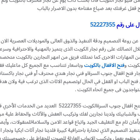
من فنيو نجار الكويت فاذا بحثت ذات يوم عن نجار محترف بالكويت ولم
ح قفل غرفتك بعد ضياع مفتاحه بدون الاضرار بالباب
ل على رقم
52227355
ن روعة التصميم ودقة التنفيذ والذوق العالى والموديلات العصرية الان
ل اتصالك على رقم نجار الكويت الذى يتميز بالمهنية والاحترافية وسرعة 
 من المهارات الاخرى كما نمتلك فريق من امهر النجارين بالكويت متخ
لكويت و
فتح الاقفال بالكويت
وباسعار تتناسب مع الجميع كل ماعليك فق
جار فتح اقفال جنوب السرةاو فني نجار هندي محترف أو فني نجار باكست
ح الباب او القفل في الحال اوتصميم الاثاث الذى ترغب فية ولان هدفنا
واجدون فى جميع انحاء الكويت .
يوفر لكم نجار فتح اقفال جنوب السرةالكويت 52227355 العديد من 
ب والشبابيك ولدينا نجارين لفك وتركيب العفش والآثاث والحفاظ علية 
أمان تام مع التغليف الجيد واتباع قواعد الامن والسلامةللمنقولات، وأيضا
نفيذ التصميم الذي تختارة باحترافية كبيرة فلدينا نجار آثاث ايكيا ونجار
، ونقوم بعمل وتركيب الابواب العازلة للصوت للحفاظ على خصوصيتك 