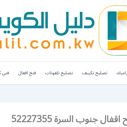
اميك
تصليح تكييف
تصليح تلفونات
فتح اقفال
فني ك
اقفال جنوب السرة 52227355