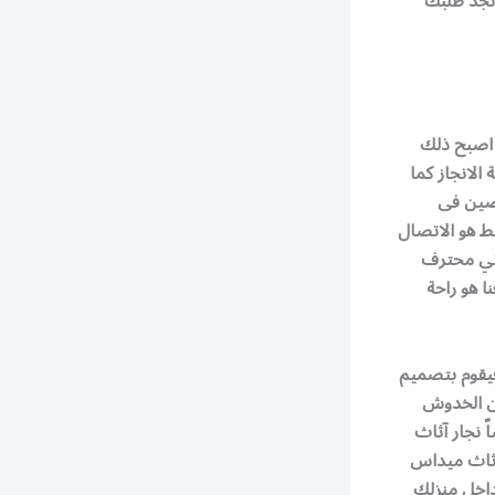
 تجد طلبك
 اصبح ذلك
الانجاز كما
صصين فى
ط هو الاتصال
اني محترف
 هو راحة
الخدمات الأخري فيقوم بتصميم
من الخدوش
ً نجار آثاث
 اثاث ميداس
داخل منزلك