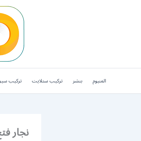
خطي
لى
لمحتوى
المنيوم
بنشر
تركيب ستلايت
تركيب سير
نجار فتح 