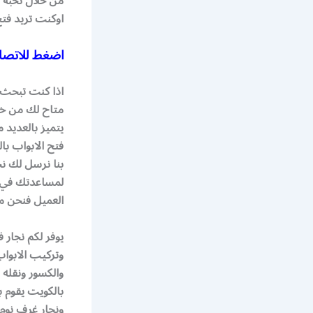
من خلال نخبة 
اوكنت تريد فت
اضغط للاتصا
اذا كنت تبحث ع
متاح لك من خلا
يتميز بالعديد
فتح الابواب با
بنا نرسل لك ن
لمساعدتك في فت
العميل فنحن مت
وتركيب الابوا
والكسور ونقله ب
بالكويت يقوم بت
ونجار غرف نوم