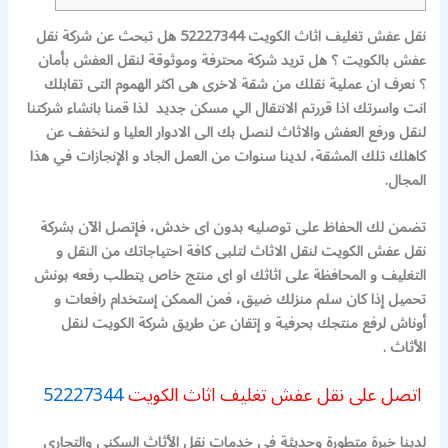
نقل عفش تغليف اثاث الكويت 52227344 هل تبحث عن شركة نقل
عفش بالكويت ؟ هل تريد شركة محترفة وموثوقة لنقل العفش بأمان
؟ نعرف ان عملية نقلك من شقة لاخرى هى اكثر الهموم التى تقابلك
انت واسرتك اذا قررتم الانتقال الي مسكن جديد لذا قمنا بانشاء شركتنا
لنقل ورفع العفش والاثاث لنصل بك الى الادوار العليا و لنخفف عن
كاهلك تلك المشقة، لدينا سنوات من العمل الجاد و الإنجازات في هذا
المجال.
تضمن لك الحفاظ على توصليه بدون اى خدش، فإتصل الآن بشركة
نقل عفش الكويت لنقل الاثاث لتلبى كافة احتياجاتك من النقل و
التغليف و المحافظة على اثاثك او اى منتج خاص يتطلب رفعه بونش
تحميل إذا كان سلم منزلك ضيق، فمن الممكن إستخدام رافعات و
أوناش لرفع منتجك بحرفية و إتقان عن طريق شركة الكويت لنقل
الأثاث .
اتصل على نقل عفش تغليف اثاث الكويت
52227344
لدينا خبرة متطورة وحديثة فى خدمات نقل الأثاث السكنى والتجارى