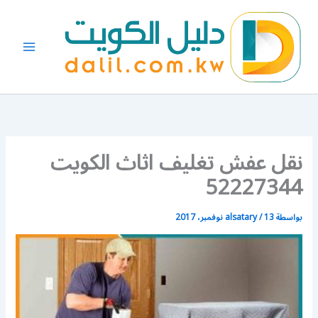
خطي
لى
لمحتوى
نقل عفش تغليف اثاث الكويت
52227344
بواسطة
13 نوفمبر، 2017
/
alsatary