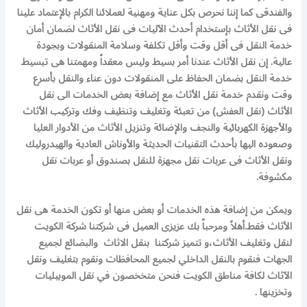
والفندقى كما إننا نحرص بكل عناية ومهنية لعملائنا الكرام بالإعتماد علينا
فى نقل الأثاث بإستخدام أحدث الآليات فى نقل الأثاث لضمان أمان
خدمة النقل فى أقل وقت وأقل تكلفة وسلامة المنقولات وبجودة
عالية. إن نقل الأثاث عندنا أمر بسيط وليس معقداً ومهمتنا هى تبسيط
خدمة النقل بضمان الحفاظ على المنقولات دون عناء والنقل بأسرع
وقت ونقدم خدمة نقل الأثاث مع إضافة بعض الخدمات الى نقل
الأثاث (نقل العفش) من تعبئة وتغليف وتنظيف وفك وتركيب الأثاث
والأجهزة الكهربائية والنجف والإضائة وتنزيل الأثاث من الأدوار العليا
وصعوده اليها بأحدث التقنيات الحديثة والأوناش العادية والهيدروليك
ونقل الأثاث فى عربات نقل مجهزة للنقل بصندوق أو عربات نقل
مكشوفة.
ويمكن من إضافة هذه الخدمات أو بعض منها أو تكون الخدمة هى نقل
الأثاث فقط.أهلاً ومرحباً بك عزيزى العميل فى شركتنا شركة الكويت
لنقل وتغليف الأثاث،و تتميز شركتنا بنقل الاثاث والبضائع لجميع
الجهات فنقوم بالنقل الداخلي لجميع المحافظات ونقوم بتغليف ونقل
الآثاث لكافة مناطق الكويت فنحن متخخصون في نقل الموبيليات
وتخزينها .