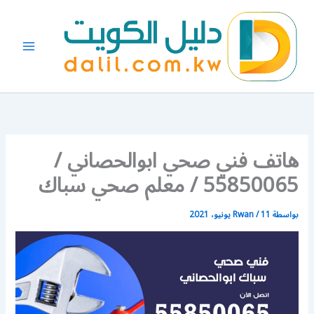
خطي
لى
لمحتوى
هاتف فني صحي ابوالحصاني /
55850065 / معلم صحي سباك
بواسطة
11 يونيو، 2021
/
Rwan