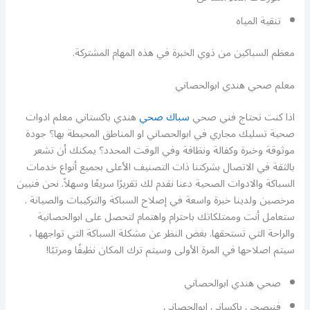
تنقية المياه
معظم السباكين من ذوي الخبرة في هذه المهام المشتركة.
معلم صحي هندي ابوالحصاني
اذا كنت تحتاج فني صحي
سباك صحي
هندي باكستاني معلم ادوات
صحية تسليك مجاري في ابوالحصاني او المناطق المحيطة بها؟ جودة
موثوقة وخبرة وكفالة ونظافة وفي الوقت المحدد؟ يمكنك أن تشعر
بالثقة في الاتصال بشركتنا ذات التصنيف الأعلى بجميع أنواع خدمات
السباكة والادوات الصحية دعنا نقدم لك تقريرًا سريعًا وسهلاً. نحن فنيين
مرخصين ولدينا خبرة واسعة في إصلاح السباكة والتركيبات والصيانة .
ستعامل أنت وممتلكاتك باحترام واهتمام لتحصل على ابوالحصانية
والراحة التي تستحقها. بغض النظر عن مشكلة السباكة التي تواجهها ،
سيتم اصلاحها في المرة الأولى وسيتم ترك المكان نظيفًا ومرتبًا!
صحي هندي ابوالحصاني
فنيصحي باكساني ابوالحصاني