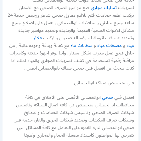
خدمة فني صحي سباك ادوات صحية ابوالحصاني كشف
تسريبات
تسليك مجاري
فتح مواسير الصرف الصحي مع الضمان
تركيب اطقم حمامات فتح بلاليع مقاول صحي شاطر ورخيص خدمة 24
ساعة جميع مناطق ومحافظات ابوالحصاني , نعمل على اصلاح جميع
مشاكل الادوات الصحية القديمة والجديدة وتمديد مواسير جديدة
وتمديد غسالات اتوماتيك وغسالة صحون و تركيب
فلاتر
مياه
و
مضخات مياه
و
سخانات ماء
مع كفالة وبدقة وجودة عالية , من
خلال فريق عمل مدرب بشكل ممتاز , واننا نوفر اجهزة حديثة وكاميرات
مراقبة رقمية تستخدمة في كشف تسريبات المجاري والمياه لذلك اذا
كنت تبحث عن افضل فني صحي سباك بابوالحصاني اتصل .
فني متخصص سباكة ابوالحصاني
افضل فني
صحي
ابوالحصاني الافضل على الاطلاق في كافة
محافظات ابوالحصاني متخصص في كافة اعمال السباكة وتاسيس
شبكات الصرف الصحي وتاسيس شبكات الحمامات والمطابخ
وشبكات صرف المكيفات وتمديد شبكات الحريق والغاز، خدمة فنى
صحي ابوالحصاني لديه القدرة على التعامل مع كافة المشاكل التي
يتعرض لها المواطنون كانسداد مغسلة الحمام والمجاري وغيرها ،