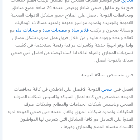
مجاري
فتح مواسير الصرف الصحي مع الضمان تركيب اطقم حمامات
فتح بلاليع مقاول صحي شاطر ورخيص خدمة 24 ساعة جميع مناطق
ومحافظات الدوحة , نعمل على اصلاح جميع مشاكل الادوات الصحية
القديمة والجديدة وتمديد مواسير جديدة وتمديد غسالات اتوماتيك
وغسالة صحون و تركيب
فلاتر مياه
و
مضخات مياه
و
سخانات ماء
مع
كفالة وبدقة وجودة عالية , من خلال فريق عمل مدرب بشكل ممتاز ,
واننا نوفر اجهزة حديثة وكاميرات مراقبة رقمية تستخدمة في كشف
تسريبات المجاري والمياه لذلك اذا كنت تبحث عن افضل فني صحي
سباك بالدوحة اتصل .
فني متخصص سباكة الدوحة
افضل فني
صحي
الدوحة الافضل على الاطلاق في كافة محافظات
الدوحة متخصص في كافة اعمال السباكة وتاسيس شبكات الصرف
الصحي وتاسيس شبكات الحمامات والمطابخ وشبكات صرف
المكيفات وتمديد شبكات الحريق والغاز، خدمة فنى صحي الدوحة لديه
القدرة على التعامل مع كافة المشاكل التي يتعرض لها المواطنون
كانسداد مغسلة الحمام والمجاري وغيرها ،