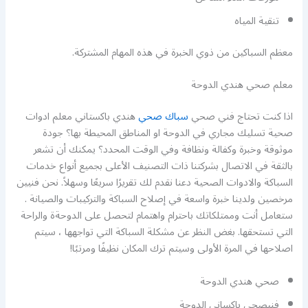
تنقية المياه
معظم السباكين من ذوي الخبرة في هذه المهام المشتركة.
معلم صحي هندي الدوحة
اذا كنت تحتاج فني صحي
سباك صحي
هندي باكستاني معلم ادوات
صحية تسليك مجاري في الدوحة او المناطق المحيطة بها؟ جودة
موثوقة وخبرة وكفالة ونظافة وفي الوقت المحدد؟ يمكنك أن تشعر
بالثقة في الاتصال بشركتنا ذات التصنيف الأعلى بجميع أنواع خدمات
السباكة والادوات الصحية دعنا نقدم لك تقريرًا سريعًا وسهلاً. نحن فنيين
مرخصين ولدينا خبرة واسعة في إصلاح السباكة والتركيبات والصيانة .
ستعامل أنت وممتلكاتك باحترام واهتمام لتحصل على الدوحةة والراحة
التي تستحقها. بغض النظر عن مشكلة السباكة التي تواجهها ، سيتم
اصلاحها في المرة الأولى وسيتم ترك المكان نظيفًا ومرتبًا!
صحي هندي الدوحة
فنيصحي باكساني الدوحة