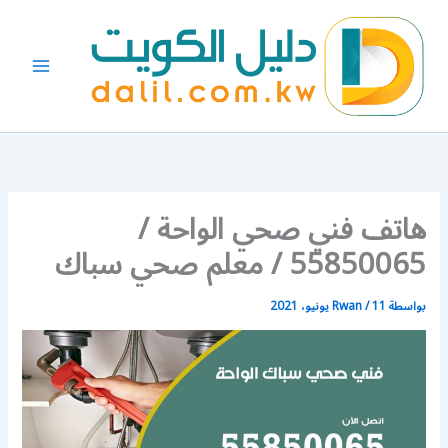
خطي
لى
لمحتوى
هاتف فني صحي الواحة /
55850065 / معلم صحي سباك
بواسطة
11 يونيو، 2021
/
Rwan