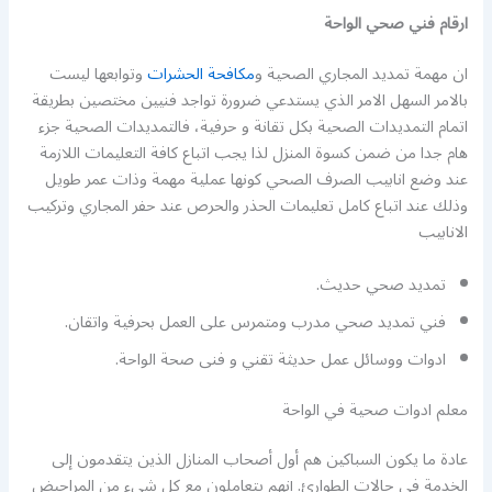
ارقام فني صحي الواحة
ان مهمة تمديد المجاري الصحية و
مكافحة الحشرات
وتوابعها ليست
بالامر السهل الامر الذي يستدعي ضرورة تواجد فنيين مختصين بطريقة
اتمام التمديدات الصحية بكل تقانة و حرفية، فالتمديدات الصحية جزء
هام جدا من ضمن كسوة المنزل لذا يجب اتباع كافة التعليمات اللازمة
عند وضع انابيب الصرف الصحي كونها عملية مهمة وذات عمر طويل
وذلك عند اتباع كامل تعليمات الحذر والحرص عند حفر المجاري وتركيب
الانابيب
تمديد صحي حديث.
فني تمديد صحي مدرب ومتمرس على العمل بحرفية واتقان.
ادوات ووسائل عمل حديثة تقني و فنى صحة الواحة.
معلم ادوات صحية في الواحة
عادة ما يكون السباكين هم أول أصحاب المنازل الذين يتقدمون إلى
الخدمة في حالات الطوارئ. إنهم يتعاملون مع كل شيء من المراحيض