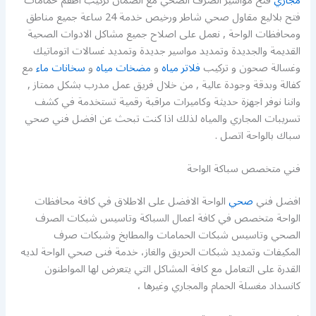
مجاري
فتح مواسير الصرف الصحي مع الضمان تركيب اطقم حمامات
فتح بلاليع مقاول صحي شاطر ورخيص خدمة 24 ساعة جميع مناطق
ومحافظات الواحة , نعمل على اصلاح جميع مشاكل الادوات الصحية
القديمة والجديدة وتمديد مواسير جديدة وتمديد غسالات اتوماتيك
وغسالة صحون و تركيب
فلاتر مياه
و
مضخات مياه
و
سخانات ماء
مع
كفالة وبدقة وجودة عالية , من خلال فريق عمل مدرب بشكل ممتاز ,
واننا نوفر اجهزة حديثة وكاميرات مراقبة رقمية تستخدمة في كشف
تسريبات المجاري والمياه لذلك اذا كنت تبحث عن افضل فني صحي
سباك بالواحة اتصل .
فني متخصص سباكة الواحة
افضل فني
صحي
الواحة الافضل على الاطلاق في كافة محافظات
الواحة متخصص في كافة اعمال السباكة وتاسيس شبكات الصرف
الصحي وتاسيس شبكات الحمامات والمطابخ وشبكات صرف
المكيفات وتمديد شبكات الحريق والغاز، خدمة فنى صحي الواحة لديه
القدرة على التعامل مع كافة المشاكل التي يتعرض لها المواطنون
كانسداد مغسلة الحمام والمجاري وغيرها ،