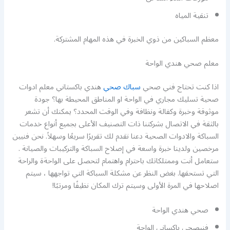
تنقية المياه
معظم السباكين من ذوي الخبرة في هذه المهام المشتركة.
معلم صحي هندي الواحة
اذا كنت تحتاج فني صحي
سباك صحي
هندي باكستاني معلم ادوات
صحية تسليك مجاري في الواحة او المناطق المحيطة بها؟ جودة
موثوقة وخبرة وكفالة ونظافة وفي الوقت المحدد؟ يمكنك أن تشعر
بالثقة في الاتصال بشركتنا ذات التصنيف الأعلى بجميع أنواع خدمات
السباكة والادوات الصحية دعنا نقدم لك تقريرًا سريعًا وسهلاً. نحن فنيين
مرخصين ولدينا خبرة واسعة في إصلاح السباكة والتركيبات والصيانة .
ستعامل أنت وممتلكاتك باحترام واهتمام لتحصل على الواحةة والراحة
التي تستحقها. بغض النظر عن مشكلة السباكة التي تواجهها ، سيتم
اصلاحها في المرة الأولى وسيتم ترك المكان نظيفًا ومرتبًا!
صحي هندي الواحة
فنيصحي باكساني الواحة