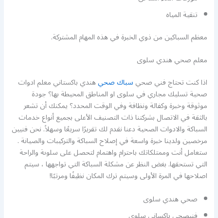
تنقية المياه
معظم السباكين من ذوي الخبرة في هذه المهام المشتركة.
معلم صحي هندي سلوى
اذا كنت تحتاج فني صحي
سباك صحي
هندي باكستاني معلم ادوات
صحية تسليك مجاري في سلوى او المناطق المحيطة بها؟ جودة
موثوقة وخبرة وكفالة ونظافة وفي الوقت المحدد؟ يمكنك أن تشعر
بالثقة في الاتصال بشركتنا ذات التصنيف الأعلى بجميع أنواع خدمات
السباكة والادوات الصحية دعنا نقدم لك تقريرًا سريعًا وسهلاً. نحن فنيين
مرخصين ولدينا خبرة واسعة في إصلاح السباكة والتركيبات والصيانة .
ستعامل أنت وممتلكاتك باحترام واهتمام لتحصل على سلوىة والراحة
التي تستحقها. بغض النظر عن مشكلة السباكة التي تواجهها ، سيتم
اصلاحها في المرة الأولى وسيتم ترك المكان نظيفًا ومرتبًا!
صحي هندي سلوى
فنيصحي باكساني سلوى