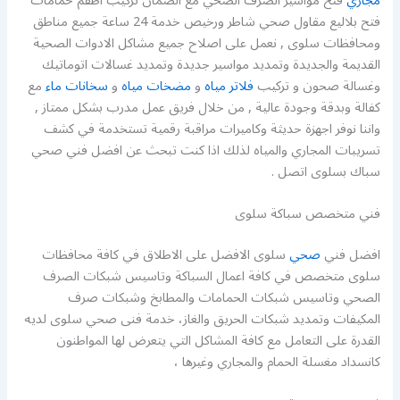
مجاري
فتح مواسير الصرف الصحي مع الضمان تركيب اطقم حمامات
فتح بلاليع مقاول صحي شاطر ورخيص خدمة 24 ساعة جميع مناطق
ومحافظات سلوى , نعمل على اصلاح جميع مشاكل الادوات الصحية
القديمة والجديدة وتمديد مواسير جديدة وتمديد غسالات اتوماتيك
وغسالة صحون و تركيب
فلاتر مياه
و
مضخات مياه
و
سخانات ماء
مع
كفالة وبدقة وجودة عالية , من خلال فريق عمل مدرب بشكل ممتاز ,
واننا نوفر اجهزة حديثة وكاميرات مراقبة رقمية تستخدمة في كشف
تسريبات المجاري والمياه لذلك اذا كنت تبحث عن افضل فني صحي
سباك بسلوى اتصل .
فني متخصص سباكة سلوى
افضل فني
صحي
سلوى الافضل على الاطلاق في كافة محافظات
سلوى متخصص في كافة اعمال السباكة وتاسيس شبكات الصرف
الصحي وتاسيس شبكات الحمامات والمطابخ وشبكات صرف
المكيفات وتمديد شبكات الحريق والغاز، خدمة فنى صحي سلوى لديه
القدرة على التعامل مع كافة المشاكل التي يتعرض لها المواطنون
كانسداد مغسلة الحمام والمجاري وغيرها ،