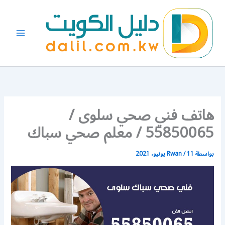
خطي
لى
لمحتوى
هاتف فني صحي سلوى /
55850065 / معلم صحي سباك
بواسطة
11 يونيو، 2021
/
Rwan