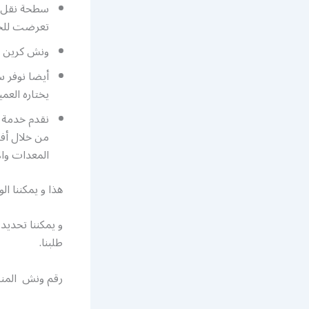
سطحة نقل س
تعرضت للح
ونش كرين 
أيضا نوفر 
يختاره العمي
نقدم خدمة 
من خلال أف
المعدات وال
هذا و يمكننا ا
طلبنا.
رقم ونش المن