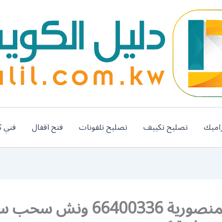
اميك
تصليح تكييف
تصليح تلفونات
فتح اقفال
فني ك
ونش المنصورية 66400336 ونش